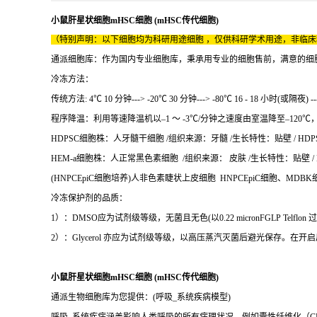
小鼠肝星状细胞mHSC细胞 (mHSC传代细胞)
（特别声明：以下细胞均为科研用途细胞 ，仅供科研学术用途，非临
通派细胞库：作为国内专业细胞库，秉承用专业的细胞售前，满意的细胞售后
冷冻方法：
传统方法: 4℃ 10 分钟---> -20℃ 30 分钟---> -80℃ 16 - 18 小时(或隔夜) 
程序降温：利用等速降温机以–1 ～ -3℃/分钟之速度由室温降至–120℃，放在
HDPSC细胞株：人牙髓干细胞 /组织来源：牙髓 /生长特性：贴壁 / HDPS
HEM-a细胞株：人正常黑色素细胞 /组织来源： 皮肤 /生长特性：贴壁 
(HNPCEpiC细胞培养)人非色素睫状上皮细胞 HNPCEpiC细胞、MDB
冷冻保护剂的品质：
1）：DMSO应为试剂级等级，无菌且无色(以0.22 micronFGLP Telf
2）：Glycerol 亦应为试剂级等级，以高压蒸汽灭菌后避光保存。
小鼠肝星状细胞mHSC细胞 (mHSC传代细胞)
通派生物细胞库为您提供：(呼吸_系统疾病模型)