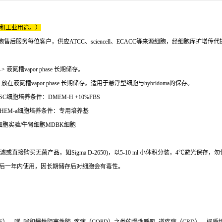
床和工业用途。）
服务每位客户，供应ATCC、sciencell、ECACC等来源细胞，经细胞库扩增传
---> 液氮槽vapor phase 长期储存。
液氮槽vapor phase 长期储存。适用于悬浮型细胞与hybridoma的保存。
C细胞培养条件：DMEM-H +10%FBS
/ HEM-a细胞培养条件：专用培养基
K细胞实验/牛肾细胞MDBK细胞
lon 过滤或直接购买无菌产品，如Sigma D-2650)，以5-10 ml 小体积分装，4℃避光保存
在开启后一年内使用，因长期储存后对细胞会有毒性。