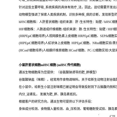
呼吸_系统疾病涵盖影响人类呼吸的所有病理状况。例如囊性纤维化（CF
针对这些主要呼吸_系统疾病的具体有效疗_法，因此，迫切需要开发出
动物模型强调了探索人类疾病机制，识别多种疾_病的诊断，发现新型
hHSC细胞株：人肝星状细胞/ 组织来源：肝 /生长特性：贴壁 / hHSC细胞
HIF细胞株：人肠道成纤维细胞 /组织来源：肠 /生长特性：贴壁 / HIF细胞
(HRPEpiC细胞培养)人视网膜色素上皮细胞 HRPEpiC细胞、SEPfk细胞
(HIPEpiC细胞培养)人虹状体上皮细胞 HIPEpiC细胞、NRm细胞实验
(HConF细胞培养)人结膜纤维原细胞 HConF细胞、PC-12细胞实验/大鼠
小鼠肝星状细胞mHSC细胞 (mHSC传代细胞)
通派生物细胞库为您提供：（谷氨酸钠诱导的肥_胖模型）
谷氨酸钠盐（味精），经常用作食物调味料。关于给新生动物注射谷氨酸
在小鼠中，给新生小鼠注射味精已被证明会导致投射到下丘脑腹内侧和
内分_泌紊乱， 发展为肥_胖、胰岛素抵抗。
根据客户的研究方向，通派生物可提供以下评估手段：
身体成分检测、食物摄入量检测、血_压检测、葡萄糖耐受试验、胰岛