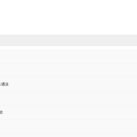
ell/通派
验