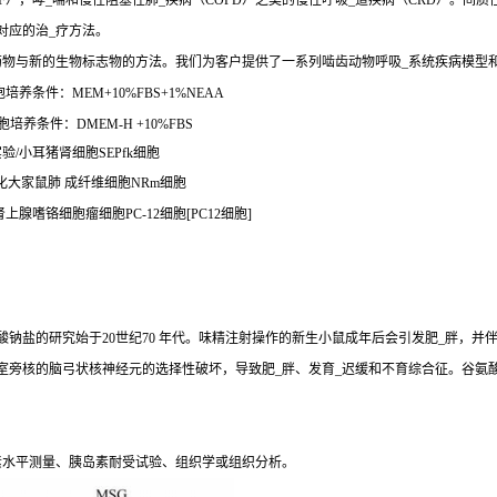
），哮_喘和慢性阻塞性肺_疾病（COPD）之类的慢性呼吸_道疾病（CRD）。间质
对应的治_疗方法。
药物与新的生物标志物的方法。我们为客户提供了一系列啮齿动物呼吸_系统疾病模型
培养条件：MEM+10%FBS+1%NEAA
培养条件：DMEM-H +10%FBS
实验/小耳猪肾细胞SEPfk细胞
/黑化大家鼠肺 成纤维细胞NRm细胞
肾上腺嗜铬细胞瘤细胞PC-12细胞[PC12细胞]
钠盐的研究始于20世纪70 年代。味精注射操作的新生小鼠成年后会引发肥_胖，并
室旁核的脑弓状核神经元的选择性破坏，导致肥_胖、发育_迟缓和不育综合征。谷氨
素水平测量、胰岛素耐受试验、组织学或组织分析。