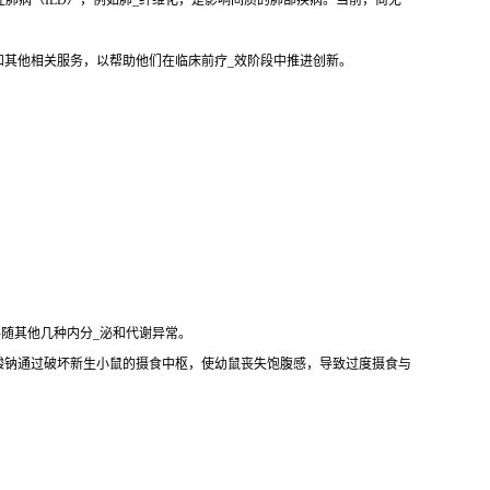
性肺病（ILD），例如肺_纤维化，是影响间质的肺部疾病。当前，尚无
和其他相关服务，以帮助他们在临床前疗_效阶段中推进创新。
伴随其他几种内分_泌和代谢异常。
酸钠通过破坏新生小鼠的摄食中枢，使幼鼠丧失饱腹感，导致过度摄食与