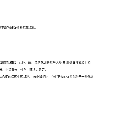
存时培养基的pH 易发生改变。
代谢紊乱相似。此外，B6小鼠的代谢异常与人类肥_胖进展模式极为相
括饲料成分、小鼠背景、性别、环境因素等。
拟人类肥_胖和代谢综合征的病理生理机制。 与小鼠相比，它们更大的体型有利于一些代谢