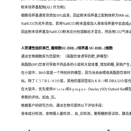
粉末培养基配制(以1 升为例)：
细胞培养基通常须添加10%血清，因此粉末培养基之配制体积为900 ml，pH为
NaHCO3为另外添加，若将NaHCO3粉末直接加入液体培养基中会造成
因此粉末培养基及NaHCO3粉末应分别溶解后才混合，然后用CO2气体调
人弥漫性组织淋巴_瘤细胞SU-DHL-2培养基 SU-DHL-2细胞
通派生物细胞库为您提供：（高脂饮食诱导的肥_胖模型）
高脂肪(HF)饮食可导致不同品系的小鼠和大鼠体重_增加和糖_尿病产
在小鼠中，B6小鼠是一个特别好的模型，因为当自由喂食高脂肪饮食时
似。除了 C 5 7 B L / 6 J小鼠，其他的基因型如A K R / 
在大鼠中，优先使用W i s t a r和S p ra g u e - Dawle
参数的评估，如血_压。
根据客户的研究方向，通派生物可提供以下评估手段：
身体成分检测，食物摄入量检测 ，血_压检测，葡萄糖耐受试验，胰岛