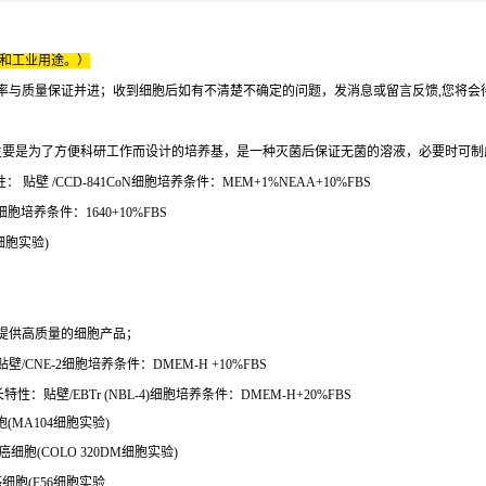
床和工业用途。）
率与质量保证并进；收到细胞后如有不清楚不确定的问题，发消息或留言反馈,您将会
主要是为了方便科研工作而设计的培养基，是一种灭菌后保证无菌的溶液，必要时可制
： 贴壁 /CCD-841CoN细胞培养条件：MEM+1%NEAA+10%FBS
细胞培养条件：1640+10%FBS
C细胞实验)
提供高质量的细胞产品；
壁/CNE-2细胞培养条件：DMEM-H +10%FBS
性：贴壁/EBTr (NBL-4)细胞培养条件：DMEM-H+20%FBS
胞(MA104细胞实验)
细胞(COLO 320DM细胞实验)
癌细胞(F56细胞实验