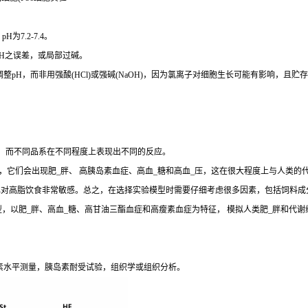
7.2-7.4。
pH之误差，或局部过碱。
整pH，而非用强酸(HCl)或强碱(NaOH)，因为氯离子对细胞生长可能有影响，且贮
生，而不同品系在不同程度上表现出不同的反应。
，它们会出现肥_胖、 高胰岛素血症、高血_糖和高血_压，这在很大程度上与人类的
J和 DBA/2J小鼠也对高脂饮食非常敏感。总之，在选择实验模型时需要仔细考虑很多因素，包
y (SD) Outbred Rat模型，以肥_胖、高血_糖、高甘油三酯血症和高瘦素血症为特征， 模
素水平测量，胰岛素耐受试验，组织学或组织分析。