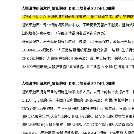
人弥漫性组织淋巴_瘤细胞SU-DHL-2培养基 SU-DHL-2细胞
（特别声明：以下细胞均为科研用途细胞 ，仅供科研学术用途，非临
通派细胞库：专业细胞培养供应中心，不断更新完善产品服务，坚持效
细胞培养注意事项：（仔细阅读说明书或咨询管理员）
培养基配制：培养基配制好后应马上过滤，4度无菌保存。液体培养基
CCD-841CoN细胞株： 人正常结 肠组织细胞/ 组织来源： 结 肠 /生长特性
CNE-2细胞株： 人鼻咽 癌细胞/ 组织来源： 鼻 /生长特性： 贴壁/CNE-2
(IAR20细胞培养)大鼠肝细胞IAR20细胞、HIC细胞 人小 肠 癌细胞(HI
人弥漫性组织淋巴_瘤细胞SU-DHL-2培养基 SU-DHL-2细胞
通派细胞库拥有专业的细胞生物学技术人员，以专业的技术支撑产品，
CTLA4 Ig-24细胞株：中国仓鼠卵巢细胞 /组织来源： 卵巢/ 生长特性： 贴
EBTr (NBL-4)细胞株：牛胚气管细胞（成纤维样）/组织来源：气管/ 生长特
(BRL 3A细胞培养)大鼠肝细胞，BRL 3A细胞、MA104细胞 罗猴胎肾细
(BRL细胞培养)大鼠肝细胞，BRL细胞、COLO 320DM细胞 人结直 肠腺癌
(H4-Ⅱ-E-C3细胞培养)大鼠肝细胞瘤，H4-Ⅱ-E-C3细胞、F56细胞 人腺