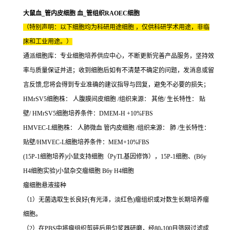
大鼠血_管内皮细胞 血_管组织RAOEC细胞
（特别声明：以下细胞均为科研用途细胞 ，仅供科研学术用途，非临
床和工业用途。）
通派细胞库：专业细胞培养供应中心，不断更新完善产品服务，坚持效
率与质量保证并进；收到细胞后如有不清楚不确定的问题，发消息或留
言反馈,您将会得到专业准确的建议指导与回复，避免不必要的损失；
HMrSV5细胞株： 人腹膜间皮细胞 /组织来源： 其他/ 生长特性： 贴
壁/ HMrSV5细胞培养条件：DMEM-H +10%FBS
HMVEC-L细胞株： 人肺微血 管内皮细胞 /组织来源： 肺 /生长特性：
贴壁/HMVEC-L细胞培养条件：MEM+10%FBS
(15P-1细胞培养)小鼠支持细胞（PyTL基因修饰），15P-1细胞、(B6y
H4细胞实验)小鼠杂交瘤细胞 B6y H4细胞
瘤细胞悬液接种
（1）无菌选取生长良好(有光泽，淡红色)瘤组织或对数生长期培养瘤
细胞。
（2）在PBS中将瘤组织剪碎后用匀浆器研磨，经80-100目筛网过滤成