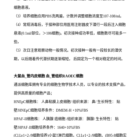
细胞悬液。
（3）培养细胞应用PBS洗两遍，计数并调整细胞浓度至107-108/ml。
（4）常规消毒后，于接种部位用医用注射器皮下潜行一段后注入细胞
悬液(0.1ml/部位，＞106细胞)。初次接种成功率低，细胞数尽可能多一
些。
（5）次日注意观察动物一般情况。初次接种一般有一段较长的潜伏
期，以后随着传代潜伏期逐渐缩短， 后固定为一个相对稳定的时间。
大鼠血_管内皮细胞 血_管组织RAOEC细胞
通派细胞库拥有专业的细胞生物学技术人员，以专业的技术支撑产品，
提供高质量的细胞产品；
HNEpC细胞株： 人鼻粘膜上皮细胞/ 组织来源： 鼻/ 生长特性： 贴
壁/HNEpC细胞培养条件：DMEM-H +10%FBS
HPAF-II细胞株： 人胰腺 癌细胞 /组织来源： 胰腺/ 生长特性： 贴
壁/HPAF-II细胞培养条件：1640+10%FBS
(Cl.Ly1+2-/9细胞培养)小鼠T淋巴细胞，Cl.Ly1+2-/9细胞、(B95-8细胞实