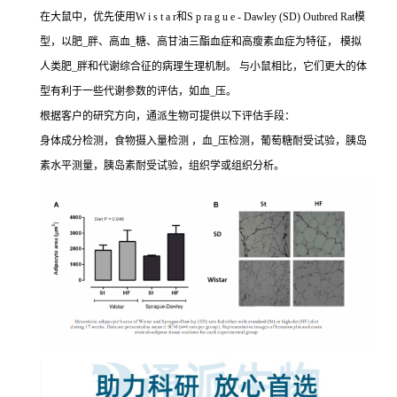
在大鼠中，优先使用W i s t a r和S p ra g u e - Dawley (SD) Outbred Rat模
型，以肥_胖、高血_糖、高甘油三酯血症和高瘦素血症为特征， 模拟
人类肥_胖和代谢综合征的病理生理机制。 与小鼠相比，它们更大的体
型有利于一些代谢参数的评估，如血_压。
根据客户的研究方向，通派生物可提供以下评估手段：
身体成分检测，食物摄入量检测 ，血_压检测，葡萄糖耐受试验，胰岛
素水平测量，胰岛素耐受试验，组织学或组织分析。