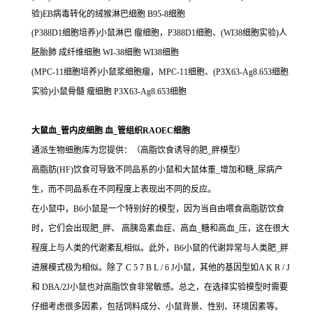
验)EB病毒转化的绒猴淋巴细胞 B95-8细胞
(P388D1细胞培养)小鼠淋巴 瘤细胞，P388D1细胞、(WI38细胞实验)人
胚胎肺 成纤维细胞 WI-38细胞 WI38细胞
(MPC-11细胞培养)小鼠浆细胞瘤，MPC-11细胞、(P3X63-Ag8.653细胞
实验)小鼠骨髓 瘤细胞 P3X63-Ag8.653细胞
大鼠血_管内皮细胞 血_管组织RAOEC细胞
通派生物细胞库为您提供：（高脂饮食诱导的肥_胖模型）
高脂肪(HF)饮食可导致不同品系的小鼠和大鼠体重_增加和糖_尿病产
生，而不同品系在不同程度上表现出不同的反应。
在小鼠中，B6小鼠是一个特别好的模型，因为当自由喂食高脂肪饮食
时，它们会出现肥_胖、 高胰岛素血症、高血_糖和高血_压，这在很大
程度上与人类的代谢紊乱相似。此外，B6小鼠的代谢异常与人类肥_胖
进展模式极为相似。除了 C 5 7 B L / 6 J小鼠，其他的基因型如A K R / J
和 DBA/2J小鼠也对高脂饮食非常敏感。总之，在选择实验模型时需要
仔细考虑很多因素，包括饲料成分、小鼠背景、性别、环境因素等。