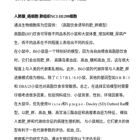
人肺腺_癌细胞 肺组织NCI-H1299细胞
通派生物细胞库为您提供：（高脂饮食诱导的肥_胖模型）
高脂肪(HF)饮食可导致不同品系的小鼠和大鼠体重_增加和糖_尿病产
生，而不同品系在不同程度上表现出不同的反应。
在小鼠中，B6小鼠是一个特别好的模型，因为当自由喂食高脂肪饮食
时，它们会出现肥_胖、 高胰岛素血症、高血_糖和高血_压，这在很大
程度上与人类的代谢紊乱相似。此外，B6小鼠的代谢异常与人类肥_胖
进展模式极为相似。除了 C 5 7 B L / 6 J小鼠，其他的基因型如A K R / J
和 DBA/2J小鼠也对高脂饮食非常敏感。总之，在选择实验模型时需要
仔细考虑很多因素，包括饲料成分、小鼠背景、性别、环境因素等。
在大鼠中，优先使用W i s t a r和S p ra g u e - Dawley (SD) Outbred Rat模
型，以肥_胖、高血_糖、高甘油三酯血症和高瘦素血症为特征， 模拟
人类肥_胖和代谢综合征的病理生理机制。 与小鼠相比，它们更大的体
型有利于一些代谢参数的评估，如血_压。
根据客户的研究方向，通派生物可提供以下评估手段：