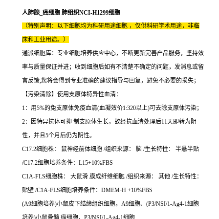
人肺腺_癌细胞 肺组织NCI-H1299细胞
（特别声明：以下细胞均为科研用途细胞 ，仅供科研学术用途，非临
床和工业用途。）
通派细胞库：专业细胞培养供应中心，不断更新完善产品服务，坚持效
率与质量保证并进；收到细胞后如有不清楚不确定的问题，发消息或留
言反馈,您将会得到专业准确的建议指导与回复，避免不必要的损失；
【污染清除】使用支原体特异性血清：
1：用5%的兔支原体免疫血清(血凝效价1:320以上)可去除支原体污染；
2：因特异抗体可抑 制支原体生长，故经抗血清处理后11天即转为阴
性，并且5个月后仍为阴性。
C17.2细胞株： 鼠神经前体细胞 /组织来源： 脑 /生长特性： 半悬半贴
/C17.2细胞培养条件：L15+10%FBS
C1A-FLS细胞株： 大鼠滑 膜成纤维细胞 /组织来源： 其他 /生长特性：
贴壁 /C1A-FLS细胞培养条件：DMEM-H +10%FBS
(A9细胞培养)小鼠皮下结缔组织细胞，A9细胞、(P3/NSI/1-Ag4-1细胞
培养)小鼠骨髓 瘤细胞，P3/NSI/1-Ag4-1细胞