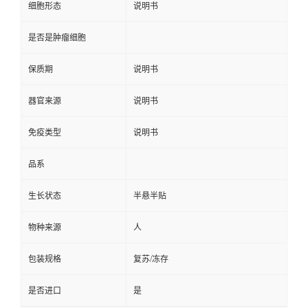
细胞形态
说明书
是否是肿瘤细胞
保质期
说明书
器官来源
说明书
免疫类型
说明书
品系
生长状态
半悬半贴
物种来源
人
包装规格
复苏/冻存
是否进口
是