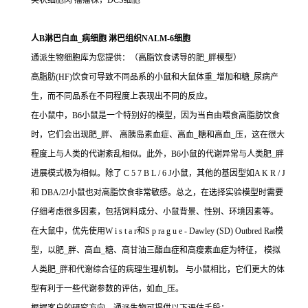
突状细胞肉 瘤瘤株，DCS细胞
人B淋巴白血_病细胞 淋巴组织NALM-6细胞
通派生物细胞库为您提供：（高脂饮食诱导的肥_胖模型）
高脂肪(HF)饮食可导致不同品系的小鼠和大鼠体重_增加和糖_尿病产
生，而不同品系在不同程度上表现出不同的反应。
在小鼠中，B6小鼠是一个特别好的模型，因为当自由喂食高脂肪饮食
时，它们会出现肥_胖、 高胰岛素血症、高血_糖和高血_压，这在很大
程度上与人类的代谢紊乱相似。此外，B6小鼠的代谢异常与人类肥_胖
进展模式极为相似。除了 C 5 7 B L / 6 J小鼠，其他的基因型如A K R / J
和 DBA/2J小鼠也对高脂饮食非常敏感。总之，在选择实验模型时需要
仔细考虑很多因素，包括饲料成分、小鼠背景、性别、环境因素等。
在大鼠中，优先使用W i s t a r和S p ra g u e - Dawley (SD) Outbred Rat模
型，以肥_胖、高血_糖、高甘油三酯血症和高瘦素血症为特征， 模拟
人类肥_胖和代谢综合征的病理生理机制。 与小鼠相比，它们更大的体
型有利于一些代谢参数的评估，如血_压。