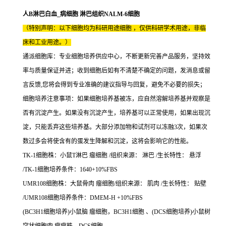
人B淋巴白血_病细胞 淋巴组织NALM-6细胞
（特别声明：以下细胞均为科研用途细胞 ，仅供科研学术用途，非临
床和工业用途。）
通派细胞库：专业细胞培养供应中心，不断更新完善产品服务，坚持效
率与质量保证并进；收到细胞后如有不清楚不确定的问题，发消息或留
言反馈,您将会得到专业准确的建议指导与回复，避免不必要的损失；
细胞培养注意事项：如果细胞培养基被冻，应自然溶解培养基并观察是
否有沉淀产生。如果没有沉淀产生，培养基可以正常使用，如果出现沉
淀，只能丢弃这些培养基。大部分添加物和试剂可以冻融3次，如果次
数过多会将使含有的蛋发生降解和沉淀，这将会影响它的性能。
TK-1细胞株：小鼠T淋巴 瘤细胞 /组织来源： 淋巴 /生长特性： 悬浮
/TK-1细胞培养条件：1640+10%FBS
UMR108细胞株：大鼠骨肉 瘤细胞/组织来源： 肌肉 /生长特性： 贴壁
/UMR108细胞培养条件：DMEM-H +10%FBS
(BC3H1细胞培养)小鼠脑 瘤细胞，BC3H1细胞 、(DCS细胞培养)小鼠树