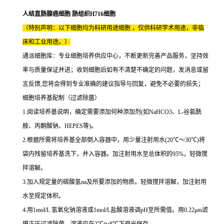
人结直肠腺癌细胞 肠组织H716细胞
（特别声明：以下细胞均为科研用途细胞 ，仅供科研学术用途，非临
床和工业用途。）
通派细胞库：专业细胞培养供应中心，不断更新完善产品服务，坚持效
率与质量保证并进；收到细胞后如有不清楚不确定的问题，发消息或留
言反馈,您将会得到专业准确的建议指导与回复，避免不必要的损失；
细胞培养基配制（过滤除菌）
1.阅读培养基说明，确定需要添加何种添加剂(如NaHCO3、L-谷氨酰
胺、丙酮酸钠、HEPES等)。
2.根据所需将培养基全部倒入容器中，用少量注射用水(20℃～30℃)将
袋内残留培养基洗下，并入容器。加注射用水至总体积的95%，轻微搅
拌溶解。
3.加入规定量的碳酸氢na及所要添加的物质。轻微搅拌溶解，加注射用
水至规定体积。
4.用1mol/L 氢氧化钠溶液或1mol/L盐酸溶液调pH至所需值。用0.22μm滤