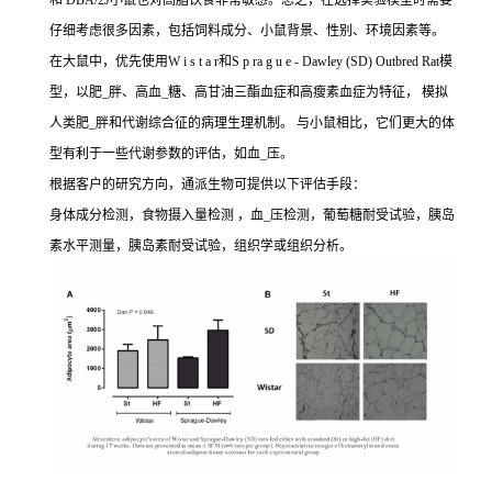
和 DBA/2J小鼠也对高脂饮食非常敏感。总之，在选择实验模型时需要
仔细考虑很多因素，包括饲料成分、小鼠背景、性别、环境因素等。
在大鼠中，优先使用W i s t a r和S p ra g u e - Dawley (SD) Outbred Rat模
型，以肥_胖、高血_糖、高甘油三酯血症和高瘦素血症为特征， 模拟
人类肥_胖和代谢综合征的病理生理机制。 与小鼠相比，它们更大的体
型有利于一些代谢参数的评估，如血_压。
根据客户的研究方向，通派生物可提供以下评估手段：
身体成分检测，食物摄入量检测 ，血_压检测，葡萄糖耐受试验，胰岛
素水平测量，胰岛素耐受试验，组织学或组织分析。