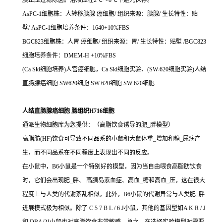
膜正压过滤除菌。溶液应在2℃～8℃下避光保存。
AsPC-1细胞株：人转移胰腺 癌细胞/ 组织来源：胰腺/ 生长特性：贴
壁/ AsPC-1细胞培养条件：1640+10%FBS
BGC823细胞株：人胃 癌细胞/ 组织来源：胃/ 生长特性：贴壁 /BGC823
细胞培养条件：DMEM-H +10%FBS
(Ca Ski细胞培养)人宫癌细胞，Ca Ski细胞实验、(SW-620细胞实验)人结
直肠腺癌细胞 SW620细胞 SW 620细胞 SW-620细胞
人结直肠腺癌细胞 肠组织H716细胞
通派生物细胞库为您提供：（高脂饮食诱导的肥_胖模型）
高脂肪(HF)饮食可导致不同品系的小鼠和大鼠体重_增加和糖_尿病产
生，而不同品系在不同程度上表现出不同的反应。
在小鼠中，B6小鼠是一个特别好的模型，因为当自由喂食高脂肪饮食
时，它们会出现肥_胖、 高胰岛素血症、高血_糖和高血_压，这在很大
程度上与人类的代谢紊乱相似。此外，B6小鼠的代谢异常与人类肥_胖
进展模式极为相似。除了 C 5 7 B L / 6 J小鼠，其他的基因型如A K R / J