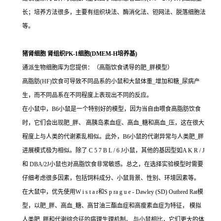
长；培养方法很多，主要有组织块法、酶消化法、钽网法、脱落细胞法
等。
猪肾细胞 肾组织PK-1细胞(DMEM-H培养基)
通派生物细胞库为您提供：（高脂饮食诱导的肥_胖模型）
高脂肪(HF)饮食可导致不同品系的小鼠和大鼠体重_增加和糖_尿病产
生，而不同品系在不同程度上表现出不同的反应。
在小鼠中，B6小鼠是一个特别好的模型，因为当自由喂食高脂肪饮食
时，它们会出现肥_胖、 高胰岛素血症、高血_糖和高血_压，这在很大
程度上与人类的代谢紊乱相似。此外，B6小鼠的代谢异常与人类肥_胖
进展模式极为相似。除了 C 5 7 B L / 6 J小鼠，其他的基因型如A K R / J
和 DBA/2J小鼠也对高脂饮食非常敏感。总之，在选择实验模型时需要
仔细考虑很多因素，包括饲料成分、小鼠背景、性别、环境因素等。
在大鼠中，优先使用W i s t a r和S p ra g u e - Dawley (SD) Outbred Rat模
型，以肥_胖、高血_糖、高甘油三酯血症和高瘦素血症为特征， 模拟
人类肥_胖和代谢综合征的病理生理机制。 与小鼠相比，它们更大的体