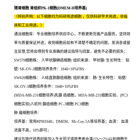
猪肾细胞 肾组织PK-1细胞(DMEM-H培养基)
（特别声明：以下细胞均为科研用途细胞 ，仅供科研学术用途，非临
床和工业用途。）
通派细胞库：专业细胞培养供应中心，不断更新完善产品服务，坚持效
率与质量保证并进；收到细胞后如有不清楚不确定的问题，发消息或留
言反馈,您将会得到专业准确的建议指导与回复，避免不必要的损失；
SW579细胞株： 人甲状腺鳞癌细胞/ 组织来源： 甲状腺/ 生长特性： 贴
壁/ SK-OV-3细胞培养条件：1640+10%FBS
SW620细胞株： 人结直肠腺癌细胞/ 组织来源： 肠/ 生长特性： 贴壁/
SK-OV-3细胞培养条件：1640+10%FBS
(MDA-MB-231细胞培养)乳腺 癌细胞，MDA-MB-231细胞实验、(PC3
细胞实验)人前列 腺癌细胞 PC-3细胞 PC3细胞
肿 瘤细胞培养：
培养基：常用RPM1640，DMEM、Mc-Coy-5A等培养基；血清： 血清
浓度不高，10%即可；
建议在原代培养时能加入生长因子或原患者血清(1%～2%)以利细胞生