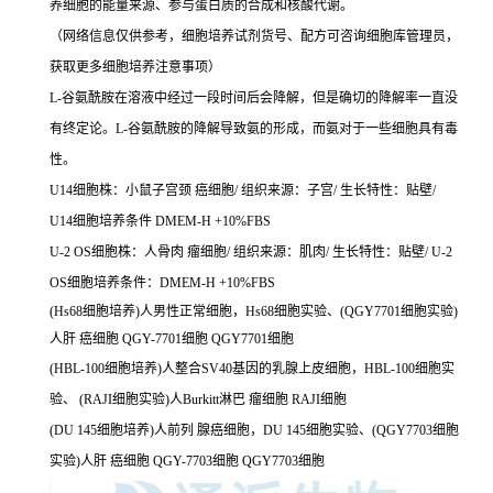
养细胞的能量来源、参与蛋白质的合成和核酸代谢。
（网络信息仅供参考，细胞培养试剂货号、配方可咨询细胞库管理员，
获取更多细胞培养注意事项）
L-谷氨酰胺在溶液中经过一段时间后会降解，但是确切的降解率一直没
有终定论。L-谷氨酰胺的降解导致氨的形成，而氨对于一些细胞具有毒
性。
U14细胞株：小鼠子宫颈 癌细胞/ 组织来源：子宫/ 生长特性：贴壁/
U14细胞培养条件 DMEM-H +10%FBS
U-2 OS细胞株：人骨肉 瘤细胞/ 组织来源：肌肉/ 生长特性：贴壁/ U-2
OS细胞培养条件：DMEM-H +10%FBS
(Hs68细胞培养)人男性正常细胞，Hs68细胞实验、(QGY7701细胞实验)
人肝 癌细胞 QGY-7701细胞 QGY7701细胞
(HBL-100细胞培养)人整合SV40基因的乳腺上皮细胞，HBL-100细胞实
验、 (RAJI细胞实验)人Burkitt淋巴 瘤细胞 RAJI细胞
(DU 145细胞培养)人前列 腺癌细胞，DU 145细胞实验、(QGY7703细胞
实验)人肝 癌细胞 QGY-7703细胞 QGY7703细胞