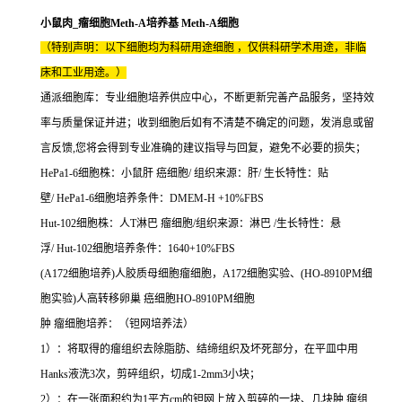
小鼠肉_瘤细胞Meth-A培养基 Meth-A细胞
（特别声明：以下细胞均为科研用途细胞 ，仅供科研学术用途，非临
床和工业用途。）
通派细胞库：专业细胞培养供应中心，不断更新完善产品服务，坚持效
率与质量保证并进；收到细胞后如有不清楚不确定的问题，发消息或留
言反馈,您将会得到专业准确的建议指导与回复，避免不必要的损失；
HePa1-6细胞株：小鼠肝 癌细胞/ 组织来源：肝/ 生长特性：贴
壁/ HePa1-6细胞培养条件：DMEM-H +10%FBS
Hut-102细胞株：人T淋巴 瘤细胞/组织来源：淋巴 /生长特性：悬
浮/ Hut-102细胞培养条件：1640+10%FBS
(A172细胞培养)人胶质母细胞瘤细胞，A172细胞实验、(HO-8910PM细
胞实验)人高转移卵巢 癌细胞HO-8910PM细胞
肿 瘤细胞培养：（钽网培养法）
1）：将取得的瘤组织去除脂肪、结缔组织及坏死部分，在平皿中用
Hanks液洗3次，剪碎组织，切成1-2mm3小块；
2）：在一张面积约为1平方cm的钽网上放入剪碎的一块、几块肿 瘤组