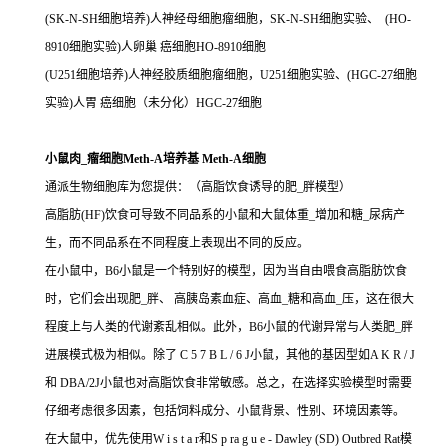
(SK-N-SH细胞培养)人神经母细胞瘤细胞，SK-N-SH细胞实验、 (HO-
8910细胞实验)人卵巢 癌细胞HO-8910细胞
(U251细胞培养)人神经胶质细胞瘤细胞，U251细胞实验、(HGC-27细胞
实验)人胃 癌细胞（未分化）HGC-27细胞
小鼠肉_瘤细胞Meth-A培养基 Meth-A细胞
通派生物细胞库为您提供：（高脂饮食诱导的肥_胖模型）
高脂肪(HF)饮食可导致不同品系的小鼠和大鼠体重_增加和糖_尿病产
生，而不同品系在不同程度上表现出不同的反应。
在小鼠中，B6小鼠是一个特别好的模型，因为当自由喂食高脂肪饮食
时，它们会出现肥_胖、 高胰岛素血症、高血_糖和高血_压，这在很大
程度上与人类的代谢紊乱相似。此外，B6小鼠的代谢异常与人类肥_胖
进展模式极为相似。除了 C 5 7 B L / 6 J小鼠，其他的基因型如A K R / J
和 DBA/2J小鼠也对高脂饮食非常敏感。总之，在选择实验模型时需要
仔细考虑很多因素，包括饲料成分、小鼠背景、性别、环境因素等。
在大鼠中，优先使用W i s t a r和S p ra g u e - Dawley (SD) Outbred Rat模