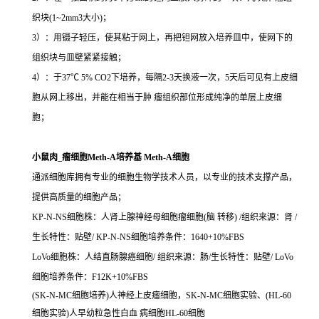
织块(1~2mm3大小)；
3）：用镊子轻压，使其粘于网上，再把钽网放入培养皿中，使网下的
组织块与皿壁紧紧接触；
4）：于37℃ 5% CO2下培养，每隔2-3天换液一次，5天后可见有上皮细
胞从网上移出，并能在相当于肿 瘤组织部位形成纯净的单层上皮细
胞；
小鼠肉_瘤细胞Meth-A培养基 Meth-A细胞
通派细胞库拥有专业的细胞生物学技术人员，以专业的技术支撑产品，
提供高质量的细胞产品；
KP-N-NS细胞株：人肾上腺神经母细胞瘤细胞(脑 转移) /组织来源：肾 /
生长特性：贴壁/ KP-N-NS细胞培养条件：1640+10%FBS
LoVo细胞株：人结直肠腺癌细胞/ 组织来源：肠/生长特性：贴壁/ LoVo
细胞培养条件：F12K+10%FBS
(SK-N-MC细胞培养)人神经上皮瘤细胞，SK-N-MC细胞实验、(HL-60
细胞实验)人早幼粒急性白血 病细胞HL-60细胞