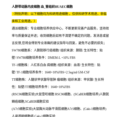
人脐带动脉内皮细胞 血_管组织HUAEC细胞
（特别声明：以下细胞均为科研用途细胞 ，仅供科研学术用途，非临
床和工业用途。）
通派细胞库：专业细胞培养供应中心，不断更新完善产品服务，坚持效
率与质量保证并进；收到细胞后如有不清楚不确定的问题，发消息或留
言反馈,您将会得到专业准确的建议指导与回复，避免不必要的损失；
SW780细胞系：人膀胱移行癌细胞/ 组织来源：膀胱/ 生长特性：贴
壁/ SW780细胞培养条件：DMEM-L +10% FBS
TF-1细胞株：人红系白血 病细胞 /组织来源：血液/ 生长特性：贴
壁/ TF-1细胞培养条件：1640+10%FBS+2.5ng/ml GM-CSF
TT细胞株：人髓状甲状腺导管肿 瘤细胞/ 组织来源：甲状腺/ 生长特
性：贴壁/TT细胞培养条件：1640+10%FBS
(RSC96细胞实验)大鼠雪旺细胞 RSC96细胞、(SCaBER细胞培养)人膀胱
鳞癌细胞,SCaBER细胞实验
(A7r5细胞实验)大鼠胸大动脉平滑肌细胞A7r5细胞、(Caki-1细胞培养)
人肾透明细胞癌,Caki-1细胞实验