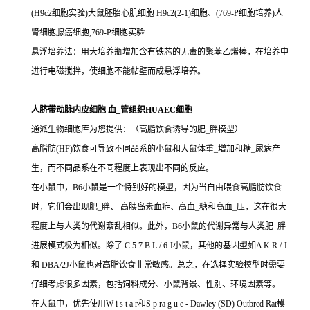
(H9c2细胞实验)大鼠胚胎心肌细胞 H9c2(2-1)细胞、(769-P细胞培养)人
肾细胞腺癌细胞,769-P细胞实验
悬浮培养法：用大培养瓶增加含有铁芯的无毒的聚苯乙烯棒，在培养中
进行电磁搅拌，使细胞不能帖壁而成悬浮培养。
人脐带动脉内皮细胞 血_管组织HUAEC细胞
通派生物细胞库为您提供：（高脂饮食诱导的肥_胖模型）
高脂肪(HF)饮食可导致不同品系的小鼠和大鼠体重_增加和糖_尿病产
生，而不同品系在不同程度上表现出不同的反应。
在小鼠中，B6小鼠是一个特别好的模型，因为当自由喂食高脂肪饮食
时，它们会出现肥_胖、 高胰岛素血症、高血_糖和高血_压，这在很大
程度上与人类的代谢紊乱相似。此外，B6小鼠的代谢异常与人类肥_胖
进展模式极为相似。除了 C 5 7 B L / 6 J小鼠，其他的基因型如A K R / J
和 DBA/2J小鼠也对高脂饮食非常敏感。总之，在选择实验模型时需要
仔细考虑很多因素，包括饲料成分、小鼠背景、性别、环境因素等。
在大鼠中，优先使用W i s t a r和S p ra g u e - Dawley (SD) Outbred Rat模