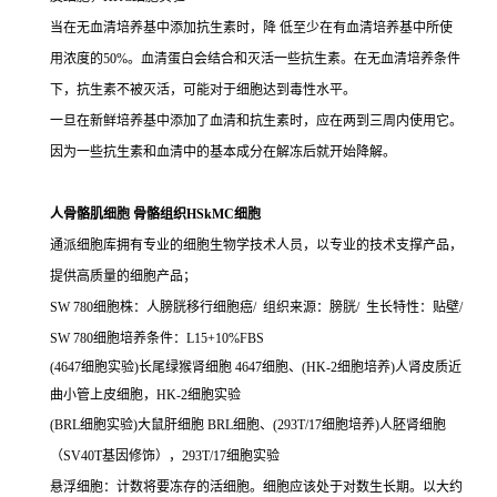
当在无血清培养基中添加抗生素时，降 低至少在有血清培养基中所使
用浓度的50%。血清蛋白会结合和灭活一些抗生素。在无血清培养条件
下，抗生素不被灭活，可能对于细胞达到毒性水平。
一旦在新鲜培养基中添加了血清和抗生素时，应在两到三周内使用它。
因为一些抗生素和血清中的基本成分在解冻后就开始降解。
人骨骼肌细胞 骨骼组织HSkMC细胞
通派细胞库拥有专业的细胞生物学技术人员，以专业的技术支撑产品，
提供高质量的细胞产品；
SW 780细胞株：人膀胱移行细胞癌/ 组织来源：膀胱/ 生长特性：贴壁/
SW 780细胞培养条件：L15+10%FBS
(4647细胞实验)长尾绿猴肾细胞 4647细胞、(HK-2细胞培养)人肾皮质近
曲小管上皮细胞，HK-2细胞实验
(BRL细胞实验)大鼠肝细胞 BRL细胞、(293T/17细胞培养)人胚肾细胞
（SV40T基因修饰），293T/17细胞实验
悬浮细胞：计数将要冻存的活细胞。细胞应该处于对数生长期。以大约