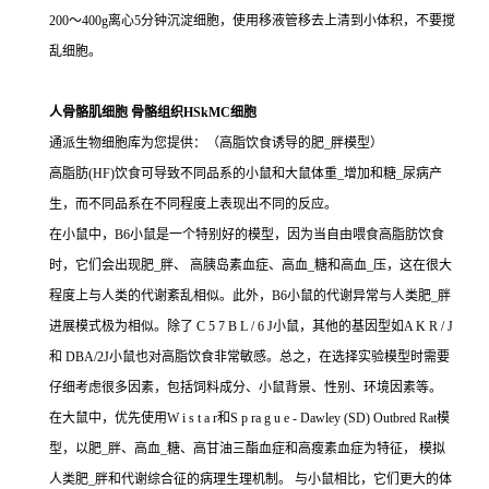
200～400g离心5分钟沉淀细胞，使用移液管移去上清到小体积，不要搅
乱细胞。
人骨骼肌细胞 骨骼组织HSkMC细胞
通派生物细胞库为您提供：（高脂饮食诱导的肥_胖模型）
高脂肪(HF)饮食可导致不同品系的小鼠和大鼠体重_增加和糖_尿病产
生，而不同品系在不同程度上表现出不同的反应。
在小鼠中，B6小鼠是一个特别好的模型，因为当自由喂食高脂肪饮食
时，它们会出现肥_胖、 高胰岛素血症、高血_糖和高血_压，这在很大
程度上与人类的代谢紊乱相似。此外，B6小鼠的代谢异常与人类肥_胖
进展模式极为相似。除了 C 5 7 B L / 6 J小鼠，其他的基因型如A K R / J
和 DBA/2J小鼠也对高脂饮食非常敏感。总之，在选择实验模型时需要
仔细考虑很多因素，包括饲料成分、小鼠背景、性别、环境因素等。
在大鼠中，优先使用W i s t a r和S p ra g u e - Dawley (SD) Outbred Rat模
型，以肥_胖、高血_糖、高甘油三酯血症和高瘦素血症为特征， 模拟
人类肥_胖和代谢综合征的病理生理机制。 与小鼠相比，它们更大的体