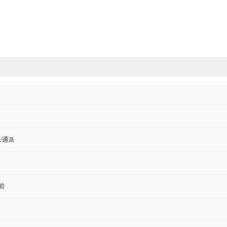
ell/通派
验