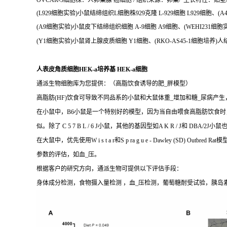
OVCAR-3细胞株：人卵巢腺 癌细胞 / 组织来源：卵巢/ 生长特性：贴壁/ OV
(L929细胞实验)小鼠结缔组织L细胞株929克隆 L-929细胞 L929细胞、(
(A9细胞实验)小鼠皮下结缔组织细胞 A-9细胞 A9细胞、(WEHI231细胞
(Y1细胞实验)小鼠肾上腺皮质细胞 Y1细胞、(RKO-AS45-1细胞培养)人
人表皮角质细胞HEK-a培养基 HEK-a细胞
通派生物细胞库为您提供：（高脂饮食诱导的肥_胖模型）
高脂肪(HF)饮食可导致不同品系的小鼠和大鼠体重_增加和糖_尿病产
在小鼠中，B6小鼠是一个特别好的模型，因为当自由喂食高脂肪饮食时
似。除了 C 5 7 B L / 6 J小鼠，其他的基因型如A K R / 
在大鼠中，优先使用W i s t a r和S p ra g u e - Dawle
参数的评估，如血_压。
根据客户的研究方向，通派生物可提供以下评估手段：
身体成分检测，食物摄入量检测 ，血_压检测，葡萄糖耐受试验，胰岛