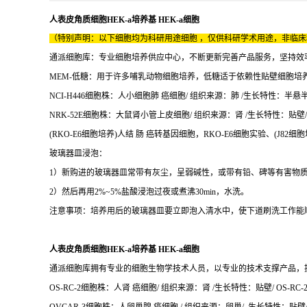
人表皮角质细胞HEK-a培养基 HEK-a细胞
（特别声明：以下细胞均为科研用途细胞 ，仅供科研学术用途，非临
通派细胞库：专业细胞培养供应中心，不断更新完善产品服务，坚持效
MEM-低糖：用于许多哺乳动物细胞培养，低糖适于依赖性贴壁细胞培
NCI-H446细胞株：人小细胞肺 癌细胞/ 组织来源：肺 /生长特性：半悬半贴 /
NRK-52E细胞株：大鼠肾小管上皮细胞/ 组织来源：肾 /生长特性：贴壁/NR
(RKO-E6细胞培养)人结 肠 癌转基因细胞，RKO-E6细胞实验、(J82
玻璃器皿浸泡：
1）新购进的玻璃器皿常带有灰尘，呈弱碱性，或带有铅、碑等有害物
2）然后再用2%~5%盐酸浸泡过夜或煮沸30min，水洗。
注意事项：培养用后的玻璃器皿要立即泡入清水中，使下道刷洗工作能
人表皮角质细胞HEK-a培养基 HEK-a细胞
通派细胞库拥有专业的细胞生物学技术人员，以专业的技术支撑产品，
OS-RC-2细胞株：人肾 癌细胞/ 组织来源：肾 /生长特性：贴壁/ OS-RC-