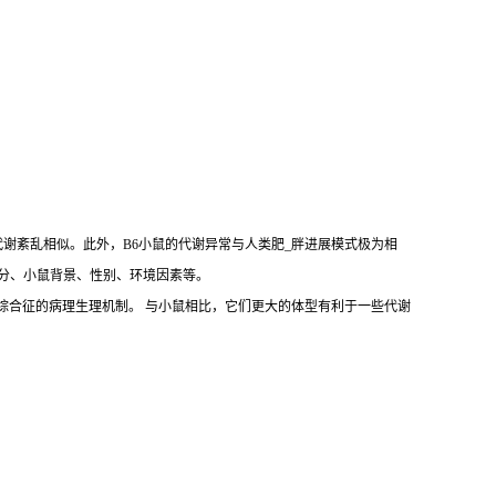
代谢紊乱相似。此外，B6小鼠的代谢异常与人类肥_胖进展模式极为相
括饲料成分、小鼠背景、性别、环境因素等。
拟人类肥_胖和代谢综合征的病理生理机制。 与小鼠相比，它们更大的体型有利于一些代谢