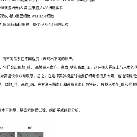
CAR-3细胞培养条件：1640+10%FBS+0.01mg/ml胰岛素
A498细胞培养)人肾 癌细胞,A498细胞实验
实验)小鼠B淋巴细胞 WEHI231细胞
结 肠 癌转基因细胞，RKO-AS45-1细胞实验
生，而不同品系在不同程度上表现出不同的反应。
，它们会出现肥_胖、 高胰岛素血症、高血_糖和高血_压，这在很大程度上与人类的
J和 DBA/2J小鼠也对高脂饮食非常敏感。总之，在选择实验模型时需要仔细考虑很多因素，包
y (SD) Outbred Rat模型，以肥_胖、高血_糖、高甘油三酯血症和高瘦素血症为特征， 模
素水平测量，胰岛素耐受试验，组织学或组织分析。