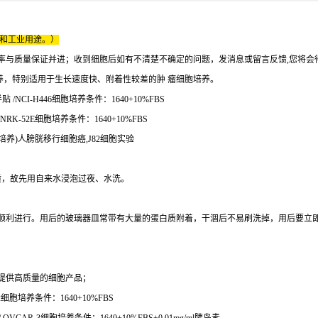
床和工业用途。）
率与质量保证并进；收到细胞后如有不清楚不确定的问题，发消息或留言反馈,您将会
养，特别适用于生长速度快、附着性较差的肿 瘤细胞培养。
NCI-H446细胞培养条件：1640+10%FBS
K-52E细胞培养条件：1640+10%FBS
细胞培养)人膀胱移行细胞癌,J82细胞实验
质，故先用自来水浸泡过夜、水洗。
顺利进行。用后的玻璃器皿常带有大量的蛋白质附着，干涸后不易刷洗掉，用后要立
提供高质量的细胞产品；
2细胞培养条件：1640+10%FBS