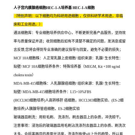
人子宫内膜腺癌细胞HEC-1-A培养基 HEC-1-A细胞
（特别声明：以下细胞均为科研用途细胞 ，仅供科研学术用途，非临
床和工业用途。）
通派细胞库：专业细胞培养供应中心，不断更新完善产品服务，坚持效
率与质量保证并进；收到细胞后如有不清楚不确定的问题，发消息或留
言反馈,您将会得到专业准确的建议指导与回复，避免不必要的损失；
MCF 10A细胞株：人正常乳腺上皮细胞/ 组织来源：乳腺/ 生长特性：
贴壁/ MCF 10A细胞培养条件：特殊培养基（MEGM, Kit +100 ng/ml
cholera toxin）
MDA-MB-415细胞株：人乳腺腺癌细胞/ 组织来源：乳腺/ 生长特性：
贴壁/ MDA-MB-415细胞培养条件：L15+10%FBS
(HCCLM3细胞培养)人高转移肝 癌细胞，HCCLM3细胞实验、(ES-2细
胞培养)人胰腺导管癌细胞，ES-2细胞实验
玻璃器皿刷洗：用软毛刷、 洗涤剂，刷去器皿上的杂质，冲洗晾干。
注意事项：浸泡后的玻璃器皿用毛刷沾洗涤剂去器皿上的杂质、刷洗次
太多，会损害器皿的表面光洁度，洗涤剂有使pH上升的趋势，所以易