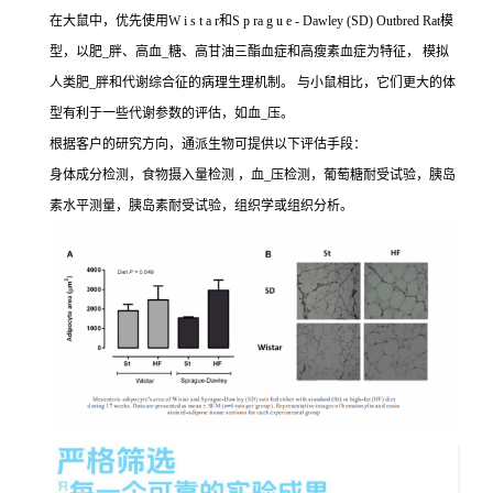
在大鼠中，优先使用W i s t a r和S p ra g u e - Dawley (SD) Outbred Rat模
型，以肥_胖、高血_糖、高甘油三酯血症和高瘦素血症为特征， 模拟
人类肥_胖和代谢综合征的病理生理机制。 与小鼠相比，它们更大的体
型有利于一些代谢参数的评估，如血_压。
根据客户的研究方向，通派生物可提供以下评估手段：
身体成分检测，食物摄入量检测 ，血_压检测，葡萄糖耐受试验，胰岛
素水平测量，胰岛素耐受试验，组织学或组织分析。