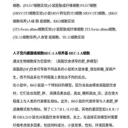
细胞、(PA317细胞实验)小鼠胚胎成纤维细胞 PA317细胞
(SRSV/3T3细胞实验)小鼠SRSV转化的3T3细胞 SRSV/3T3细胞、(RKO
细胞培养)人结 肠 癌细胞，RKO细胞实验
(3T3-Swiss albino细胞实验)小鼠胚胎成纤维细胞 3T3-Swiss albino细胞、
(TE-11细胞培养)人食管 癌细胞，TE-11细胞实验
人子宫内膜腺癌细胞HEC-1-A培养基 HEC-1-A细胞
通派生物细胞库为您提供：（高脂饮食诱导的肥_胖模型）
高脂肪(HF)饮食可导致不同品系的小鼠和大鼠体重_增加和糖_尿病产
生，而不同品系在不同程度上表现出不同的反应。
在小鼠中，B6小鼠是一个特别好的模型，因为当自由喂食高脂肪饮食
时，它们会出现肥_胖、 高胰岛素血症、高血_糖和高血_压，这在很大
程度上与人类的代谢紊乱相似。此外，B6小鼠的代谢异常与人类肥_胖
进展模式极为相似。除了 C 5 7 B L / 6 J小鼠，其他的基因型如A K R / J
和 DBA/2J小鼠也对高脂饮食非常敏感。总之，在选择实验模型时需要
仔细考虑很多因素，包括饲料成分、小鼠背景、性别、环境因素等。