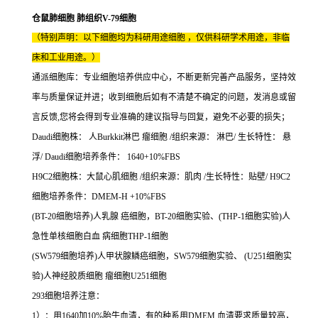
仓鼠肺细胞 肺组织V-79细胞
（特别声明：以下细胞均为科研用途细胞 ，仅供科研学术用途，非临
床和工业用途。）
通派细胞库：专业细胞培养供应中心，不断更新完善产品服务，坚持效
率与质量保证并进；收到细胞后如有不清楚不确定的问题，发消息或留
言反馈,您将会得到专业准确的建议指导与回复，避免不必要的损失；
Daudi细胞株： 人Burkkit淋巴 瘤细胞 /组织来源： 淋巴/ 生长特性： 悬
浮/ Daudi细胞培养条件： 1640+10%FBS
H9C2细胞株：大鼠心肌细胞 /组织来源：肌肉 /生长特性：贴壁/ H9C2
细胞培养条件：DMEM-H +10%FBS
(BT-20细胞培养)人乳腺 癌细胞，BT-20细胞实验、(THP-1细胞实验)人
急性单核细胞白血 病细胞THP-1细胞
(SW579细胞培养)人甲状腺鳞癌细胞，SW579细胞实验、 (U251细胞实
验)人神经胶质细胞 瘤细胞U251细胞
293细胞培养注意：
1）：用1640加10%胎牛血清，有的种系用DMEM.血清要求质量较高，