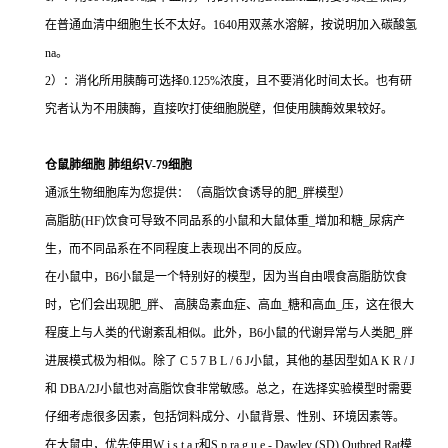
在普通血清中细胞生长不太好。1640用双蒸水溶解，按说明加入碳酸氢
na。
2）：消化所用胰酶可选择0.125%浓度，且不要消化时间太长。也有研
究者认为不用胰酶，直接吹打使细胞脱壁，但使用胰酶效果较好。
仓鼠肺细胞 肺组织V-79细胞
通派生物细胞库为您提供：（高脂饮食诱导的肥_胖模型）
高脂肪(HF)饮食可导致不同品系的小鼠和大鼠体重_增加和糖_尿病产
生，而不同品系在不同程度上表现出不同的反应。
在小鼠中，B6小鼠是一个特别好的模型，因为当自由喂食高脂肪饮食
时，它们会出现肥_胖、 高胰岛素血症、高血_糖和高血_压，这在很大
程度上与人类的代谢紊乱相似。此外，B6小鼠的代谢异常与人类肥_胖
进展模式极为相似。除了 C 5 7 B L / 6 J小鼠，其他的基因型如A K R / J
和 DBA/2J小鼠也对高脂饮食非常敏感。总之，在选择实验模型时需要
仔细考虑很多因素，包括饲料成分、小鼠背景、性别、环境因素等。
在大鼠中，优先使用W i s t a r和S p ra g u e - Dawley (SD) Outbred Rat模