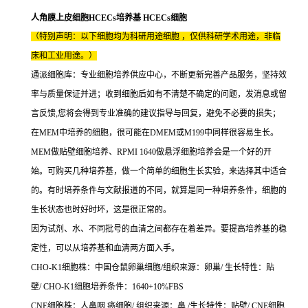
人角膜上皮细胞HCECs培养基 HCECs细胞
（特别声明：以下细胞均为科研用途细胞 ，仅供科研学术用途，非临
床和工业用途。）
通派细胞库：专业细胞培养供应中心，不断更新完善产品服务，坚持效
率与质量保证并进；收到细胞后如有不清楚不确定的问题，发消息或留
言反馈,您将会得到专业准确的建议指导与回复，避免不必要的损失；
在MEM中培养的细胞，很可能在DMEM或M199中同样很容易生长。
MEM做贴壁细胞培养、RPMI 1640做悬浮细胞培养会是一个好的开
始。可购买几种培养基，做一个简单的细胞生长实验，来选择其中适合
的。有时培养条件与文献报道的不同，就算是同一种培养条件，细胞的
生长状态也时好时坏，这是很正常的。
因为试剂、水、不同批号的血清之间都存在着差异。要提高培养基的稳
定性，可以从培养基和血清两方面入手。
CHO-K1细胞株：中国仓鼠卵巢细胞/组织来源：卵巢/ 生长特性：贴
壁/ CHO-K1细胞培养条件：1640+10%FBS
CNE细胞株：人鼻咽 癌细胞/ 组织来源：鼻 /生长特性：贴壁/ CNE细胞