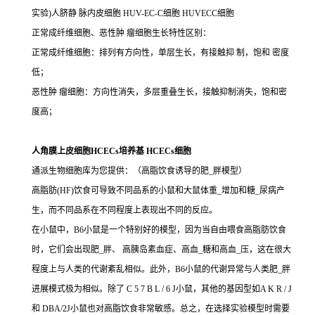
实验)人脐静 脉内皮细胞 HUV-EC-C细胞 HUVECC细胞
正常成纤维细胞、恶性肿 瘤细胞生长特性区别：
正常成纤维细胞：排列有方向性，单层生长，有接触抑 制，饱和 密度
低；
恶性肿 瘤细胞：方向性消失，多层重叠生长，接触抑制消失，饱和密
度高；
人角膜上皮细胞HCECs培养基 HCECs细胞
通派生物细胞库为您提供：（高脂饮食诱导的肥_胖模型）
高脂肪(HF)饮食可导致不同品系的小鼠和大鼠体重_增加和糖_尿病产
生，而不同品系在不同程度上表现出不同的反应。
在小鼠中，B6小鼠是一个特别好的模型，因为当自由喂食高脂肪饮食
时，它们会出现肥_胖、 高胰岛素血症、高血_糖和高血_压，这在很大
程度上与人类的代谢紊乱相似。此外，B6小鼠的代谢异常与人类肥_胖
进展模式极为相似。除了 C 5 7 B L / 6 J小鼠，其他的基因型如A K R / J
和 DBA/2J小鼠也对高脂饮食非常敏感。总之，在选择实验模型时需要