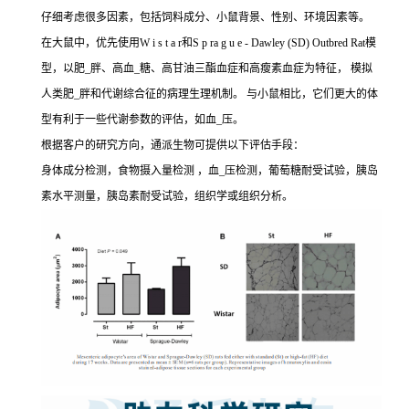
仔细考虑很多因素，包括饲料成分、小鼠背景、性别、环境因素等。
在大鼠中，优先使用W i s t a r和S p ra g u e - Dawley (SD) Outbred Rat模
型，以肥_胖、高血_糖、高甘油三酯血症和高瘦素血症为特征， 模拟
人类肥_胖和代谢综合征的病理生理机制。 与小鼠相比，它们更大的体
型有利于一些代谢参数的评估，如血_压。
根据客户的研究方向，通派生物可提供以下评估手段：
身体成分检测，食物摄入量检测 ，血_压检测，葡萄糖耐受试验，胰岛
素水平测量，胰岛素耐受试验，组织学或组织分析。