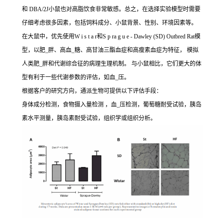
和 DBA/2J小鼠也对高脂饮食非常敏感。总之，在选择实验模型时需要
仔细考虑很多因素，包括饲料成分、小鼠背景、性别、环境因素等。
在大鼠中，优先使用W i s t a r和S p ra g u e - Dawley (SD) Outbred Rat模
型，以肥_胖、高血_糖、高甘油三酯血症和高瘦素血症为特征， 模拟
人类肥_胖和代谢综合征的病理生理机制。 与小鼠相比，它们更大的体
型有利于一些代谢参数的评估，如血_压。
根据客户的研究方向，通派生物可提供以下评估手段：
身体成分检测，食物摄入量检测 ，血_压检测，葡萄糖耐受试验，胰岛
素水平测量，胰岛素耐受试验，组织学或组织分析。