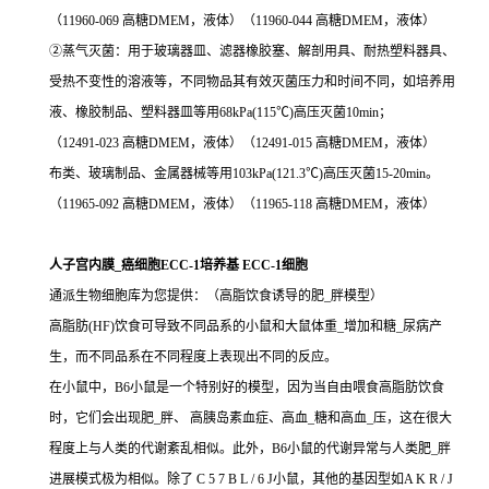
（11960-069 高糖DMEM，液体）（11960-044 高糖DMEM，液体）
②蒸气灭菌：用于玻璃器皿、滤器橡胶塞、解剖用具、耐热塑料器具、
受热不变性的溶液等，不同物品其有效灭菌压力和时间不同，如培养用
液、橡胶制品、塑料器皿等用68kPa(115℃)高压灭菌10min；
（12491-023 高糖DMEM，液体）（12491-015 高糖DMEM，液体）
布类、玻璃制品、金属器械等用103kPa(121.3℃)高压灭菌15-20min。
（11965-092 高糖DMEM，液体）（11965-118 高糖DMEM，液体）
人子宫内膜_癌细胞ECC-1培养基 ECC-1细胞
通派生物细胞库为您提供：（高脂饮食诱导的肥_胖模型）
高脂肪(HF)饮食可导致不同品系的小鼠和大鼠体重_增加和糖_尿病产
生，而不同品系在不同程度上表现出不同的反应。
在小鼠中，B6小鼠是一个特别好的模型，因为当自由喂食高脂肪饮食
时，它们会出现肥_胖、 高胰岛素血症、高血_糖和高血_压，这在很大
程度上与人类的代谢紊乱相似。此外，B6小鼠的代谢异常与人类肥_胖
进展模式极为相似。除了 C 5 7 B L / 6 J小鼠，其他的基因型如A K R / J