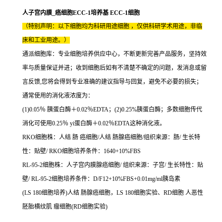
人子宫内膜_癌细胞ECC-1培养基 ECC-1细胞
（特别声明：以下细胞均为科研用途细胞 ，仅供科研学术用途，非临
床和工业用途。）
通派细胞库：专业细胞培养供应中心，不断更新完善产品服务，坚持效
率与质量保证并进；收到细胞后如有不清楚不确定的问题，发消息或留
言反馈,您将会得到专业准确的建议指导与回复，避免不必要的损失；
通常使用的消化液浓度为：
(1)0.05％ 胰蛋白酶＋0.02％EDTA；(2)0.25%胰蛋白酶；多数细胞传代
消化可使用0.25％ yi蛋白酶＋0.02％EDTA这种消化液。
RKO细胞株：人结 肠 癌细胞/人结 肠腺癌细胞/组织来源：肠/ 生长特
性：贴壁/ RKO细胞培养条件：1640+10%FBS
RL-95-2细胞株：人子宫内膜腺癌细胞/ 组织来源：子宫/ 生长特性：贴
壁/ RL-95-2细胞培养条件：D/F12+10%FBS+0.01mg/ml胰岛素
(LS 180细胞培养)人结 肠腺癌细胞，LS 180细胞实验、RD细胞 人恶性
胚胎横纹肌 瘤细胞(RD细胞实验)