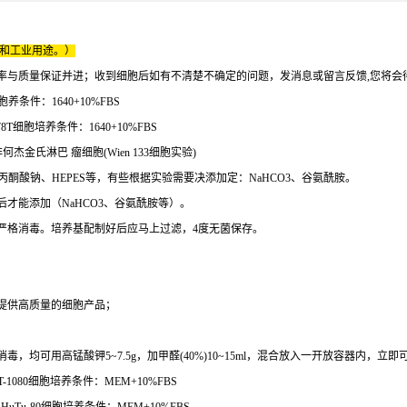
床和工业用途。）
率与质量保证并进；收到细胞后如有不清楚不确定的问题，发消息或留言反馈,您将会
胞养条件：1640+10%FBS
8T细胞培养条件：1640+10%FBS
非何杰金氏淋巴 瘤细胞(Wien 133细胞实验)
丙酮酸钠、HEPES等，有些根据实验需要决添加定：NaHCO3、谷氨酰胺。
才能添加（NaHCO3、谷氨酰胺等）。
严格消毒。培养基配制好后应马上过滤，4度无菌保存。
提供高质量的细胞产品；
均可用高锰酸钾5~7.5g，加甲醛(40%)10~15ml，混合放入一开放容器内，立
-1080细胞培养条件：MEM+10%FBS