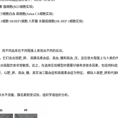
uTu-80细胞培养条件：MEM+10%FBS
素 瘤细胞(M21细胞实验)
性T细胞白血 病细胞(Jurkat CA细胞实验)
-1细胞 SKHEP1细胞 人肝腹 水腺癌细胞(SK-HEP-1细胞实验)
生，而不同品系在不同程度上表现出不同的反应。
，它们会出现肥_胖、 高胰岛素血症、高血_糖和高血_压，这在很大程度上与人类的
J和 DBA/2J小鼠也对高脂饮食非常敏感。总之，在选择实验模型时需要仔细考虑很多因素，包
y (SD) Outbred Rat模型，以肥_胖、高血_糖、高甘油三酯血症和高瘦素血症为特征， 模
素水平测量，胰岛素耐受试验，组织学或组织分析。