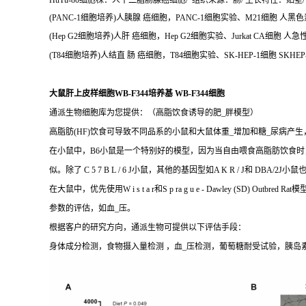
HuTu-80细胞株：人十二脂肠腺癌细胞/ 组织来源：肠/ 生长特性：贴壁/ H
(PANC-1细胞培养)人胰腺 癌细胞，PANC-1细胞实验、M21细胞 人黑色
(Hep G2细胞培养)人肝 癌细胞，Hep G2细胞实验、Jurkat CA细胞 人急
(T84细胞培养)人结直 肠 癌细胞，T84细胞实验、SK-HEP-1细胞 SKHEP
大鼠肝上皮样细胞WB-F344培养基 WB-F344细胞
通派生物细胞库为您提供：（高脂饮食诱导的肥_胖模型）
高脂肪(HF)饮食可导致不同品系的小鼠和大鼠体重_增加和糖_尿病产
在小鼠中，B6小鼠是一个特别好的模型，因为当自由喂食高脂肪饮食时
似。除了 C 5 7 B L / 6 J小鼠，其他的基因型如A K R / 
在大鼠中，优先使用W i s t a r和S p ra g u e - Dawle
参数的评估，如血_压。
根据客户的研究方向，通派生物可提供以下评估手段：
身体成分检测，食物摄入量检测 ，血_压检测，葡萄糖耐受试验，胰岛