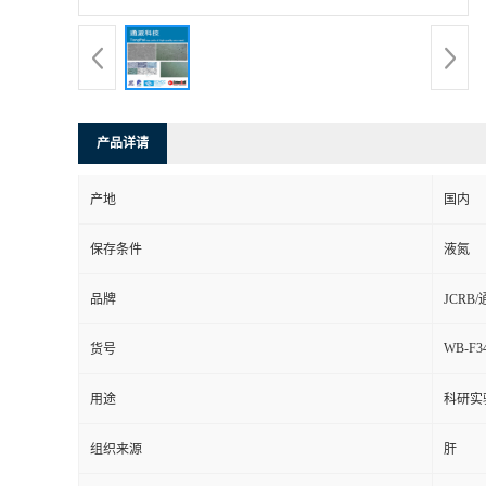
产品详请
产地
国内
保存条件
液氮
品牌
JCRB
WB-F3
货号
用途
科研实
组织来源
肝