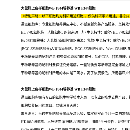
大鼠肝上皮样细胞WB-F344培养基 WB-F344细胞
（特别声明：以下细胞均为科研用途细胞 ，仅供科研学术用途，非临
通派细胞库：专业细胞培养供应中心，不断更新完善产品服务，坚持效
HL-7702细胞株：人肝细胞 / 组织来源：肝/ 生长特性：贴壁/ HL-7702细
Hs 578T细胞株：人乳腺 癌细胞/组织来源：乳腺/ 生长特性：贴壁/ Hs 57
(BGC-823细胞培养)人胃腺癌细胞，BGC-823细胞实验、Wien 133细胞 
干粉培养基的配制注意:有些是必须添加的成分：NaHCO3、谷氨酰胺、
干粉培养基的配制时要保证充分溶解，一些物质要等培养基完全溶解之后
干粉培养基的配制时所用的水应是三蒸水，离子浓度很低，所用器皿应
大鼠肝上皮样细胞WB-F344培养基 WB-F344细胞
通派细胞库拥有专业的细胞生物学技术人员，以专业的技术支撑产品，
细胞培养使用的器皿、器械消毒灭菌：
熏蒸消毒：当遇有细胞培养出现多次污染，或实验室两个月一次的常规消毒，
HT-1080细胞株：人纤维肉 瘤细胞 /组织来源：肌肉/ 生长特性：贴壁/ HT