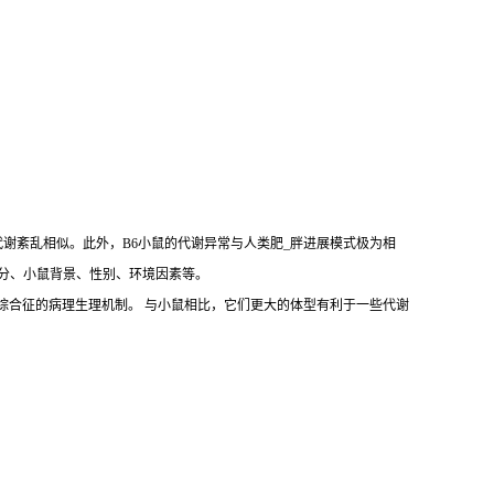
代谢紊乱相似。此外，B6小鼠的代谢异常与人类肥_胖进展模式极为相
括饲料成分、小鼠背景、性别、环境因素等。
拟人类肥_胖和代谢综合征的病理生理机制。 与小鼠相比，它们更大的体型有利于一些代谢