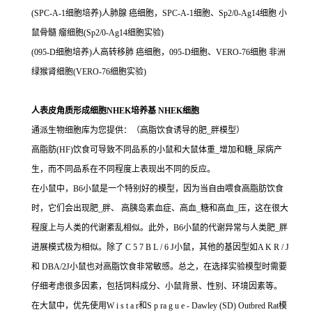
(SPC-A-1细胞培养)人肺腺 癌细胞，SPC-A-1细胞、Sp2/0-Ag14细胞 小
鼠骨髓 瘤细胞(Sp2/0-Ag14细胞实验)
(095-D细胞培养)人高转移肺 癌细胞，095-D细胞、VERO-76细胞 非洲
绿猴肾细胞(VERO-76细胞实验)
人表皮角质形成细胞NHEK培养基 NHEK细胞
通派生物细胞库为您提供：（高脂饮食诱导的肥_胖模型）
高脂肪(HF)饮食可导致不同品系的小鼠和大鼠体重_增加和糖_尿病产
生，而不同品系在不同程度上表现出不同的反应。
在小鼠中，B6小鼠是一个特别好的模型，因为当自由喂食高脂肪饮食
时，它们会出现肥_胖、 高胰岛素血症、高血_糖和高血_压，这在很大
程度上与人类的代谢紊乱相似。此外，B6小鼠的代谢异常与人类肥_胖
进展模式极为相似。除了 C 5 7 B L / 6 J小鼠，其他的基因型如A K R / J
和 DBA/2J小鼠也对高脂饮食非常敏感。总之，在选择实验模型时需要
仔细考虑很多因素，包括饲料成分、小鼠背景、性别、环境因素等。
在大鼠中，优先使用W i s t a r和S p ra g u e - Dawley (SD) Outbred Rat模