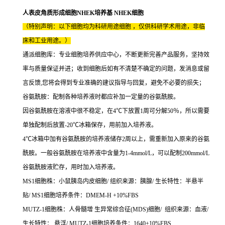
人表皮角质形成细胞NHEK培养基 NHEK细胞
（特别声明：以下细胞均为科研用途细胞 ，仅供科研学术用途，非临
床和工业用途。）
通派细胞库：专业细胞培养供应中心，不断更新完善产品服务，坚持效
率与质量保证并进；收到细胞后如有不清楚不确定的问题，发消息或留
言反馈,您将会得到专业准确的建议指导与回复，避免不必要的损失；
谷氨酰胺：配制各种培养液时都应补加一定量的谷氨酰胺。
因谷氨酰胺在溶液中很不稳定，在4℃下放置1周可分解50％，所以需要
单独配制后放置-20℃冰箱保存，用前加入培养液。
4℃冰箱中加有谷氨酰胺的培养液储存2周以上，需重新加入原来的谷氨
酰胺。一般谷氨酰胺在培养液中含量为1-4mmol/L，可以配制200mmol/L
谷氨酰胺液贮存，用时加入培养液。
MS1细胞株：小鼠胰岛内皮细胞/ 组织来源：胰腺/ 生长特性：半悬半
贴/ MS1细胞培养条件：DMEM-H +10%FBS
MUTZ-1细胞株：人骨髓增 生异常综合征(MDS)细胞/ 组织来源：血液/
生长特性： 悬浮/ MUTZ-1细胞培养条件：1640+10%FBS