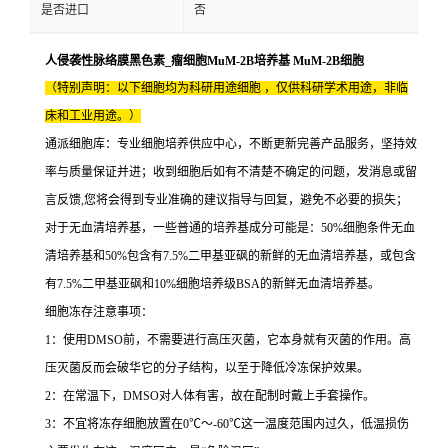
是否进口
否
人侵袭性脉络膜黑色素_瘤细胞MuM-2B培养基 MuM-2B细胞
（特别声明：以下细胞均为科研用途细胞 ，仅供科研学术用途，非临
床和工业用途。）
通派细胞库：专业细胞培养供应中心，不断更新完善产品服务，坚持效
率与质量保证并进；收到细胞后如有不清楚不确定的问题，发消息或留
言反馈,您将会得到专业准确的建议指导与回复，避免不必要的损失；
对于无血清培养基，一些普通的培养基成分可能是：50%细胞条件无血
清培养基和50%包含有7.5%二甲基亚砜的新鲜的无血清培养基，或包含
有7.5%二甲基亚砜和10%细胞培养级BSA的新鲜无血清培养基。
细胞冻存注意事项：
1：使用DMSO前，不需要进行高压灭菌，它本身就有灭菌的作用。高
压灭菌反而会破华它的分子结构，以至于降低冷冻保护效果。
2：在常温下，DMSO对人体有害，故在配制时戴上手套操作。
3：不宜将冻存细胞放置在0℃～-60℃这一温度范围内过久，低温损伤