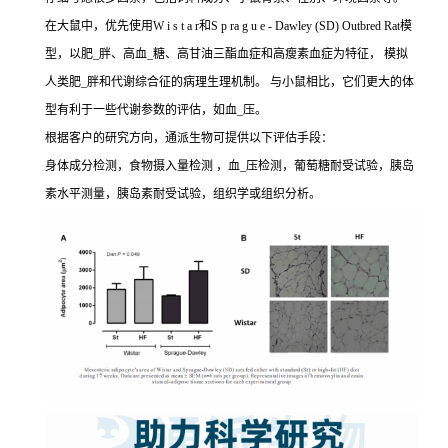
在大鼠中，优先使用W i s t a r和S p ra g u e - Dawley (SD) Outbred Rat模
型，以肥_胖、高血_糖、高甘油三酯血症和高瘦素血症为特征， 模拟
人类肥_胖和代谢综合征的病理生理机制。 与小鼠相比，它们更大的体
型有利于一些代谢参数的评估，如血_压。
根据客户的研究方向，通派生物可提供以下评估手段：
身体成分检测，食物摄入量检测 ，血_压检测，葡萄糖耐受试验，胰岛
素水平测量，胰岛素耐受试验，组织学或组织分析。