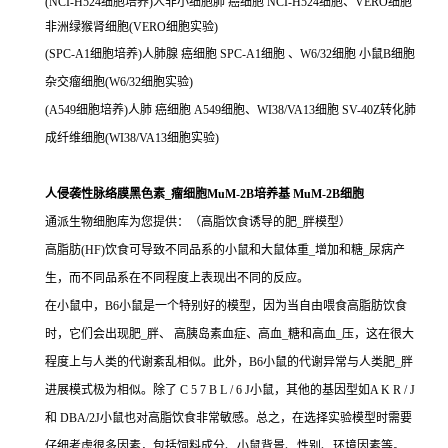
(NCI-H524细胞培养)人非小细胞肺 癌细胞 NCI-H524细胞、VERO细胞
非洲绿猴肾细胞(VERO细胞实验)
(SPC-A1细胞培养)人肺腺 癌细胞 SPC-A1细胞 、W6/32细胞 小鼠B细胞
杂交瘤细胞(W6/32细胞实验)
(A549细胞培养)人肺 癌细胞 A549细胞、WI38/VA13细胞 SV-40Z转化肺
成纤维细胞(WI38/VA13细胞实验)
人侵袭性脉络膜黑色素_瘤细胞MuM-2B培养基 MuM-2B细胞
通派生物细胞库为您提供：（高脂饮食诱导的肥_胖模型）
高脂肪(HF)饮食可导致不同品系的小鼠和大鼠体重_增加和糖_尿病产
生，而不同品系在不同程度上表现出不同的反应。
在小鼠中，B6小鼠是一个特别好的模型，因为当自由喂食高脂肪饮食
时，它们会出现肥_胖、 高胰岛素血症、高血_糖和高血_压，这在很大
程度上与人类的代谢紊乱相似。此外，B6小鼠的代谢异常与人类肥_胖
进展模式极为相似。除了 C 5 7 B L / 6 J小鼠，其他的基因型如A K R / J
和 DBA/2J小鼠也对高脂饮食非常敏感。总之，在选择实验模型时需要
仔细考虑很多因素，包括饲料成分、小鼠背景、性别、环境因素等。