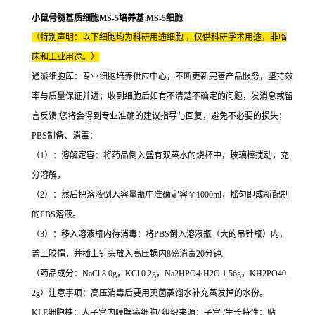
小鼠骨髓基质细胞MS-5培养基 MS-5细胞
（特别声明：以下细胞均为科研用途细胞 ，仅供科研学术用途，非临
床和工业用途。）
通派细胞库：专业细胞培养供应中心，不断更新完善产品服务，坚持效
率与质量保证并进；收到细胞后如有不清楚不确定的问题，发消息或留
言反馈,您将会得到专业准确的建议指导与回复，避免不必要的损失；
PBS制备、消毒：
（1）：溶解定容：将药品倒入盛有双蒸水的烧杯中，玻璃棒搅动，充
分溶解，
（2）：然后把溶液倒入容量瓶中准确定容至1000ml，摇匀即成新配制
的PBS溶液。
（3）：移入溶液瓶内待消毒：将PBS倒入溶液瓶（大的吊针瓶）内，
盖上胶帽，并插上针头放入高压锅内8磅消毒20分钟。
（药品成分：NaCl 8.0g，KCl 0.2g，Na2HPO4·H2O 1.56g，KH2PO40.
2g）注意事项：高压消毒后要用灭菌蒸馏水补充蒸发掉的水份。
KLE细胞株：人子宫内膜腺癌细胞/ 组织来源：子宫 /生长特性：贴