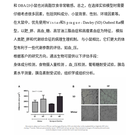
和 DBA/2J小鼠也对高脂饮食非常敏感。总之，在选择实验模型时需要
仔细考虑很多因素，包括饲料成分、小鼠背景、性别、环境因素等。
在大鼠中，优先使用W i s t a r和S p ra g u e - Dawley (SD) Outbred Rat模
型，以肥_胖、高血_糖、高甘油三酯血症和高瘦素血症为特征， 模拟
人类肥_胖和代谢综合征的病理生理机制。 与小鼠相比，它们更大的体
型有利于一些代谢参数的评估，如血_压。
根据客户的研究方向，通派生物可提供以下评估手段：
身体成分检测，食物摄入量检测 ，血_压检测，葡萄糖耐受试验，胰岛
素水平测量，胰岛素耐受试验，组织学或组织分析。