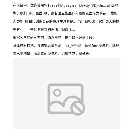
在大鼠中，优先使用W i s t a r和S p ra g u e - Dawley (SD) Outbred Rat模
型，以肥_胖、高血_糖、高甘油三酯血症和高瘦素血症为特征， 模拟
人类肥_胖和代谢综合征的病理生理机制。 与小鼠相比，它们更大的体
型有利于一些代谢参数的评估，如血_压。
根据客户的研究方向，通派生物可提供以下评估手段：
身体成分检测，食物摄入量检测 ，血_压检测，葡萄糖耐受试验，胰岛
素水平测量，胰岛素耐受试验，组织学或组织分析。