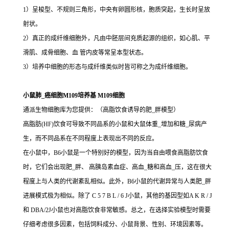
1）呈梭型、不规则三角形，中央有卵圆形核，胞质突起，生长时呈放
射状。
2）真正的成纤维细胞外，凡由中胚层间充质起源的组织，如心肌、平
滑肌、成骨细胞、血 管内皮等常呈本型状态。
3）培养中细胞的形态与成纤维类似时皆可称之为成纤维细胞。
小鼠肺_癌细胞M109培养基 M109细胞
通派生物细胞库为您提供：（高脂饮食诱导的肥_胖模型）
高脂肪(HF)饮食可导致不同品系的小鼠和大鼠体重_增加和糖_尿病产
生，而不同品系在不同程度上表现出不同的反应。
在小鼠中，B6小鼠是一个特别好的模型，因为当自由喂食高脂肪饮食
时，它们会出现肥_胖、 高胰岛素血症、高血_糖和高血_压，这在很大
程度上与人类的代谢紊乱相似。此外，B6小鼠的代谢异常与人类肥_胖
进展模式极为相似。除了 C 5 7 B L / 6 J小鼠，其他的基因型如A K R / J
和 DBA/2J小鼠也对高脂饮食非常敏感。总之，在选择实验模型时需要
仔细考虑很多因素，包括饲料成分、小鼠背景、性别、环境因素等。