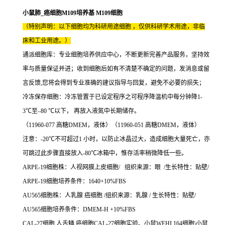
小鼠肺_癌细胞M109培养基 M109细胞
（特别声明：以下细胞均为科研用途细胞 ，仅供科研学术用途，非临
床和工业用途。）
通派细胞库：专业细胞培养供应中心，不断更新完善产品服务，坚持效
率与质量保证并进；收到细胞后如有不清楚不确定的问题，发消息或留
言反馈,您将会得到专业准确的建议指导与回复，避免不必要的损失；
冷冻保存细胞：冷冻管置于已设定程序之可程序降温机中每分钟降1-
3℃至–80 ℃以下， 再放入液氮中长期储存。
（11960-077 高糖DMEM，液体）（11960-051 高糖DMEM，液体）
注意：-20℃不可超过1 小时，以防止冰晶过大，造成细胞大量死亡，亦
可跳过此步骤直接放入-80℃冰箱中，惟存活率稍微降低一些。
ARPE-19细胞株：人视网膜上皮细胞/ 组织来源：眼 /生长特性：贴壁/
ARPE-19细胞培养条件：1640+10%FBS
AU565细胞株：人乳腺 癌细胞 /组织来源：乳腺 / 生长特性：贴壁/
AU565细胞培养条件：DMEM-H +10%FBS
CAL-27细胞 人舌鳞 癌细胞CAL-27细胞实验、小鼠WEHI 164细胞\小鼠