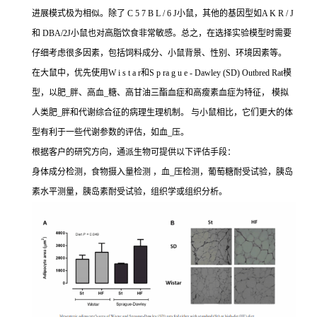
进展模式极为相似。除了 C 5 7 B L / 6 J小鼠，其他的基因型如A K R / J
和 DBA/2J小鼠也对高脂饮食非常敏感。总之，在选择实验模型时需要
仔细考虑很多因素，包括饲料成分、小鼠背景、性别、环境因素等。
在大鼠中，优先使用W i s t a r和S p ra g u e - Dawley (SD) Outbred Rat模
型，以肥_胖、高血_糖、高甘油三酯血症和高瘦素血症为特征， 模拟
人类肥_胖和代谢综合征的病理生理机制。 与小鼠相比，它们更大的体
型有利于一些代谢参数的评估，如血_压。
根据客户的研究方向，通派生物可提供以下评估手段：
身体成分检测，食物摄入量检测 ，血_压检测，葡萄糖耐受试验，胰岛
素水平测量，胰岛素耐受试验，组织学或组织分析。