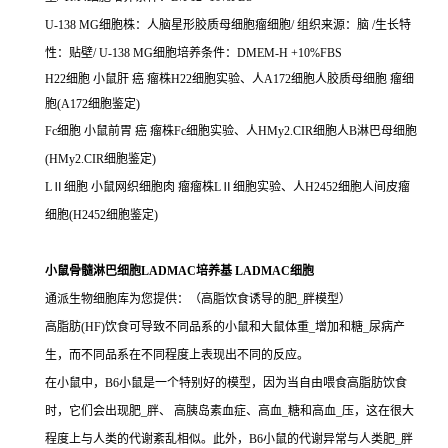
U-138 MG细胞株：人脑星形胶质母细胞瘤细胞/ 组织来源：脑 /生长特
性：贴壁/ U-138 MG细胞培养条件：DMEM-H +10%FBS
H22细胞 小鼠肝 癌 瘤株H22细胞实验、人A172细胞人胶质母细胞 瘤细
胞(A172细胞鉴定)
Fc细胞 小鼠前胃 癌 瘤株Fc细胞实验、人HMy2.CIR细胞人B淋巴母细胞
(HMy2.CIR细胞鉴定)
LⅡ细胞 小鼠网织细胞肉 瘤瘤株LⅡ细胞实验、人H2452细胞人间皮瘤
细胞(H2452细胞鉴定)
小鼠骨髓淋巴细胞LADMAC培养基 LADMAC细胞
通派生物细胞库为您提供：（高脂饮食诱导的肥_胖模型）
高脂肪(HF)饮食可导致不同品系的小鼠和大鼠体重_增加和糖_尿病产
生，而不同品系在不同程度上表现出不同的反应。
在小鼠中，B6小鼠是一个特别好的模型，因为当自由喂食高脂肪饮食
时，它们会出现肥_胖、 高胰岛素血症、高血_糖和高血_压，这在很大
程度上与人类的代谢紊乱相似。此外，B6小鼠的代谢异常与人类肥_胖