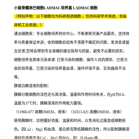
小鼠骨髓淋巴细胞LADMAC培养基 LADMAC细胞
（特别声明：以下细胞均为科研用途细胞 ，仅供科研学术用途，非临
床和工业用途。）
通派细胞库：专业细胞培养供应中心，不断更新完善产品服务，坚持效
率与质量保证并进；收到细胞后如有不清楚不确定的问题，发消息或留
言反馈,您将会得到专业准确的建议指导与回复，避免不必要的损失；
细胞培养支原体污染来源: 已受污染的细胞、操作人员的疏失、已受污
染的培养基、已受污染的培养基血清、操作环境不良、实验器具不洁
等。
胰蛋白酶溶液的配制：
胰酶分散细胞的活性还与其浓度、温度和作用时间有关，在pH为8.0、
温度为37℃时，胰酶溶液的作用能力蕞强。
（11960-077 高糖DMEM，液体）（10313-021 高糖DMEM，液体）
使用胰酶时，应把握好浓度、温度和时间，以免消化过度造成细胞损
伤。因Ca2 、Mg2 和血清、蛋白质克降低胰酶的活性，所以配制胰酶溶
液时应选用不含Ca2 、Mg2 的BSS，如：D-Hanks液。