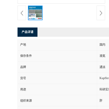
产品详请
产地
国内
保存条件
液氮
品牌
通派
Kupffer
货号
用途
科研实
组织来源
肝