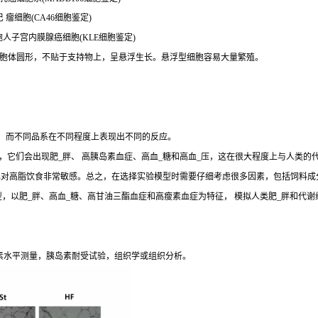
淋巴 瘤细胞(CA46细胞鉴定)
胞人子宫内膜腺癌细胞(KLE细胞鉴定)
。胞体圆形，不贴于支持物上，呈悬浮生长。悬浮型细胞容易大量繁殖。
生，而不同品系在不同程度上表现出不同的反应。
，它们会出现肥_胖、 高胰岛素血症、高血_糖和高血_压，这在很大程度上与人类的
J和 DBA/2J小鼠也对高脂饮食非常敏感。总之，在选择实验模型时需要仔细考虑很多因素，包
y (SD) Outbred Rat模型，以肥_胖、高血_糖、高甘油三酯血症和高瘦素血症为特征， 模
素水平测量，胰岛素耐受试验，组织学或组织分析。