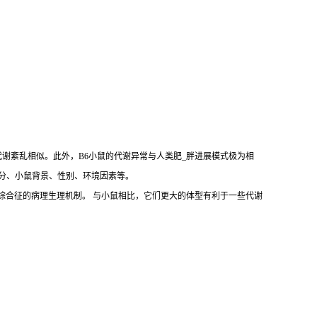
代谢紊乱相似。此外，B6小鼠的代谢异常与人类肥_胖进展模式极为相
括饲料成分、小鼠背景、性别、环境因素等。
拟人类肥_胖和代谢综合征的病理生理机制。 与小鼠相比，它们更大的体型有利于一些代谢