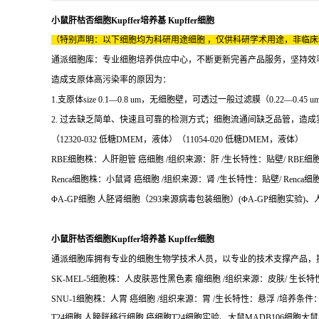
小鼠肝枯否细胞Kupffer培养基 Kupffer细胞
（特别声明：以下细胞均为科研用途细胞 ，仅供科研学术用途，非临
通派细胞库：专业细胞培养供应中心，不断更新完善产品服务，坚持效
造成支原体高污染率的原因为：
1.支原体size 0.1—0.8 um，无细胞壁，可透过一般过滤膜（0.22—
2. 过去缺乏简单、快速且可靠的检测方式；细胞流通间缺乏品管，造
（12320-032 低糖DMEM，液体）（11054-020 低糖DMEM，液体）
RBE细胞株：人肝胆管 癌细胞 /组织来源：肝 /生长特性：贴壁/ RBE细胞培
Renca细胞株：小鼠肾 癌细胞 /组织来源：肾 /生长特性：贴壁/ Renca细胞
ΦA-GP细胞 人胚肾细胞（293来源病毒包装细胞）(ΦA-GP细胞实验)、人I
小鼠肝枯否细胞Kupffer培养基 Kupffer细胞
通派细胞库拥有专业的细胞生物学技术人员，以专业的技术支撑产品，
SK-MEL-5细胞株：人皮肤恶性黑色素 瘤细胞 /组织来源：皮肤/ 生长特性：
SNU-1细胞株：人胃 癌细胞 /组织来源：胃 /生长特性：悬浮 /培养条件：16
T24细胞 人膀胱移行细胞 癌细胞T24细胞实验、大鼠MADB106细胞大鼠