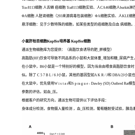
Tca-8113细胞 人舌鳞 癌细胞 Tca8113细胞实验、人CA46细胞人burkitt
ΦA细胞 人胚肾细胞（293来源病毒包装细胞）ΦA细胞实验、人KLE细
悬浮细胞：见于少数特殊的细胞，如某些类型的癌细胞及白血 病细胞
小鼠肝枯否细胞Kupffer培养基 Kupffer细胞
通派生物细胞库为您提供：（高脂饮食诱导的肥_胖模型）
高脂肪(HF)饮食可导致不同品系的小鼠和大鼠体重_增加和糖_尿病产
在小鼠中，B6小鼠是一个特别好的模型，因为当自由喂食高脂肪饮食时
似。除了 C 5 7 B L / 6 J小鼠，其他的基因型如A K R / 
在大鼠中，优先使用W i s t a r和S p ra g u e - Dawle
参数的评估，如血_压。
根据客户的研究方向，通派生物可提供以下评估手段：
身体成分检测，食物摄入量检测 ，血_压检测，葡萄糖耐受试验，胰岛