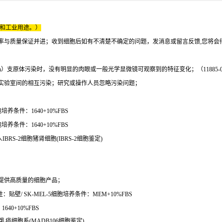
床和工业用途。）
率与质量保证并进；收到细胞后如有不清楚不确定的问题，发消息或留言反馈,您将会
0.45 um）支原体污染时，没有明显的肉眼或一般光学显微镜可观察到的特征变化；（11885-09
成实验室间的相互污染；研究或操作人员忽略污染问题；
养条件：1640+10%FBS
培养条件：1640+10%FBS
BRS-2细胞猪肾细胞(IBRS-2细胞鉴定)
提供高质量的细胞产品；
贴壁/ SK-MEL-5细胞培养条件：MEM+10%FBS
40+10%FBS
乳癌细胞系(MADB106细胞鉴定)