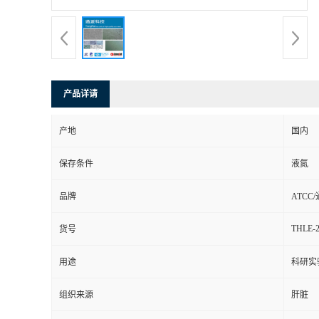
产品详请
产地
国内
保存条件
液氮
品牌
ATCC
THLE-
货号
用途
科研实
组织来源
肝脏