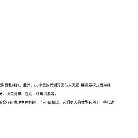
代谢紊乱相似。此外，B6小鼠的代谢异常与人类肥_胖进展模式极为相
括饲料成分、小鼠背景、性别、环境因素等。
拟人类肥_胖和代谢综合征的病理生理机制。 与小鼠相比，它们更大的体型有利于一些代谢