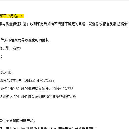
床和工业用途。）
率与质量保证并进；收到细胞后如有不清楚不确定的问题，发消息或留言反馈,您将会
则传热不佳从而导致融化时间延长；
基a-改进型，液体）
失；
交叉污染；
胞培养条件：DMEM-H +10%FBS
/ HO-8910PM细胞培养条件：1640+10%FBS
2087细胞 人非小细胞肺腺 癌细胞NCI-H2087细胞实验
提供高质量的细胞产品；