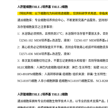
人肝脏细胞THLE-2培养基 THLE-2细胞
（特别声明：以下细胞均为科研用途细胞 ，仅供科研学术用途，非临
通派细胞库：专业细胞培养供应中心，不断更新完善产品服务，坚持效
冻存管细胞复苏之注意事项：
1：水浴锅必须预热，且预热到37℃；水浴锅中冻存管不要放太多，否
（32561-102 MEM培养基a-改进型，液体）（32561-037 MEM培养
2：离心前务必记得用架盘天平平衡，否则会导致离心机损坏和细胞丢
（32571-036 MEM培养基a-改进型，液体）
3：单次复苏细胞切勿过多，不要忘记更换吸头和吸管！否则导致细胞
HLEC细胞株：人淋巴内皮细胞/组织来源：淋巴 /生长特性：贴壁 /HLEC细
HO-8910PM细胞株：人高转移卵巢 癌细胞/ 组织来源：卵巢/ 生长特性：贴壁
NCI-H1975细胞 人非小细胞肺腺 癌细胞NCI-H1975细胞实验、NCI-H
人肝脏细胞THLE-2培养基 THLE-2细胞
通派细胞库拥有专业的细胞生物学技术人员，以专业的技术支撑产品，