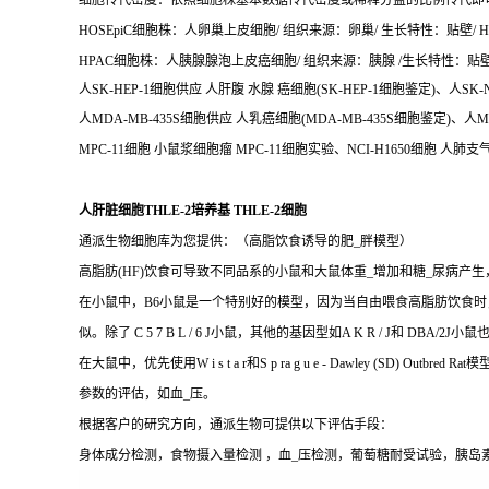
细胞传代密度：依照细胞株基本数据传代密度或稀释分盘的比例传代即
HOSEpiC细胞株：人卵巢上皮细胞/ 组织来源：卵巢/ 生长特性：贴壁/ HOS
HPAC细胞株：人胰腺腺泡上皮癌细胞/ 组织来源：胰腺 /生长特性：贴壁/ H
人SK-HEP-1细胞供应 人肝腹 水腺 癌细胞(SK-HEP-1细胞鉴定)、人SK-
人MDA-MB-435S细胞供应 人乳癌细胞(MDA-MB-435S细胞鉴定)、人
MPC-11细胞 小鼠浆细胞瘤 MPC-11细胞实验、NCI-H1650细胞 人肺支气
人肝脏细胞THLE-2培养基 THLE-2细胞
通派生物细胞库为您提供：（高脂饮食诱导的肥_胖模型）
高脂肪(HF)饮食可导致不同品系的小鼠和大鼠体重_增加和糖_尿病产
在小鼠中，B6小鼠是一个特别好的模型，因为当自由喂食高脂肪饮食时
似。除了 C 5 7 B L / 6 J小鼠，其他的基因型如A K R / 
在大鼠中，优先使用W i s t a r和S p ra g u e - Dawle
参数的评估，如血_压。
根据客户的研究方向，通派生物可提供以下评估手段：
身体成分检测，食物摄入量检测 ，血_压检测，葡萄糖耐受试验，胰岛