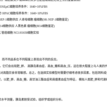
可。细胞数太少或稀释的太多也是造成细胞无法生长的重要原因。
EpiC细胞培养条件：1640+10%FBS
PAC细胞培养条件：1640+10%FBS
NEP-1细胞供应 人肾母细胞 瘤细胞(SK-NEP-1细胞鉴定)
M14细胞供应 人黑色素 瘤细胞(M14细胞鉴定)
 管癌细胞 NCI-H1650细胞实验
生，而不同品系在不同程度上表现出不同的反应。
，它们会出现肥_胖、 高胰岛素血症、高血_糖和高血_压，这在很大程度上与人类的
J和 DBA/2J小鼠也对高脂饮食非常敏感。总之，在选择实验模型时需要仔细考虑很多因素，包
y (SD) Outbred Rat模型，以肥_胖、高血_糖、高甘油三酯血症和高瘦素血症为特征， 模
素水平测量，胰岛素耐受试验，组织学或组织分析。