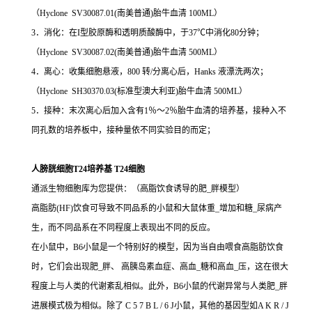
（Hyclone SV30087.01(南美普通)胎牛血清 100ML）
3．消化：在I型胶原酶和透明质酸酶中，于37℃中消化80分钟；
（Hyclone SV30087.02(南美普通)胎牛血清 500ML）
4．离心：收集细胞悬液，800 转/分离心后，Hanks 液漂洗两次；
（Hyclone SH30370.03(标准型澳大利亚)胎牛血清 500ML）
5．接种：末次离心后加入含有1％～2％胎牛血清的培养基，接种入不
同孔数的培养板中，接种量依不同实验目的而定；
人膀胱细胞T24培养基 T24细胞
通派生物细胞库为您提供：（高脂饮食诱导的肥_胖模型）
高脂肪(HF)饮食可导致不同品系的小鼠和大鼠体重_增加和糖_尿病产
生，而不同品系在不同程度上表现出不同的反应。
在小鼠中，B6小鼠是一个特别好的模型，因为当自由喂食高脂肪饮食
时，它们会出现肥_胖、 高胰岛素血症、高血_糖和高血_压，这在很大
程度上与人类的代谢紊乱相似。此外，B6小鼠的代谢异常与人类肥_胖
进展模式极为相似。除了 C 5 7 B L / 6 J小鼠，其他的基因型如A K R / J