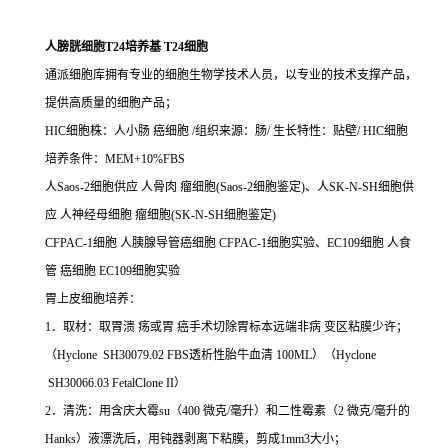
人膀胱细胞T24培养基 T24细胞
通派细胞库拥有专业的细胞生物学技术人员，以专业的技术支撑产品，
提供高质量的细胞产品；
HIC细胞株：人小肠 癌细胞 /组织来源：肠/ 生长特性：贴壁/ HIC细胞
培养条件：MEM+10%FBS
人Saos-2细胞供应 人骨肉 瘤细胞(Saos-2细胞鉴定)、人SK-N-SH细胞供
应 人神经母细胞 瘤细胞(SK-N-SH细胞鉴定)
CFPAC-1细胞 人胰腺导管癌细胞 CFPAC-1细胞实验、EC109细胞 人食
管 癌细胞 EC109细胞实验
胃上皮细胞培养：
1．取材：取胃溃 疡或胃 癌手术切除胃标本远端非病 变区粘膜少许；
（Hyclone SH30079.02 FBS透析性胎牛血清 100ML）（Hyclone
SH30066.03 FetalClone II）
2．清洗：用含庆大霉su（400 微克/毫升）和二性霉素（2 微克/毫升的
Hanks）液漂洗后，用钝器剥离下粘膜，剪成1mm3大小；