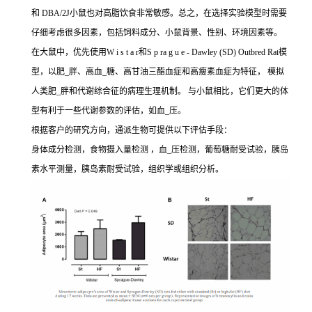
和 DBA/2J小鼠也对高脂饮食非常敏感。总之，在选择实验模型时需要
仔细考虑很多因素，包括饲料成分、小鼠背景、性别、环境因素等。
在大鼠中，优先使用W i s t a r和S p ra g u e - Dawley (SD) Outbred Rat模
型，以肥_胖、高血_糖、高甘油三酯血症和高瘦素血症为特征， 模拟
人类肥_胖和代谢综合征的病理生理机制。 与小鼠相比，它们更大的体
型有利于一些代谢参数的评估，如血_压。
根据客户的研究方向，通派生物可提供以下评估手段：
身体成分检测，食物摄入量检测 ，血_压检测，葡萄糖耐受试验，胰岛
素水平测量，胰岛素耐受试验，组织学或组织分析。