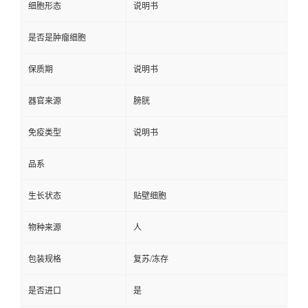
细胞形态
说明书
是否是肿瘤细胞
保质期
说明书
器官来源
膀胱
免疫类型
说明书
品系
生长状态
贴壁细胞
物种来源
人
包装规格
复苏/冻存
是否进口
是