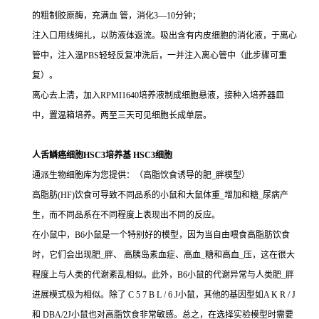
的粗制胶原酶，充满血 管，消化3—10分钟；
注入口用线绳扎，以防液体返流。吸出含有内皮细胞的消化液，于离心
管中，注入温PBS轻轻反复冲洗后，一并注入离心管中（此步骤可重
复）。
离心去上清，加入RPMI1640培养液制成细胞悬液，接种入培养器皿
中，置温箱培养。两至三天可见细胞长成单层。
人舌鳞癌细胞HSC3培养基 HSC3细胞
通派生物细胞库为您提供：（高脂饮食诱导的肥_胖模型）
高脂肪(HF)饮食可导致不同品系的小鼠和大鼠体重_增加和糖_尿病产
生，而不同品系在不同程度上表现出不同的反应。
在小鼠中，B6小鼠是一个特别好的模型，因为当自由喂食高脂肪饮食
时，它们会出现肥_胖、 高胰岛素血症、高血_糖和高血_压，这在很大
程度上与人类的代谢紊乱相似。此外，B6小鼠的代谢异常与人类肥_胖
进展模式极为相似。除了 C 5 7 B L / 6 J小鼠，其他的基因型如A K R / J
和 DBA/2J小鼠也对高脂饮食非常敏感。总之，在选择实验模型时需要