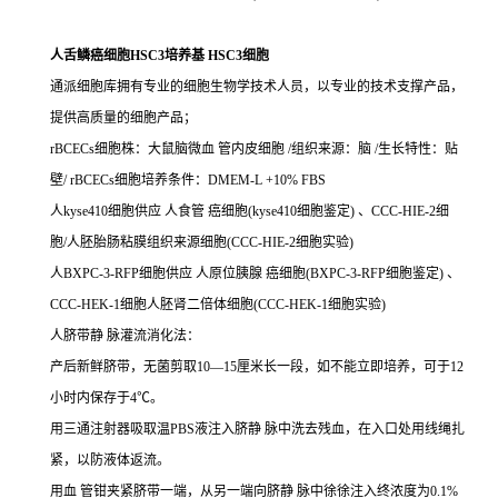
人舌鳞癌细胞HSC3培养基 HSC3细胞
通派细胞库拥有专业的细胞生物学技术人员，以专业的技术支撑产品，
提供高质量的细胞产品；
rBCECs细胞株：大鼠脑微血 管内皮细胞 /组织来源：脑 /生长特性：贴
壁/ rBCECs细胞培养条件：DMEM-L +10% FBS
人kyse410细胞供应 人食管 癌细胞(kyse410细胞鉴定) 、CCC-HIE-2细
胞/人胚胎肠粘膜组织来源细胞(CCC-HIE-2细胞实验)
人BXPC-3-RFP细胞供应 人原位胰腺 癌细胞(BXPC-3-RFP细胞鉴定) 、
CCC-HEK-1细胞人胚肾二倍体细胞(CCC-HEK-1细胞实验)
人脐带静 脉灌流消化法：
产后新鲜脐带，无菌剪取10—15厘米长一段，如不能立即培养，可于12
小时内保存于4℃。
用三通注射器吸取温PBS液注入脐静 脉中洗去残血，在入口处用线绳扎
紧，以防液体返流。
用血 管钳夹紧脐带一端，从另一端向脐静 脉中徐徐注入终浓度为0.1%