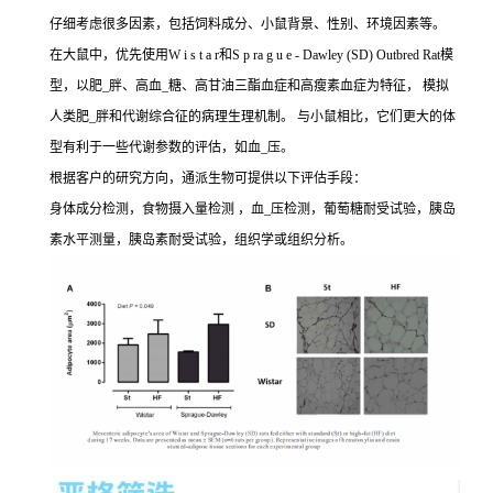
仔细考虑很多因素，包括饲料成分、小鼠背景、性别、环境因素等。
在大鼠中，优先使用W i s t a r和S p ra g u e - Dawley (SD) Outbred Rat模
型，以肥_胖、高血_糖、高甘油三酯血症和高瘦素血症为特征， 模拟
人类肥_胖和代谢综合征的病理生理机制。 与小鼠相比，它们更大的体
型有利于一些代谢参数的评估，如血_压。
根据客户的研究方向，通派生物可提供以下评估手段：
身体成分检测，食物摄入量检测 ，血_压检测，葡萄糖耐受试验，胰岛
素水平测量，胰岛素耐受试验，组织学或组织分析。