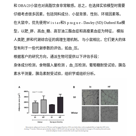
和 DBA/2J小鼠也对高脂饮食非常敏感。总之，在选择实验模型时需要
仔细考虑很多因素，包括饲料成分、小鼠背景、性别、环境因素等。
在大鼠中，优先使用W i s t a r和S p ra g u e - Dawley (SD) Outbred Rat模
型，以肥_胖、高血_糖、高甘油三酯血症和高瘦素血症为特征， 模拟
人类肥_胖和代谢综合征的病理生理机制。 与小鼠相比，它们更大的体
型有利于一些代谢参数的评估，如血_压。
根据客户的研究方向，通派生物可提供以下评估手段：
身体成分检测，食物摄入量检测 ，血_压检测，葡萄糖耐受试验，胰岛
素水平测量，胰岛素耐受试验，组织学或组织分析。