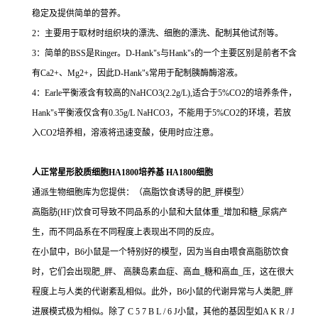
稳定及提供简单的营养。
2：主要用于取材时组织块的漂洗、细胞的漂洗、配制其他试剂等。
3：简单的BSS是Ringer。D-Hank"s与Hank"s的一个主要区别是前者不含
有Ca2+、Mg2+，因此D-Hank"s常用于配制胰酶酶溶液。
4：Earle平衡液含有较高的NaHCO3(2.2g/L),适合于5%CO2的培养条件，
Hank"s平衡液仅含有0.35g/L NaHCO3，不能用于5%CO2的环境，若放
入CO2培养相，溶液将迅速变酸，使用时应注意。
人正常星形胶质细胞HA1800培养基 HA1800细胞
通派生物细胞库为您提供：（高脂饮食诱导的肥_胖模型）
高脂肪(HF)饮食可导致不同品系的小鼠和大鼠体重_增加和糖_尿病产
生，而不同品系在不同程度上表现出不同的反应。
在小鼠中，B6小鼠是一个特别好的模型，因为当自由喂食高脂肪饮食
时，它们会出现肥_胖、 高胰岛素血症、高血_糖和高血_压，这在很大
程度上与人类的代谢紊乱相似。此外，B6小鼠的代谢异常与人类肥_胖
进展模式极为相似。除了 C 5 7 B L / 6 J小鼠，其他的基因型如A K R / J