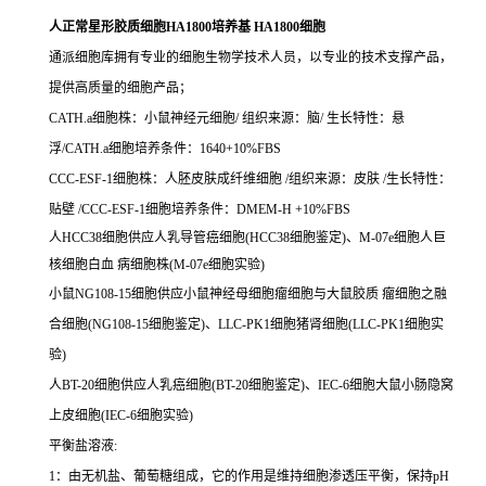
人正常星形胶质细胞HA1800培养基 HA1800细胞
通派细胞库拥有专业的细胞生物学技术人员，以专业的技术支撑产品，
提供高质量的细胞产品；
CATH.a细胞株：小鼠神经元细胞/ 组织来源：脑/ 生长特性：悬
浮/CATH.a细胞培养条件：1640+10%FBS
CCC-ESF-1细胞株：人胚皮肤成纤维细胞 /组织来源：皮肤 /生长特性：
贴壁 /CCC-ESF-1细胞培养条件：DMEM-H +10%FBS
人HCC38细胞供应人乳导管癌细胞(HCC38细胞鉴定)、M-07e细胞人巨
核细胞白血 病细胞株(M-07e细胞实验)
小鼠NG108-15细胞供应小鼠神经母细胞瘤细胞与大鼠胶质 瘤细胞之融
合细胞(NG108-15细胞鉴定)、LLC-PK1细胞猪肾细胞(LLC-PK1细胞实
验)
人BT-20细胞供应人乳癌细胞(BT-20细胞鉴定)、IEC-6细胞大鼠小肠隐窝
上皮细胞(IEC-6细胞实验)
平衡盐溶液:
1：由无机盐、葡萄糖组成，它的作用是维持细胞渗透压平衡，保持pH