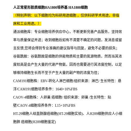
人正常星形胶质细胞HA1800培养基 HA1800细胞
（特别声明：以下细胞均为科研用途细胞 ，仅供科研学术用途，非临
床和工业用途。）
通派细胞库：专业细胞培养供应中心，不断更新完善产品服务，坚持效
率与质量保证并进；收到细胞后如有不清楚不确定的问题，发消息或留
言反馈,您将会得到专业准确的建议指导与回复，避免不必要的损失；
谷氨酰胺：谷氨酰胺是细胞的供能物质和主要的氮源物质，然而当其浓
度较高是会产生大量的代谢产物氨，因而也需要进行其浓度控制，以足
够维持细胞生长而不至于产生大量的副产物的浓度为佳；
CAM191细胞株：EBV-转化人淋巴细胞/组织来源：淋巴/ 生长特性：悬
浮/CAM191细胞培养条件：1640+10%FBS
CAOV-4细胞株：人卵巢 癌细胞/ 组织来源：卵巢 /生长特性：贴
壁/CAOV-4细胞培养条件：L15+10%FBS
HT-29细胞人结直肠腺癌细胞(HT-29细胞实验)、人H209细胞供应人小细
胞肺 癌细胞(H209细胞鉴定)