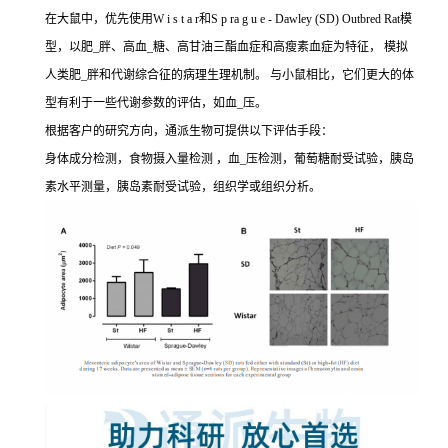
在大鼠中，优先使用W i s t a r和S p ra g u e - Dawley (SD) Outbred Rat模
型，以肥_胖、高血_糖、高甘油三酯血症和高瘦素血症为特征， 模拟
人类肥_胖和代谢综合征的病理生理机制。 与小鼠相比，它们更大的体
型有利于一些代谢参数的评估，如血_压。
根据客户的研究方向，通派生物可提供以下评估手段：
身体成分检测，食物摄入量检测 ，血_压检测，葡萄糖耐受试验，胰岛
素水平测量，胰岛素耐受试验，组织学或组织分析。