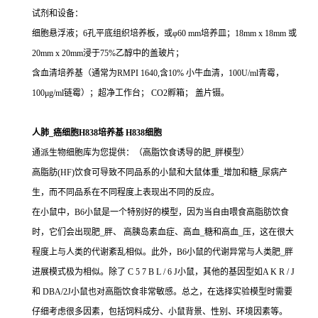
试剂和设备：
细胞悬浮液；6孔平底组织培养板，或φ60 mm培养皿；18mm x 18mm 或
20mm x 20mm浸于75%乙醇中的盖玻片；
含血清培养基（通常为RMPI 1640,含10% 小牛血清，100U/ml青霉，
100μg/ml链霉）；超净工作台； CO2孵箱； 盖片镊。
人肺_癌细胞H838培养基 H838细胞
通派生物细胞库为您提供：（高脂饮食诱导的肥_胖模型）
高脂肪(HF)饮食可导致不同品系的小鼠和大鼠体重_增加和糖_尿病产
生，而不同品系在不同程度上表现出不同的反应。
在小鼠中，B6小鼠是一个特别好的模型，因为当自由喂食高脂肪饮食
时，它们会出现肥_胖、 高胰岛素血症、高血_糖和高血_压，这在很大
程度上与人类的代谢紊乱相似。此外，B6小鼠的代谢异常与人类肥_胖
进展模式极为相似。除了 C 5 7 B L / 6 J小鼠，其他的基因型如A K R / J
和 DBA/2J小鼠也对高脂饮食非常敏感。总之，在选择实验模型时需要
仔细考虑很多因素，包括饲料成分、小鼠背景、性别、环境因素等。