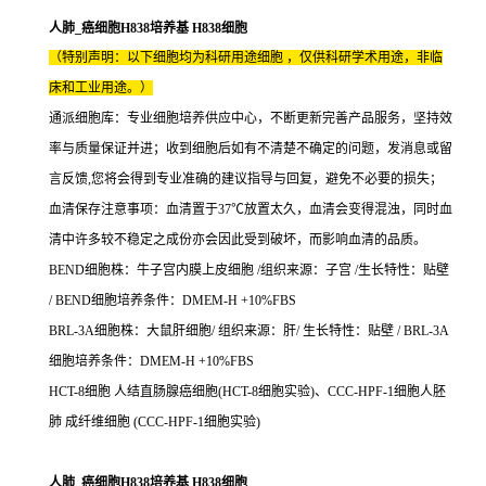
人肺_癌细胞H838培养基 H838细胞
（特别声明：以下细胞均为科研用途细胞 ，仅供科研学术用途，非临
床和工业用途。）
通派细胞库：专业细胞培养供应中心，不断更新完善产品服务，坚持效
率与质量保证并进；收到细胞后如有不清楚不确定的问题，发消息或留
言反馈,您将会得到专业准确的建议指导与回复，避免不必要的损失；
血清保存注意事项：血清置于37℃放置太久，血清会变得混浊，同时血
清中许多较不稳定之成份亦会因此受到破坏，而影响血清的品质。
BEND细胞株：牛子宫内膜上皮细胞 /组织来源：子宫 /生长特性：贴壁
/ BEND细胞培养条件：DMEM-H +10%FBS
BRL-3A细胞株：大鼠肝细胞/ 组织来源：肝/ 生长特性：贴壁 / BRL-3A
细胞培养条件：DMEM-H +10%FBS
HCT-8细胞 人结直肠腺癌细胞(HCT-8细胞实验)、CCC-HPF-1细胞人胚
肺 成纤维细胞 (CCC-HPF-1细胞实验)
人肺_癌细胞H838培养基 H838细胞