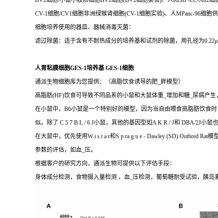
BV2细胞/小鼠小胶质细胞BV2细胞(BV2细胞实验)、人RERF-LC-Ad2细
CV-1细胞/CV1细胞非洲绿猴肾细胞(CV-1细胞实验)、人MPanc-96细胞供
细胞培养使用的器皿、器械消毒灭菌：
滤过除菌：适于含有不耐热成分的培养基和试剂的除菌，用孔径为0.2
人胃粘膜细胞GES-1培养基 GES-1细胞
通派生物细胞库为您提供：（高脂饮食诱导的肥_胖模型）
高脂肪(HF)饮食可导致不同品系的小鼠和大鼠体重_增加和糖_尿病产
在小鼠中，B6小鼠是一个特别好的模型，因为当自由喂食高脂肪饮食时
似。除了 C 5 7 B L / 6 J小鼠，其他的基因型如A K R / 
在大鼠中，优先使用W i s t a r和S p ra g u e - Dawle
参数的评估，如血_压。
根据客户的研究方向，通派生物可提供以下评估手段：
身体成分检测，食物摄入量检测 ，血_压检测，葡萄糖耐受试验，胰岛