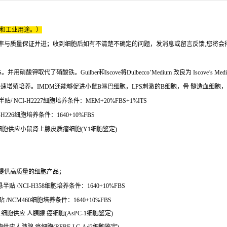
床和工业用途。）
率与质量保证并进；收到细胞后如有不清楚不确定的问题，发消息或留言反馈,您将会
代了硝酸铁。Guilber和Iscove将Dulbecco’Medium 改良为 Iscove’s
速增殖培养。IMDM还能够促进小鼠B淋巴细胞，LPS刺激的B细胞，骨 髓造血细胞，
 NCI-H2227细胞培养条件：MEM+20%FBS+1%ITS
H226细胞培养条件：1640+10%FBS
鼠Y1细胞供应小鼠肾上腺皮质瘤细胞(Y1细胞鉴定)
提供高质量的细胞产品；
 /NCI-H358细胞培养条件：1640+10%FBS
NCM460细胞培养条件：1640+10%FBS
-1细胞供应 人胰腺 癌细胞(AsPC-1细胞鉴定)