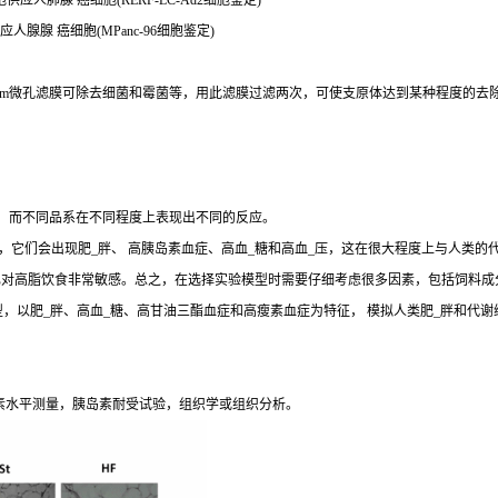
胞供应人肺腺 癌细胞(RERF-LC-Ad2细胞鉴定)
应人腺腺 癌细胞(MPanc-96细胞鉴定)
2μm微孔滤膜可除去细菌和霉菌等，用此滤膜过滤两次，可使支原体达到某种程度的去
生，而不同品系在不同程度上表现出不同的反应。
，它们会出现肥_胖、 高胰岛素血症、高血_糖和高血_压，这在很大程度上与人类的
J和 DBA/2J小鼠也对高脂饮食非常敏感。总之，在选择实验模型时需要仔细考虑很多因素，包
y (SD) Outbred Rat模型，以肥_胖、高血_糖、高甘油三酯血症和高瘦素血症为特征， 模
素水平测量，胰岛素耐受试验，组织学或组织分析。