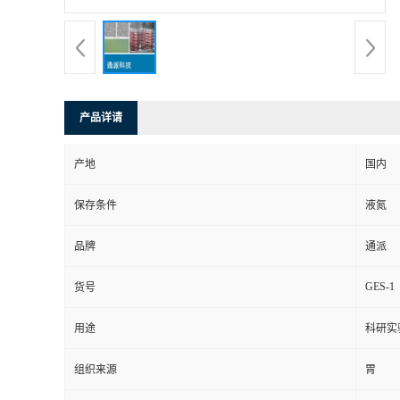
产品详请
产地
国内
保存条件
液氮
品牌
通派
GES-1
货号
用途
科研实
组织来源
胃