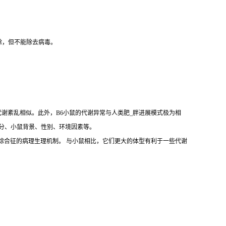
除，但不能除去病毒。
代谢紊乱相似。此外，B6小鼠的代谢异常与人类肥_胖进展模式极为相
括饲料成分、小鼠背景、性别、环境因素等。
拟人类肥_胖和代谢综合征的病理生理机制。 与小鼠相比，它们更大的体型有利于一些代谢