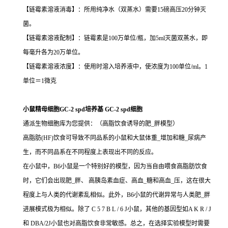
【链霉素溶液消毒】：所用纯净水（双蒸水）需要15磅高压20分钟灭
菌。
【链霉素溶液配制】：链霉素是100万单位/瓶，加5ml灭菌双蒸水，即
每毫升各为20万单位。
【链霉素溶液浓度】：使用时溶入培养液中，使浓度为100单位/ml。1
单位＝1微克
小鼠精母细胞GC-2 spd培养基 GC-2 spd细胞
通派生物细胞库为您提供：（高脂饮食诱导的肥_胖模型）
高脂肪(HF)饮食可导致不同品系的小鼠和大鼠体重_增加和糖_尿病产
生，而不同品系在不同程度上表现出不同的反应。
在小鼠中，B6小鼠是一个特别好的模型，因为当自由喂食高脂肪饮食
时，它们会出现肥_胖、 高胰岛素血症、高血_糖和高血_压，这在很大
程度上与人类的代谢紊乱相似。此外，B6小鼠的代谢异常与人类肥_胖
进展模式极为相似。除了 C 5 7 B L / 6 J小鼠，其他的基因型如A K R / J
和 DBA/2J小鼠也对高脂饮食非常敏感。总之，在选择实验模型时需要