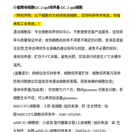
小鼠精母细胞GC-2 spd培养基 GC-2 spd细胞
（特别声明：以下细胞均为科研用途细胞 ，仅供科研学术用途，非临
床和工业用途。）
通派细胞库：专业细胞培养供应中心，不断更新完善产品服务，坚持效
率与质量保证并进；收到细胞后如有不清楚不确定的问题，发消息或留
言反馈,您将会得到专业准确的建议指导与回复，避免不必要的损失；
液体培养基：贮存于4℃冰箱，避免光照，实验进行前放在37℃水槽中
温热。
(温馨提示：网络信息仅供参考，细胞培养基贮存、细胞培养基污染预
防等问题建议您直接咨询通派细胞库客服，获取准确的细胞信息)
液体培养基(加血清) ：存放期为六个月，期间glutamine 可能会分解，若
细胞生长不佳，可以再添加适量glutamine。
MHCC97L细胞株：人肝 癌细胞 /组织来源：肝 /生长特性：贴
壁/MHCC97L细胞培养条件：1640+10%FBS
mIMCD-3细胞株：小鼠肾 脏内髓集合管3上皮细胞 / 组织来源：肾 /生
长特性：贴壁/mIMCD-3细胞培养条件：DMEM-H +10%FBS