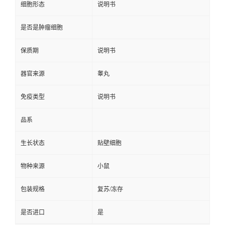
细胞形态
说明书
是否是肿瘤细胞
保质期
说明书
器官来源
睾丸
免疫类型
说明书
品系
生长状态
贴壁细胞
物种来源
小鼠
包装规格
复苏/冻存
是否进口
是