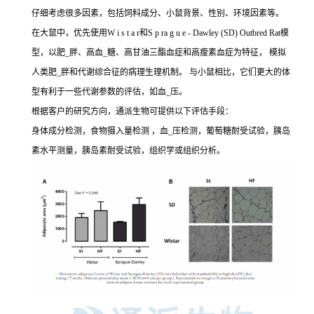
仔细考虑很多因素，包括饲料成分、小鼠背景、性别、环境因素等。
在大鼠中，优先使用W i s t a r和S p ra g u e - Dawley (SD) Outbred Rat模
型，以肥_胖、高血_糖、高甘油三酯血症和高瘦素血症为特征， 模拟
人类肥_胖和代谢综合征的病理生理机制。 与小鼠相比，它们更大的体
型有利于一些代谢参数的评估，如血_压。
根据客户的研究方向，通派生物可提供以下评估手段：
身体成分检测，食物摄入量检测 ，血_压检测，葡萄糖耐受试验，胰岛
素水平测量，胰岛素耐受试验，组织学或组织分析。