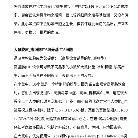
将血清放在37℃中培养此“微生物“，但在37℃环境下，又会使沉淀物增
多，更会误认为微生物之增殖，但以培养细菌之培养基检测，又没有污
染。此小黑点应不会影响细胞之生长，但若怀疑此血清的品质，应立即
停用，更换另一批号的血清。
大鼠胶质_瘤细胞F98培养基 F98细胞
通派生物细胞库为您提供：（高脂饮食诱导的肥_胖模型）
高脂肪(HF)饮食可导致不同品系的小鼠和大鼠体重_增加和糖_尿病产
生，而不同品系在不同程度上表现出不同的反应。
在小鼠中，B6小鼠是一个特别好的模型，因为当自由喂食高脂肪饮食
时，它们会出现肥_胖、 高胰岛素血症、高血_糖和高血_压，这在很大
程度上与人类的代谢紊乱相似。此外，B6小鼠的代谢异常与人类肥_胖
进展模式极为相似。除了 C 5 7 B L / 6 J小鼠，其他的基因型如A K R / J
和 DBA/2J小鼠也对高脂饮食非常敏感。总之，在选择实验模型时需要
仔细考虑很多因素，包括饲料成分、小鼠背景、性别、环境因素等。
在大鼠中，优先使用W i s t a r和S p ra g u e - Dawley (SD) Outbred Rat模