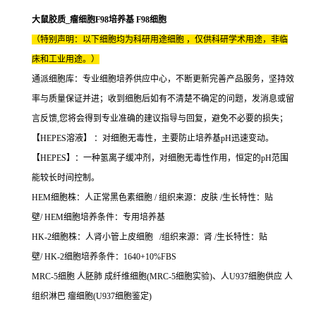
大鼠胶质_瘤细胞F98培养基 F98细胞
（特别声明：以下细胞均为科研用途细胞 ，仅供科研学术用途，非临
床和工业用途。）
通派细胞库：专业细胞培养供应中心，不断更新完善产品服务，坚持效
率与质量保证并进；收到细胞后如有不清楚不确定的问题，发消息或留
言反馈,您将会得到专业准确的建议指导与回复，避免不必要的损失；
【HEPES溶液】 ：对细胞无毒性，主要防止培养基pH迅速变动。
【HEPES】：一种氢离子缓冲剂，对细胞无毒性作用，恒定的pH范围
能较长时间控制。
HEM细胞株：人正常黑色素细胞 / 组织来源：皮肤 /生长特性：贴
壁/ HEM细胞培养条件：专用培养基
HK-2细胞株：人肾小管上皮细胞 /组织来源：肾 /生长特性：贴
壁/ HK-2细胞培养条件：1640+10%FBS
MRC-5细胞 人胚肺 成纤维细胞(MRC-5细胞实验)、人U937细胞供应 人
组织淋巴 瘤细胞(U937细胞鉴定)