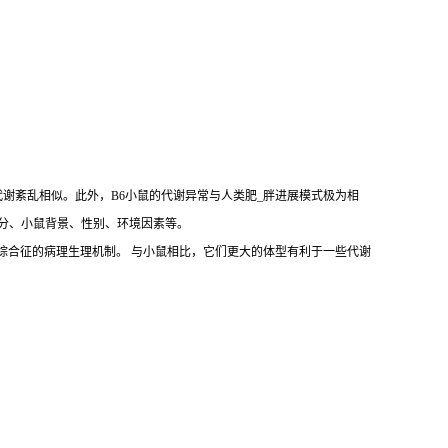
代谢紊乱相似。此外，B6小鼠的代谢异常与人类肥_胖进展模式极为相
括饲料成分、小鼠背景、性别、环境因素等。
拟人类肥_胖和代谢综合征的病理生理机制。 与小鼠相比，它们更大的体型有利于一些代谢