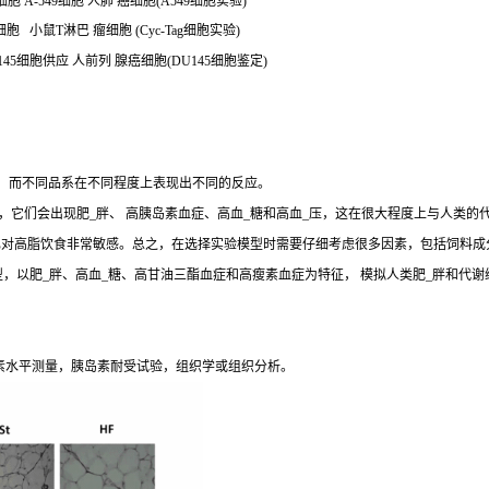
 A-549细胞 人肺 癌细胞(A549细胞实验)
)细胞 小鼠T淋巴 瘤细胞 (Cyc-Tag细胞实验)
145细胞供应 人前列 腺癌细胞(DU145细胞鉴定)
生，而不同品系在不同程度上表现出不同的反应。
，它们会出现肥_胖、 高胰岛素血症、高血_糖和高血_压，这在很大程度上与人类的
J和 DBA/2J小鼠也对高脂饮食非常敏感。总之，在选择实验模型时需要仔细考虑很多因素，包
y (SD) Outbred Rat模型，以肥_胖、高血_糖、高甘油三酯血症和高瘦素血症为特征， 模
素水平测量，胰岛素耐受试验，组织学或组织分析。