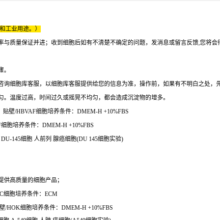
床和工业用途。）
率与质量保证并进；收到细胞后如有不清楚不确定的问题，发消息或留言反馈,您将会
骤。
咨询细胞库客服，以细胞库客服提供给您的信息为准，操作前，如果有不明白之处，
均匀。温度过高，时间过久或摇晃不均匀，都会造成沉淀物的增多。
壁/HBVAF细胞培养条件：DMEM-H +10%FBS
胞培养条件：DMEM-H +10%FBS
 DU-145细胞 人前列 腺癌细胞(DU 145细胞实验)
提供高质量的细胞产品；
EC细胞培养条件：ECM
HOK细胞培养条件：DMEM-H +10%FBS