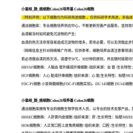
小鼠结_肠_癌细胞Colon26培养基 Colon26细胞
（特别声明：以下细胞均为科研用途细胞 ，仅供科研学术用途，非临
通派细胞库：专业细胞培养供应中心，不断更新完善产品服务，坚持效
血清解冻时如何避免沉淀物的产生：
血清的热灭活非常容易造成沉淀物的增多，若非必要，可以无须做此步
（网络信息主针对网络推广作用，仅供参考，细胞培养血清注意事项请
若必须做血清的热灭活，请遵守56℃，30分钟的原则，并且随时摇晃
HBVAF细胞株：人脑血 管外膜成纤维细胞 /组织来源：血 管 /生长特性：贴
HCF细胞株：人心 脏成纤维细胞/ 组织来源：心 脏/生长特性：贴壁/HCF细
FDC-P1细胞 小鼠骨髓细胞(FDC-P1细胞实验)、DU 145细胞 DU145细胞
小鼠结_肠_癌细胞Colon26培养基 Colon26细胞
通派细胞库拥有专业的细胞生物学技术人员，以专业的技术支撑产品，
HHSEC细胞株：人肝窦内皮细胞 /组织来源：肝 /生长特性：贴壁/HHS
HOK细胞株：人正常口腔上皮角质细胞/ 组织来源：口腔 /生长特性：贴壁/