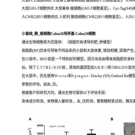
大鼠PC12细胞供应 大鼠肾上腺嗜铬细胞 瘤细胞(PC12细胞鉴定)、A549细胞
大鼠GH3-T细胞供应 大鼠垂体 瘤细胞(GH3-T细胞鉴定) 、Cyc-Tag(S49
人CWR22RV1细胞供应 人前列 腺癌细胞(CWR22RV1细胞鉴定) 、人DU
小鼠结_肠_癌细胞Colon26培养基 Colon26细胞
通派生物细胞库为您提供：（高脂饮食诱导的肥_胖模型）
高脂肪(HF)饮食可导致不同品系的小鼠和大鼠体重_增加和糖_尿病产
在小鼠中，B6小鼠是一个特别好的模型，因为当自由喂食高脂肪饮食时
似。除了 C 5 7 B L / 6 J小鼠，其他的基因型如A K R / 
在大鼠中，优先使用W i s t a r和S p ra g u e - Dawle
参数的评估，如血_压。
根据客户的研究方向，通派生物可提供以下评估手段：
身体成分检测，食物摄入量检测 ，血_压检测，葡萄糖耐受试验，胰岛