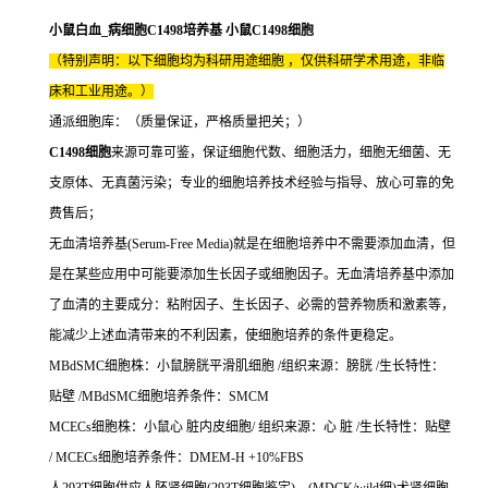
小鼠白血_病细胞C1498培养基 小鼠C1498细胞
（特别声明：以下细胞均为科研用途细胞 ，仅供科研学术用途，非临
床和工业用途。）
通派细胞库：（质量保证，严格质量把关；）
C1498细胞
来源可靠可鉴，保证细胞代数、细胞活力，细胞无细菌、无
支原体、无真菌污染；专业的细胞培养技术经验与指导、放心可靠的免
费售后；
无血清培养基(Serum-Free Media)就是在细胞培养中不需要添加血清，但
是在某些应用中可能要添加生长因子或细胞因子。无血清培养基中添加
了血清的主要成分：粘附因子、生长因子、必需的营养物质和激素等，
能减少上述血清带来的不利因素，使细胞培养的条件更稳定。
MBdSMC细胞株：小鼠膀胱平滑肌细胞 /组织来源：膀胱 /生长特性：
贴壁 /MBdSMC细胞培养条件：SMCM
MCECs细胞株：小鼠心 脏内皮细胞/ 组织来源：心 脏 /生长特性：贴壁
/ MCECs细胞培养条件：DMEM-H +10%FBS