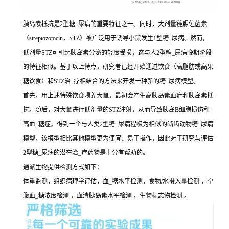
胰岛素抵抗是2型糖_尿病的重要特征之一。同时，大剂量链脲佐菌素
（streptozotocin，STZ）被广泛用于诱导小鼠发生1型糖_尿病。然而，
低剂量STZ可引起胰岛素分泌的轻度受损，这与人2型糖_尿病晚期阶段
的特征相似。基于以上特点，研究者已经开始通过饮食（高脂肪或高果
糖饮食）和STZ治_疗相结合的方法来开发一种新的糖_尿病模型。
首先，用上述特殊饮食喂养大鼠，最初会产生高胰岛素血症和胰岛素抵
抗。随后，对大鼠进行低剂量的STZ注射，从而导致胰岛B细胞损伤和
高血_糖症。得到一个与人类2型糖_尿病程极为相似的啮齿动物糖_尿病
模型，该模型相比其他模型更为便宜、易于操作，因此对于研究与评估
2型糖_尿病的潜在治_疗药物是十分有帮助的。
通派生物提供检测方式如下：
体重监测，组织病理学评估，血_糖水平检测，食物/水摄入量检测 ，空
腹血_糖浓度检测 ，血清胰岛素水平检测 ，生物标志物检测 。