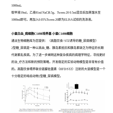
1000ml。
取甲液19ml，乙液81ml NaCl8.5g、Tween-20 0.5ml混合后加蒸馏水至
1000ml即可。再加入0.05%Tween-20即为ELISA试验的洗涤液。
小鼠白血_病细胞C1498培养基 小鼠C1498细胞
通派生物细胞库为您提供：（高脂饮食/ STZ诱导的糖_尿病模型）
2型糖_尿病是一种以高血_糖、胰岛素抵抗和胰岛素缺乏为特征的长期
代谢紊乱疾病。为了进一步阐明这种复杂疾病的病理学特征，寻找更好
的治_疗方法和新的预防策略，开发稳定的实验动物模型是非常有价值
的。高脂饮食喂养联合链脲佐菌素（HFD/STZ）注射的大鼠模型是一个
十分稳定的啮齿动物2型糖_尿病模型。