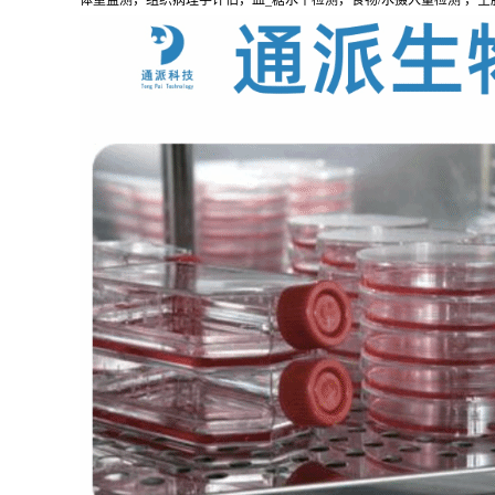
体重监测，组织病理学评估，血_糖水平检测，食物/水摄入量检测 ，空