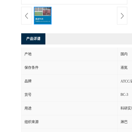
产品详请
产地
国内
保存条件
液氮
品牌
ATCC
BC-3
货号
用途
科研实
组织来源
淋巴