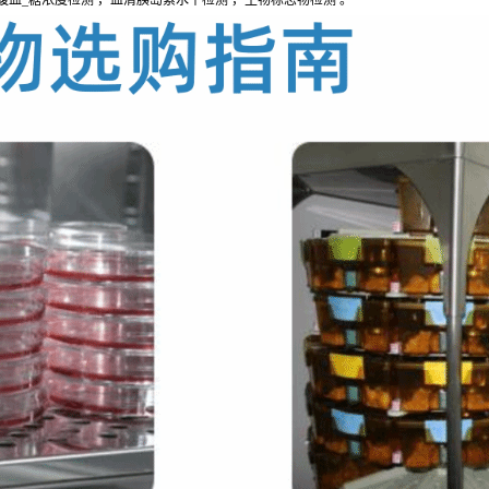
腹血_糖浓度检测 ，血清胰岛素水平检测 ，生物标志物检测 。