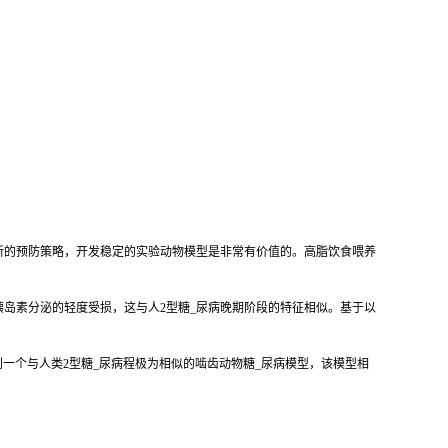
新的预防策略，开发稳定的实验动物模型是非常有价值的。高脂饮食喂养
可引起胰岛素分泌的轻度受损，这与人2型糖_尿病晚期阶段的特征相似。基于以
一个与人类2型糖_尿病程极为相似的啮齿动物糖_尿病模型，该模型相