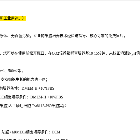
床和工业用途。）
原体、无真菌污染；专业的细胞培养技术经验与指导、放心可靠的免费售后；
您可以在使用前松开瓶口，在CO2培养箱孵育培养基10-15分钟，来校正溶液的pH
l、500ml等；
清支持细胞生长的能力也不同；
培养条件：DMEM-H +10%FBS
C细胞培养条件：DMEM-H +10%FBS
细胞)人舌鳞癌细胞 Tca8113-P60细胞实验
贴壁 / hRMECs细胞培养条件：ECM