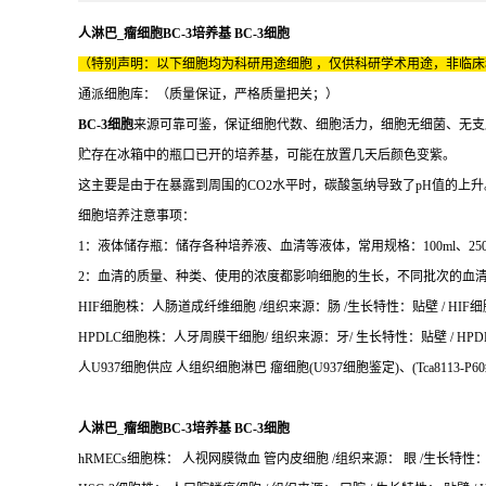
人淋巴_瘤细胞BC-3培养基 BC-3细胞
（特别声明：以下细胞均为科研用途细胞 ，仅供科研学术用途，非临
通派细胞库：（质量保证，严格质量把关；）
BC-3细胞
来源可靠可鉴，保证细胞代数、细胞活力，细胞无细菌、无支
贮存在冰箱中的瓶口已开的培养基，可能在放置几天后颜色变紫。
这主要是由于在暴露到周围的CO2水平时，碳酸氢纳导致了pH值的上升。
细胞培养注意事项：
1：液体储存瓶：储存各种培养液、血清等液体，常用规格：100ml、250m
2：血清的质量、种类、使用的浓度都影响细胞的生长，不同批次的血
HIF细胞株：人肠道成纤维细胞 /组织来源：肠 /生长特性：贴壁 / HIF细胞
HPDLC细胞株：人牙周膜干细胞/ 组织来源：牙/ 生长特性：贴壁 / HPDL
人U937细胞供应 人组织细胞淋巴 瘤细胞(U937细胞鉴定)、(Tca8113-P60
人淋巴_瘤细胞BC-3培养基 BC-3细胞
hRMECs细胞株： 人视网膜微血 管内皮细胞 /组织来源： 眼 /生长特性： 