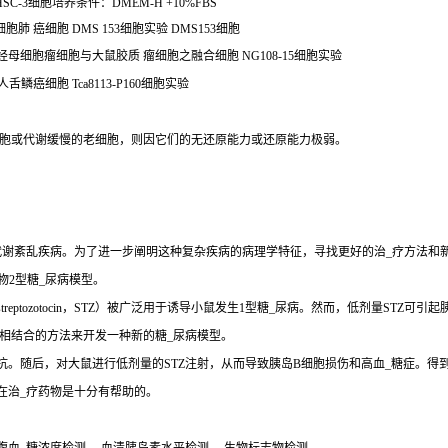
SC-3细胞培养条件：DMEM-H +10%FBS
胞肺 癌细胞 DMS 153细胞实验 DMS153细胞
小鼠神经母细胞瘤细胞与大鼠胶质 瘤细胞之融合细胞 NG108-15细胞实验
人舌鳞癌细胞 Tca8113-P160细胞实验
细胞或代谢缓慢的老细胞，则因它们的无还原能力或还原能力极弱。
期代谢紊乱疾病。为了进一步阐明这种复杂疾病的病理学特征，寻找更好的治_疗方法和
物2型糖_尿病模型。
eptozotocin，STZ）被广泛用于诱导小鼠发生1型糖_尿病。然而，低剂量STZ
疗相结合的方法来开发一种新的糖_尿病模型。
。随后，对大鼠进行低剂量的STZ注射，从而导致胰岛B细胞损伤和高血_糖症。得到
在治_疗药物是十分有帮助的。