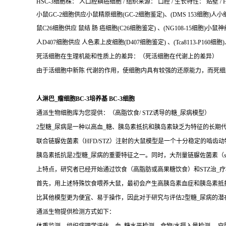
HSC-3细胞株： 人口腔鳞癌细胞 / 组织来源： 口腔 / 生长特性： 贴壁 / H
小鼠GC-2细胞供应小鼠精原细胞(GC-2细胞鉴定)、(DMS 153细胞)人小细
鼠C26细胞供应 鼠结 肠 癌细胞(C26细胞鉴定) 、(NG108-15细胞)
人D407细胞供应 人色素上皮细胞(D407细胞鉴定) 、(Tca8113-P160细胞)
死活细胞在生理机能和性质上的差异：（死活细胞在代谢上的差异）
由于活细胞中新陈 代谢的作用，使细胞内具有较强的还原能力，而死
人淋巴_瘤细胞BC-3培养基 BC-3细胞
通派生物细胞库为您提供：（高脂饮食/ STZ诱导的糖_尿病模型）
2型糖_尿病是一种以高血_糖、胰岛素抵抗和胰岛素缺乏为特征的长
联合链脲佐菌素（HFD/STZ）注射的大鼠模型是一个十分稳定的啮齿动
胰岛素抵抗是2型糖_尿病的重要特征之一。同时，大剂量链脲佐菌素（str
上特点，研究者已经开始通过饮食（高脂肪或高果糖饮食）和STZ治_
首先，用上述特殊饮食喂养大鼠，最初会产生高胰岛素血症和胰岛素抵抗
比其他模型更为便宜、易于操作，因此对于研究与评估2型糖_尿病的潜
通派生物提供检测方式如下：