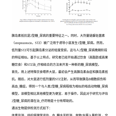
胰岛素抵抗是2型糖_尿病的重要特征之一。同时，大剂量链脲佐菌素
（streptozotocin，STZ）被广泛用于诱导小鼠发生1型糖_尿病。然而，
低剂量STZ可引起胰岛素分泌的轻度受损，这与人2型糖_尿病晚期阶段
的特征相似。基于以上特点，研究者已经开始通过饮食（高脂肪或高果
糖饮食）和STZ治_疗相结合的方法来开发一种新的糖_尿病模型。
首先，用上述特殊饮食喂养大鼠，最初会产生高胰岛素血症和胰岛素抵
抗。随后，对大鼠进行低剂量的STZ注射，从而导致胰岛B细胞损伤和
高血_糖症。得到一个与人类2型糖_尿病程极为相似的啮齿动物糖_尿病
模型，该模型相比其他模型更为便宜、易于操作，因此对于研究与评估
2型糖_尿病的潜在治_疗药物是十分有帮助的。
通派生物提供检测方式如下：
体重监测，组织病理学评估，血_糖水平检测，食物/水摄入量检测 ，空