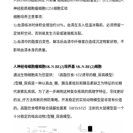
人HO-8910细胞供应 人卵巢 癌细胞(HO-8910细胞鉴定) 、(U251细胞)人
神经胶质细胞瘤细胞U251细胞实验
细胞培养注意事项：
1):血清结冰时体积会增加约10％，血清在冻入低温冰箱前，必须预留一
定体积空间，否则易发生污染或玻璃瓶冻裂。
2):血清中的脂蛋白变性、解冻后血清中纤维蛋白造成沉淀物絮状物，不
影响血清本身的质量。
人神经母细胞瘤细胞SK-N-BE(2)培养基 SK-N-BE(2)细胞
通派生物细胞库为您提供：（高脂饮食/ STZ诱导的糖_尿病模型）
2型糖_尿病是一种以高血_糖、胰岛素抵抗和胰岛素缺乏为特征的长期
代谢紊乱疾病。为了进一步阐明这种复杂疾病的病理学特征，寻找更好
的治_疗方法和新的预防策略，开发稳定的实验动物模型是非常有价值
的。高脂饮食喂养联合链脲佐菌素（HFD/STZ）注射的大鼠模型是一个
十分稳定的啮齿动物2型糖_尿病模型。