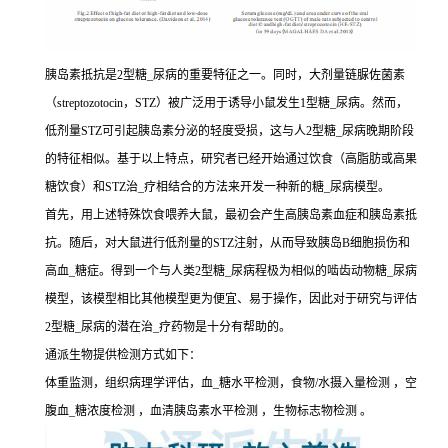
胰岛素抵抗是2型糖_尿病的重要特征之一。同时，大剂量链脲佐菌素
（streptozotocin，STZ）被广泛用于诱导小鼠发生1型糖_尿病。然而，
低剂量STZ可引起胰岛素分泌的轻度受损，这与人2型糖_尿病晚期阶段
的特征相似。基于以上特点，研究者已经开始通过饮食（高脂肪或高果
糖饮食）和STZ治_疗相结合的方法来开发一种新的糖_尿病模型。
首先，用上述特殊饮食喂养大鼠，最初会产生高胰岛素血症和胰岛素抵
抗。随后，对大鼠进行低剂量的STZ注射，从而导致胰岛B细胞损伤和
高血_糖症。得到一个与人类2型糖_尿病程极为相似的啮齿动物糖_尿病
模型，该模型相比其他模型更为便宜、易于操作，因此对于研究与评估
2型糖_尿病的潜在治_疗药物是十分有帮助的。
通派生物提供检测方式如下：
体重监测，组织病理学评估，血_糖水平检测，食物/水摄入量检测 ，空
腹血_糖浓度检测 ，血清胰岛素水平检测 ，生物标志物检测 。