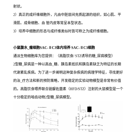
射状。
2）真正的成纤维细胞外，凡由中胚层间充质起源的组织，如心肌、平
滑肌、成骨细胞、血 管内皮等常呈本型状态。
3）培养中细胞的形态与成纤维类似时皆可称之为成纤维细胞。
小鼠腹水_瘤细胞SAC-ⅡC3体内培养 SAC-ⅡC3细胞
通派生物细胞库为您提供：（高脂饮食/ STZ诱导的糖_尿病模型）
2型糖_尿病是一种以高血_糖、胰岛素抵抗和胰岛素缺乏为特征的长期
代谢紊乱疾病。为了进一步阐明这种复杂疾病的病理学特征，寻找更好
的治_疗方法和新的预防策略，开发稳定的实验动物模型是非常有价值
的。高脂饮食喂养联合链脲佐菌素（HFD/STZ）注射的大鼠模型是一个
十分稳定的啮齿动物2型糖_尿病模型。