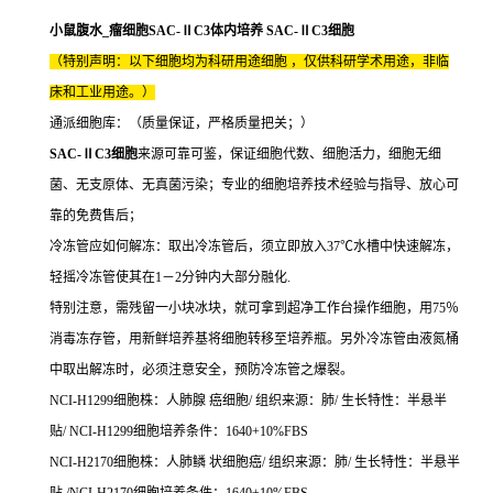
小鼠腹水_瘤细胞SAC-ⅡC3体内培养 SAC-ⅡC3细胞
（特别声明：以下细胞均为科研用途细胞 ，仅供科研学术用途，非临
床和工业用途。）
通派细胞库：（质量保证，严格质量把关；）
SAC-ⅡC3细胞
来源可靠可鉴，保证细胞代数、细胞活力，细胞无细
菌、无支原体、无真菌污染；专业的细胞培养技术经验与指导、放心可
靠的免费售后；
冷冻管应如何解冻：取出冷冻管后，须立即放入37℃水槽中快速解冻，
轻摇冷冻管使其在1－2分钟内大部分融化.
特别注意，需残留一小块冰块，就可拿到超净工作台操作细胞，用75％
消毒冻存管，用新鲜培养基将细胞转移至培养瓶。另外冷冻管由液氮桶
中取出解冻时，必须注意安全，预防冷冻管之爆裂。
NCI-H1299细胞株：人肺腺 癌细胞/ 组织来源：肺/ 生长特性：半悬半
贴/ NCI-H1299细胞培养条件：1640+10%FBS
NCI-H2170细胞株：人肺鳞 状细胞癌/ 组织来源：肺/ 生长特性：半悬半