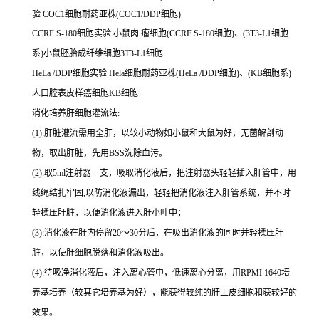
验 COC1细胞耐药亚株(COC1/DDP细胞)
CCRF S-180细胞实验 小鼠肉 瘤细胞(CCRF S-180细胞)、(3T3-L1细胞
系)小鼠胚胎成纤维细胞3T3-L1细胞
HeLa /DDP细胞实验 Hela细胞耐药亚株(HeLa /DDP细胞)、(KB细胞系)
人口腔表皮样癌细胞KB细胞
消化培养肝细胞灌流法:
(1):肝脏灌流需用全肝，以较小动物如小鼠和大鼠为好，无菌解剖动
物，取出肝脏，先用BSS洗除血污。
(2):取5ml注射器一支，吸取消化液后，把注射器头轻轻插入肝管中，用
线绳结扎牢固,以防消化液漏出，轻轻把消化液注入肝管系统，并不时
轻揉压肝脏，以便消化液进入肝小叶中；
(3):消化液在肝内停留20～30分后，在吸出消化液的同时并轻揉压肝
脏，以使肝细胞脱落和消化液吸出。
(4):待吸净消化液后，注入离心管中，低速离心分离，用RPMI 1640培
养基培养（较其它培养基为好），能获得较纯的肝上皮细胞和获较好的
效果。