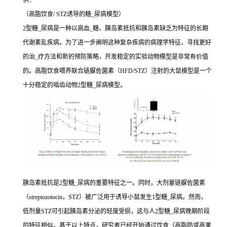
供：
（高脂饮食/ STZ诱导的糖_尿病模型）
2型糖_尿病是一种以高血_糖、胰岛素抵抗和胰岛素缺乏为特征的长期
代谢紊乱疾病。为了进一步阐明这种复杂疾病的病理学特征，寻找更好
的治_疗方法和新的预防策略，开发稳定的实验动物模型是非常有价值
的。高脂饮食喂养联合链脲佐菌素（HFD/STZ）注射的大鼠模型是一个
十分稳定的啮齿动物2型糖_尿病模型。
胰岛素抵抗是2型糖_尿病的重要特征之一。同时，大剂量链脲佐菌素
（streptozotocin，STZ）被广泛用于诱导小鼠发生1型糖_尿病。然而，
低剂量STZ可引起胰岛素分泌的轻度受损，这与人2型糖_尿病晚期阶段
的特征相似。基于以上特点，研究者已经开始通过饮食（高脂肪或高果