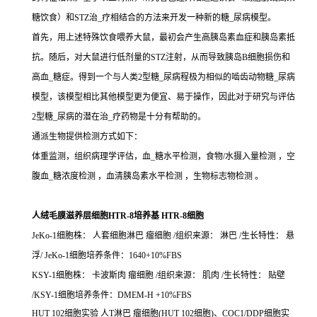
糖饮食）和STZ治_疗相结合的方法来开发一种新的糖_尿病模型。
首先，用上述特殊饮食喂养大鼠，最初会产生高胰岛素血症和胰岛素抵
抗。随后，对大鼠进行低剂量的STZ注射，从而导致胰岛B细胞损伤和
高血_糖症。得到一个与人类2型糖_尿病程极为相似的啮齿动物糖_尿病
模型，该模型相比其他模型更为便宜、易于操作，因此对于研究与评估
2型糖_尿病的潜在治_疗药物是十分有帮助的。
通派生物提供检测方式如下：
体重监测，组织病理学评估，血_糖水平检测，食物/水摄入量检测 ，空
腹血_糖浓度检测 ，血清胰岛素水平检测 ，生物标志物检测 。
人绒毛膜滋养层细胞HTR-8培养基 HTR-8细胞
JeKo-1细胞株： 人套细胞淋巴 瘤细胞 /组织来源： 淋巴 /生长特性： 悬
浮/ JeKo-1细胞培养条件：1640+10%FBS
KSY-1细胞株： 卡波斯肉 瘤细胞 /组织来源： 肌肉 /生长特性： 贴壁
/KSY-1细胞培养条件：DMEM-H +10%FBS
HUT 102细胞实验 人T淋巴 瘤细胞(HUT 102细胞)、COC1/DDP细胞实