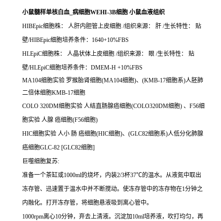
小鼠髓样单核白血_病细胞WEHI-3B细胞 小鼠血液组织
HIBEpic细胞株： 人肝内胆管上皮细胞 /组织来源： 肝 /生长特性： 贴
壁/HIBEpic细胞培养条件：1640+10%FBS
HLEpiC细胞株： 人晶状体上皮细胞 /组织来源： 眼 /生长特性： 贴
壁/HLEpiC细胞培养条件：DMEM-H +10%FBS
MA104细胞实验 罗猴胎肾细胞(MA104细胞)、(KMB-17细胞系)人胚肺
二倍体细胞KMB-17细胞
COLO 320DM细胞实验 人结直肠腺癌细胞(COLO320DM细胞) 、F56细
胞实验 人腺 癌细胞(F56细胞)
HIC细胞实验 人小 肠 癌细胞(HIC细胞)、(GLC82细胞系)人低分化肺腺
癌细胞GLC-82 [GLC82细胞]
巨噬细胞复苏:
准备一个茶缸或1000ml的烧坏，内装2/3杯37℃的温水。从液氮中取出
冻存管、迅速置于温水中并不断搅动。使冻存管中的冻存物在1分钟之
内融化。打开冻存管，将细胞悬液吸到离心管中。
1000rpm离心10分钟，弃去上清液。沉淀加10ml培养液，吹打均匀，再