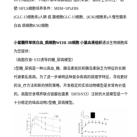
HFLS细胞株： 人成纤维样滑膜细胞/ 组织来源： 肌肉/生长特性： 贴
壁/ HFLS细胞培养条件：MEM+10%FBS
(GLC-15细胞系)人肺 癌 腺细胞GLC-15细胞、(K562细胞系)人慢性髓系
白血 病细胞K562细胞
小鼠髓样单核白血_病细胞WEHI-3B细胞 小鼠血液组织
通派生物细胞库
为您提供：
（高脂饮食/ STZ诱导的糖_尿病模型）
2型糖_尿病是一种以高血_糖、胰岛素抵抗和胰岛素缺乏为特征的长期
代谢紊乱疾病。为了进一步阐明这种复杂疾病的病理学特征，寻找更好
的治_疗方法和新的预防策略，开发稳定的实验动物模型是非常有价值
的。高脂饮食喂养联合链脲佐菌素（HFD/STZ）注射的大鼠模型是一个
十分稳定的啮齿动物2型糖_尿病模型。