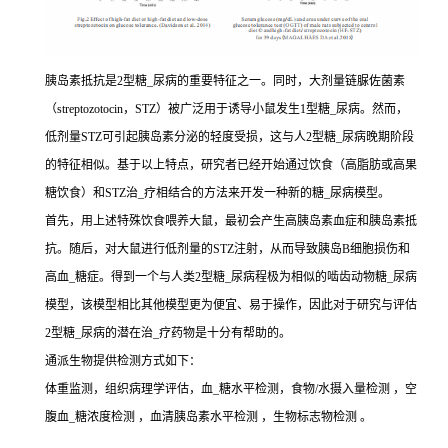
胰岛素抵抗是2型糖_尿病的重要特征之一。同时，大剂量链脲佐菌素
（streptozotocin，STZ）被广泛用于诱导小鼠发生1型糖_尿病。然而，
低剂量STZ可引起胰岛素分泌的轻度受损，这与人2型糖_尿病晚期阶段
的特征相似。基于以上特点，研究者已经开始通过饮食（高脂肪或高果
糖饮食）和STZ治_疗相结合的方法来开发一种新的糖_尿病模型。
首先，用上述特殊饮食喂养大鼠，最初会产生高胰岛素血症和胰岛素抵
抗。随后，对大鼠进行低剂量的STZ注射，从而导致胰岛B细胞损伤和
高血_糖症。得到一个与人类2型糖_尿病程极为相似的啮齿动物糖_尿病
模型，该模型相比其他模型更为便宜、易于操作，因此对于研究与评估
2型糖_尿病的潜在治_疗药物是十分有帮助的。
通派生物提供检测方式如下：
体重监测，组织病理学评估，血_糖水平检测，食物/水摄入量检测 ，空
腹血_糖浓度检测 ，血清胰岛素水平检测 ，生物标志物检测 。