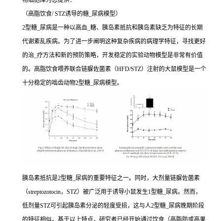
物细胞库为您提供：
（高脂饮食/ STZ诱导的糖_尿病模型）
2型糖_尿病是一种以高血_糖、胰岛素抵抗和胰岛素缺乏为特征的长期
代谢紊乱疾病。为了进一步阐明这种复杂疾病的病理学特征，寻找更好
的治_疗方法和新的预防策略，开发稳定的实验动物模型是非常有价值
的。高脂饮食喂养联合链脲佐菌素（HFD/STZ）注射的大鼠模型是一个
十分稳定的啮齿动物2型糖_尿病模型。
胰岛素抵抗是2型糖_尿病的重要特征之一。同时，大剂量链脲佐菌素
（streptozotocin，STZ）被广泛用于诱导小鼠发生1型糖_尿病。然而，
低剂量STZ可引起胰岛素分泌的轻度受损，这与人2型糖_尿病晚期阶段
的特征相似。基于以上特点，研究者已经开始通过饮食（高脂肪或高果