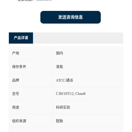
发送咨询信息
产品详请
产地
国内
保存条件
液氮
品牌
ATCC/通派
C3H/10T1/2, Clone8
货号
用途
科研实验
组织来源
胚胎