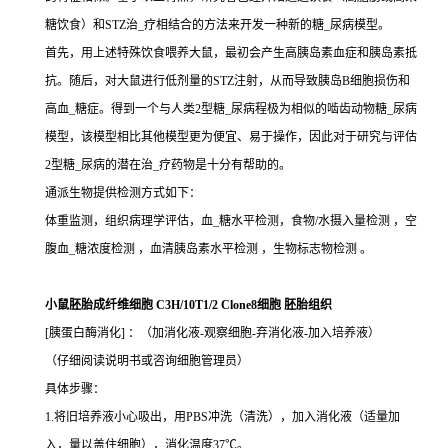
糖饮食）和STZ治_疗相结合的方法来开发一种新的糖_尿病模型。
首先，用上述特殊饮食喂养大鼠，最初会产生高胰岛素血症和胰岛素抵
抗。随后，对大鼠进行低剂量的STZ注射，从而导致胰岛B细胞损伤和
高血_糖症。得到一个与人类2型糖_尿病程极为相似的啮齿动物糖_尿病
模型，该模型相比其他模型更为便宜、易于操作，因此对于研究与评估
2型糖_尿病的潜在治_疗药物是十分有帮助的。
通派生物提供检测方式如下：
体重监测，组织病理学评估，血_糖水平检测，食物/水摄入量检测 ，空
腹血_糖浓度检测 ，血清胰岛素水平检测 ，生物标志物检测 。
小鼠胚胎成纤维细胞 C3H/10T1/2 Clone8细胞 胚胎组织
[胰蛋白酶消化] ：（加消化液-观察细胞-弃消化液-加入培养液）
（仔细阅读说明书或咨询细胞管理员）
具体步骤：
1.将旧培养液小心吸出，用PBS冲洗（清洗），加入消化液（适量加
入，量以盖住细胞），消化温度37℃。