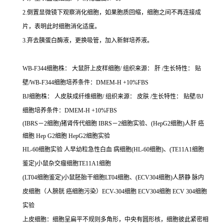
2.倒置显微镜下观察消化细胞，如果胞质回缩，细胞之间不再连接成
片，表明此时细胞消化适度。
3.弃去胰蛋白酶液，更换吸管，加入新鲜培养液。
WB-F344细胞株： 大鼠肝上皮样细胞/ 组织来源： 肝 /生长特性： 贴
壁/WB-F344细胞培养条件：DMEM-H +10%FBS
BJ细胞株： 人皮肤成纤维细胞/ 组织来源： 皮肤 /生长特性： 贴壁/BJ
细胞培养条件：DMEM-H +10%FBS
(IBRS－2细胞)猪肾传代细胞 IBRS－2细胞实验、(HepG2细胞)人肝 癌
细胞 Hep G2细胞 HepG2细胞实验
HL-60细胞实验 人早幼粒急性白血 病细胞(HL-60细胞)、(TE11A1细胞
鉴定)小鼠杂交瘤细胞TE11A1细胞
(LT04细胞鉴定)小鼠胚胎干细胞LT04细胞、(ECV304细胞)人脐静 脉内
皮细胞（人膀胱 癌细胞污染）ECV-304细胞 ECV304细胞 ECV 304细胞
实验
上皮细胞：细胞呈扁平不规则多角形，中央有圆形核，细胞彼此紧密相