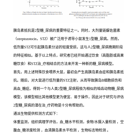
胰岛素抵抗是2型糖_尿病的重要特征之一。同时，大剂量链脲佐菌素
（streptozotocin，STZ）被广泛用于诱导小鼠发生1型糖_尿病。然而，
低剂量STZ可引起胰岛素分泌的轻度受损，这与人2型糖_尿病晚期阶段
的特征相似。基于以上特点，研究者已经开始通过饮食（高脂肪或高果
糖饮食）和STZ治_疗相结合的方法来开发一种新的糖_尿病模型。
首先，用上述特殊饮食喂养大鼠，最初会产生高胰岛素血症和胰岛素抵
抗。随后，对大鼠进行低剂量的STZ注射，从而导致胰岛B细胞损伤和
高血_糖症。得到一个与人类2型糖_尿病程极为相似的啮齿动物糖_尿病
模型，该模型相比其他模型更为便宜、易于操作，因此对于研究与评估
2型糖_尿病的潜在治_疗药物是十分有帮助的。
通派生物提供检测方式如下：
体重监测，组织病理学评估，血_糖水平检测，食物/水摄入量检测 ，空
腹血_糖浓度检测 ，血清胰岛素水平检测 ，生物标志物检测 。