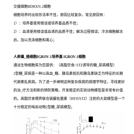
交瘤细胞BDRXN-2细胞
细胞培养时出现存活率不佳，原因比较复杂，常见原因有：
1）：培养基使用错误或培养基品质不佳；
2）：血清使用错误或血清的品质不佳；解冻过程错误；冷冻细胞解冻
后，加以洗涤细胞和离心；
人卵巢_癌细胞IGROV-1培养基 IGROV-1细胞
通派生物细胞库为您提供：（高脂饮食/ STZ诱导的糖_尿病模型）
2型糖_尿病是一种以高血_糖、胰岛素抵抗和胰岛素缺乏为特征的长期
代谢紊乱疾病。为了进一步阐明这种复杂疾病的病理学特征，寻找更好
的治_疗方法和新的预防策略，开发稳定的实验动物模型是非常有价值
的。高脂饮食喂养联合链脲佐菌素（HFD/STZ）注射的大鼠模型是一个
十分稳定的啮齿动物2型糖_尿病模型。