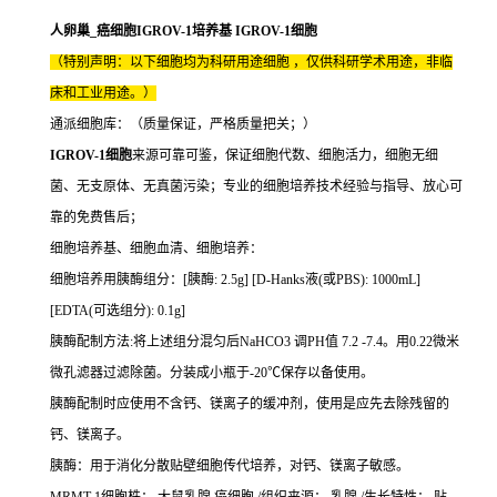
人卵巢_癌细胞IGROV-1培养基 IGROV-1细胞
（特别声明：以下细胞均为科研用途细胞 ，仅供科研学术用途，非临
床和工业用途。）
通派细胞库：（质量保证，严格质量把关；）
IGROV-1细胞
来源可靠可鉴，保证细胞代数、细胞活力，细胞无细
菌、无支原体、无真菌污染；专业的细胞培养技术经验与指导、放心可
靠的免费售后；
细胞培养基、细胞血清、细胞培养：
细胞培养用胰酶组分：[胰酶: 2.5g] [D-Hanks液(或PBS): 1000mL]
[EDTA(可选组分): 0.1g]
胰酶配制方法:将上述组分混匀后NaHCO3 调PH值 7.2 -7.4。用0.22微米
微孔滤器过滤除菌。分装成小瓶于-20℃保存以备使用。
胰酶配制时应使用不含钙、镁离子的缓冲剂，使用是应先去除残留的
钙、镁离子。
胰酶：用于消化分散贴壁细胞传代培养，对钙、镁离子敏感。