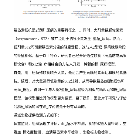
胰岛素抵抗是2型糖_尿病的重要特征之一。同时，大剂量链脲佐菌素
（streptozotocin，STZ）被广泛用于诱导小鼠发生1型糖_尿病。然而，
低剂量STZ可引起胰岛素分泌的轻度受损，这与人2型糖_尿病晚期阶段
的特征相似。基于以上特点，研究者已经开始通过饮食（高脂肪或高果
糖饮食）和STZ治_疗相结合的方法来开发一种新的糖_尿病模型。
首先，用上述特殊饮食喂养大鼠，最初会产生高胰岛素血症和胰岛素抵
抗。随后，对大鼠进行低剂量的STZ注射，从而导致胰岛B细胞损伤和
高血_糖症。得到一个与人类2型糖_尿病程极为相似的啮齿动物糖_尿病
模型，该模型相比其他模型更为便宜、易于操作，因此对于研究与评估
2型糖_尿病的潜在治_疗药物是十分有帮助的。
通派生物提供检测方式如下：
体重监测，组织病理学评估，血_糖水平检测，食物/水摄入量检测 ，空
腹血_糖浓度检测 ，血清胰岛素水平检测 ，生物标志物检测 。