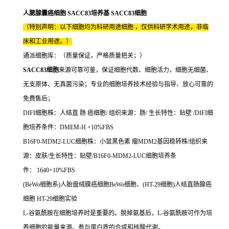
人腮腺囊癌细胞 SACC83培养基 SACC83细胞
（特别声明：以下细胞均为科研用途细胞 ，仅供科研学术用途，非临
床和工业用途。）
通派细胞库：（质量保证，严格质量把关；）
SACC83细胞
来源可靠可鉴，保证细胞代数、细胞活力，细胞无细菌、
无支原体、无真菌污染；专业的细胞培养技术经验与指导、放心可靠的
免费售后；
DIFI细胞株：人结直 肠 癌细胞/ 组织来源：肠/ 生长特性：贴壁 /DIFI细
胞培养条件：DMEM-H +10%FBS
B16F0-MDM2-LUC细胞株：小鼠黑色素 瘤MDM2基因稳转株/组织来
源：皮肤/生长特性：贴壁/B16F0-MDM2-LUC细胞培养条
件： 1640+10%FBS
(BeWo细胞系)人胎盘绒膜癌细胞BeWo细胞、(HT-29细胞)人结直肠腺癌
细胞 HT-29细胞实验
L-谷氨酰胺在细胞培养时是重要的。脱掉氨基后，L-谷氨酰胺可作为培
养细胞的能量来源、参与蛋白质的合成和核酸代谢。