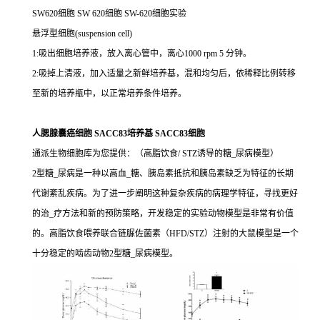
SW620细胞 SW 620细胞 SW-620细胞实验
悬浮型细胞(suspension cell)
1:吸出细胞培养液，放入离心管中，离心1000 rpm 5 分钟。
2:吸掉上清液，加入适量之新鲜培养基，混和均匀后，依稀释比例转移
至新的培养瓶中，以正常培养条件培养。
人腮腺囊癌细胞 SACC83培养基 SACC83细胞
通派生物细胞库为您提供：（高脂饮食/ STZ诱导的糖_尿病模型）
2型糖_尿病是一种以高血_糖、胰岛素抵抗和胰岛素缺乏为特征的长期
代谢紊乱疾病。为了进一步阐明这种复杂疾病的病理学特征，寻找更好
的治_疗方法和新的预防策略，开发稳定的实验动物模型是非常有价值
的。高脂饮食喂养联合链脲佐菌素（HFD/STZ）注射的大鼠模型是一个
十分稳定的啮齿动物2型糖_尿病模型。