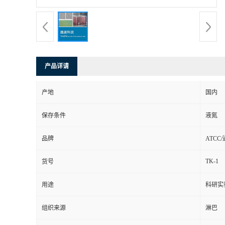
产品详请
产地
国内
保存条件
液氮
品牌
ATCC
TK-1
货号
用途
科研实
组织来源
淋巴