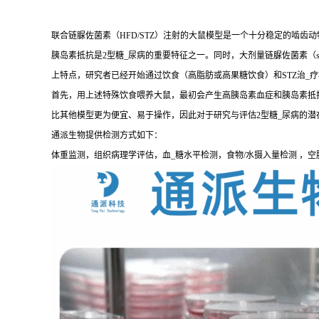
联合链脲佐菌素（HFD/STZ）注射的大鼠模型是一个十分稳定的啮齿动
胰岛素抵抗是2型糖_尿病的重要特征之一。同时，大剂量链脲佐菌素（str
上特点，研究者已经开始通过饮食（高脂肪或高果糖饮食）和STZ治_
首先，用上述特殊饮食喂养大鼠，最初会产生高胰岛素血症和胰岛素抵抗
比其他模型更为便宜、易于操作，因此对于研究与评估2型糖_尿病的潜
通派生物提供检测方式如下：
体重监测，组织病理学评估，血_糖水平检测，食物/水摄入量检测 ，空