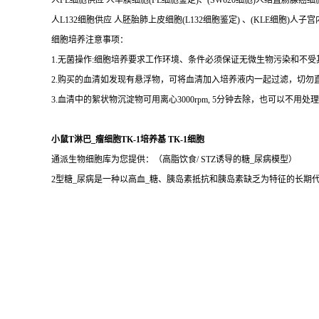
人FL细胞供应 人羊膜细胞(FL细胞鉴定)、(SW620细胞)人结直肠腺癌细胞 S
人L132细胞供应 人胚胎肺上皮细胞(L132细胞鉴定) 、(KLE细胞)人子
细胞培养注意事项：
1.无菌操作:细胞培养要求工作环境、条件必须保证无微生物污染和不
2.购买的血清如发现有悬浮物，可将血清加入培养液内一起过滤，切勿
3.血清中的絮状物沉淀物可用离心3000rpm, 5分钟去除，也可以不用处
小鼠T淋巴_瘤细胞TK-1培养基 TK-1细胞
通派生物细胞库为您提供：（高脂饮食/ STZ诱导的糖_尿病模型）
2型糖_尿病是一种以高血_糖、胰岛素抵抗和胰岛素缺乏为特征的长