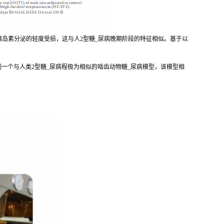
可引起胰岛素分泌的轻度受损，这与人2型糖_尿病晚期阶段的特征相似。基于以
一个与人类2型糖_尿病程极为相似的啮齿动物糖_尿病模型，该模型相