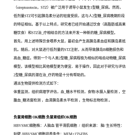
（streptozotocin，STZ）被广泛用于诱导小鼠发生1型糖_尿病。然而，
低剂量STZ可引起胰岛素分泌的轻度受损，这与人2型糖_尿病晚期阶段
的特征相似。基于以上特点，研究者已经开始通过饮食（高脂肪或高果
糖饮食）和STZ治_疗相结合的方法来开发一种新的糖_尿病模型。
首先，用上述特殊饮食喂养大鼠，最初会产生高胰岛素血症和胰岛素抵
抗。随后，对大鼠进行低剂量的STZ注射，从而导致胰岛B细胞损伤和
高血_糖症。得到一个与人类2型糖_尿病程极为相似的啮齿动物糖_尿病
模型，该模型相比其他模型更为便宜、易于操作，因此对于研究与评估
2型糖_尿病的潜在治_疗药物是十分有帮助的。
通派生物提供检测方式如下：
体重监测，组织病理学评估，血_糖水平检测，食物/水摄入量检测 ，空
腹血_糖浓度检测 ，血清胰岛素水平检测 ，生物标志物检测 。
负鼠肾细胞 OK细胞 负鼠肾组织OK细胞
HBVSMC细胞株：人脑血 管平滑肌细胞 / 组织来源： 脑/ 生长特性：
贴壁 /HBVSMC细胞培养条件：MEM+15%FBS