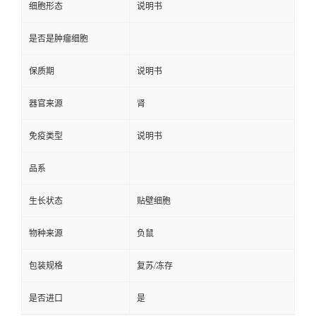
细胞形态
说明书
是否是肿瘤细胞
保质期
说明书
器官来源
肾
免疫类型
说明书
品系
生长状态
贴壁细胞
物种来源
负鼠
包装规格
复苏/冻存
是否进口
是