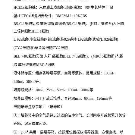
HCECs细胞株：人角膜上皮细胞 /组织来源： 眼/ 生长特性： 贴
壁/ HCECs细胞培养条件：DMEM-H +10%FBS
BS-C-1细胞实验 非洲绿猴肾细胞(BS-C-1细胞)、(HEL-1细胞系)人胚肺
二倍体细胞HEL-1细胞
L-929细胞小鼠结缔组织L细胞株929克隆 L929细胞实验(L-929细胞)、
(CY-2细胞系)草鱼肾细胞CY-2细胞
BEL-7402细胞实验 人肝 癌细胞(BEL-7402细胞)、(MRC-5细胞系)人胚
肺 成纤维细胞MRC-5细胞
液体储存瓶：储存各种培养液、血清等液体，常用规格：100ml、
250ml、500ml等。
培养瓶规格：10ml、25ml、50ml、100ml、200ml等
培养皿规格：用于开放式培养，直径30mm、60mm、120mm 等
细胞培养注意事项：（培养箱）
①：培养箱中的空气是经过过滤的洁净空气。长时间敞开或频繁开关培
养箱，容易造成污染。
②：2-3人共用一层培养箱，按预定位置摆放培养器皿，方便查找，以