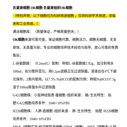
负鼠肾细胞 OK细胞 负鼠肾组织OK细胞
（特别声明：以下细胞均为科研用途细胞 ，仅供科研学术用途，非临
床和工业用途。）
通派细胞库：（质量保证，严格质量把关；）
OK细胞
来源可靠可鉴，保证细胞代数、细胞活力，细胞无细菌、无支
原体、无真菌污染；专业的细胞培养技术经验与指导、放心可靠的免费
售后；
L-谷氨酰胺：（0.2mol/L）配制：称取L-谷氨酰胺2.92g，加注射用水
100ml，充分搅拌混匀。用0.2μm滤膜正压过滤除菌。溶液应在4℃下避
光保存，2周内使用。以7.5% NaHCO3的配制为例：称取NaHCO37.5g
溶于100ml蒸馏水中过滤除菌.
G422细胞株：小鼠神经胶质 瘤细胞 /组织来源： 脑/ 生长特性： 贴
壁/G422细胞培养条件：1640+10%FBS
H226细胞株： 人肺 癌细胞 /组织来源： 肺 /生长特性： 贴壁 /H226细胞
培养条件：1640+10%FBS