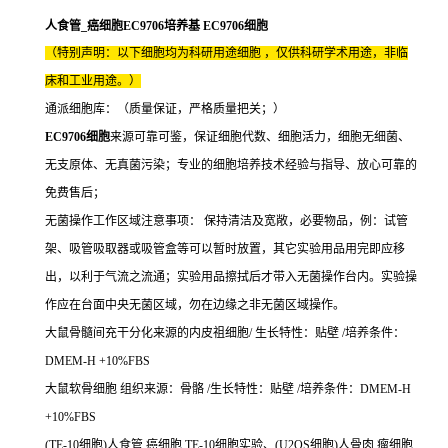
人食管_癌细胞EC9706培养基 EC9706细胞
（特别声明：以下细胞均为科研用途细胞 ，仅供科研学术用途，非临
床和工业用途。）
通派细胞库：（质量保证，严格质量把关；）
EC9706细胞
来源可靠可鉴，保证细胞代数、细胞活力，细胞无细菌、
无支原体、无真菌污染；专业的细胞培养技术经验与指导、放心可靠的
免费售后；
无菌操作工作区域注意事项： 保持清洁及宽敞，必要物品，例：试管
架、吸管吸取器或吸管盒等可以暂时放置，其它实验用品用完即应移
出，以利于气流之流通；实验用品擦拭后才带入无菌操作台内。实验操
作应在台面中央无菌区域，勿在边缘之非无菌区域操作。
大鼠骨髓间充干分化来源的内皮祖细胞/ 生长特性：贴壁 /培养条件：
DMEM-H +10%FBS
大鼠软骨细胞 组织来源：骨骼 /生长特性：贴壁 /培养条件：DMEM-H
+10%FBS
(TE-10细胞)人食管 癌细胞 TE-10细胞实验、(U2OS细胞)人骨肉 瘤细胞