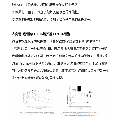
地补加L-谷氨酰胺。因而在培养操作过程中经常：
(1)频繁打开盖子，增加了破坏无菌状态的可能性;
(2)过多的追加L-谷氨酰胺，增加了培养基中氨的毒性水平。
人食管_癌细胞EC9706培养基 EC9706细胞
通派生物细胞库为您提供：（高脂饮食/ STZ诱导的糖_尿病模型）
2型糖_尿病是一种以高血_糖、胰岛素抵抗和胰岛素缺乏为特征的长期
代谢紊乱疾病。为了进一步阐明这种复杂疾病的病理学特征，寻找更好
的治_疗方法和新的预防策略，开发稳定的实验动物模型是非常有价值
的。高脂饮食喂养联合链脲佐菌素（HFD/STZ）注射的大鼠模型是一个
十分稳定的啮齿动物2型糖_尿病模型。