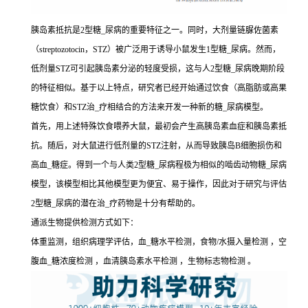
胰岛素抵抗是2型糖_尿病的重要特征之一。同时，大剂量链脲佐菌素
（streptozotocin，STZ）被广泛用于诱导小鼠发生1型糖_尿病。然而，
低剂量STZ可引起胰岛素分泌的轻度受损，这与人2型糖_尿病晚期阶段
的特征相似。基于以上特点，研究者已经开始通过饮食（高脂肪或高果
糖饮食）和STZ治_疗相结合的方法来开发一种新的糖_尿病模型。
首先，用上述特殊饮食喂养大鼠，最初会产生高胰岛素血症和胰岛素抵
抗。随后，对大鼠进行低剂量的STZ注射，从而导致胰岛B细胞损伤和
高血_糖症。得到一个与人类2型糖_尿病程极为相似的啮齿动物糖_尿病
模型，该模型相比其他模型更为便宜、易于操作，因此对于研究与评估
2型糖_尿病的潜在治_疗药物是十分有帮助的。
通派生物提供检测方式如下：
体重监测，组织病理学评估，血_糖水平检测，食物/水摄入量检测 ，空
腹血_糖浓度检测 ，血清胰岛素水平检测 ，生物标志物检测 。