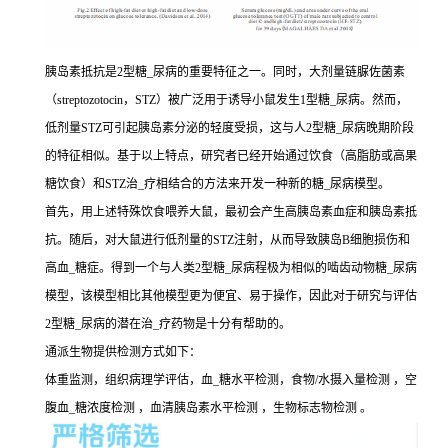
胰岛素抵抗是2型糖_尿病的重要特征之一。同时，大剂量链脲佐菌素
（streptozotocin，STZ）被广泛用于诱导小鼠发生1型糖_尿病。然而，
低剂量STZ可引起胰岛素分泌的轻度受损，这与人2型糖_尿病晚期阶段
的特征相似。基于以上特点，研究者已经开始通过饮食（高脂肪或高果
糖饮食）和STZ治_疗相结合的方法来开发一种新的糖_尿病模型。
首先，用上述特殊饮食喂养大鼠，最初会产生高胰岛素血症和胰岛素抵
抗。随后，对大鼠进行低剂量的STZ注射，从而导致胰岛B细胞损伤和
高血_糖症。得到一个与人类2型糖_尿病程极为相似的啮齿动物糖_尿病
模型，该模型相比其他模型更为便宜、易于操作，因此对于研究与评估
2型糖_尿病的潜在治_疗药物是十分有帮助的。
通派生物提供检测方式如下：
体重监测，组织病理学评估，血_糖水平检测，食物/水摄入量检测 ，空
腹血_糖浓度检测 ，血清胰岛素水平检测 ，生物标志物检测 。