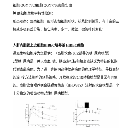
细胞 QGY-7703细胞 QGY7703细胞实验
肿 瘤细胞生物学特性检测：
形态观察：观察细胞一般形态如细胞形状，核浆比例倒置，有丰富的三
极或多极有丝分裂，核仁清晰、多个，微丝、微管排列紊乱；
人肝内胆管上皮细胞HIBEC培养基 HIBEC细胞
通派生物细胞库为您提供：（高脂饮食/ STZ诱导的糖_尿病模型）
2型糖_尿病是一种以高血_糖、胰岛素抵抗和胰岛素缺乏为特征的长期
代谢紊乱疾病。为了进一步阐明这种复杂疾病的病理学特征，寻找更好
的治_疗方法和新的预防策略，开发稳定的实验动物模型是非常有价值
的。高脂饮食喂养联合链脲佐菌素（HFD/STZ）注射的大鼠模型是一个
十分稳定的啮齿动物2型糖_尿病模型。