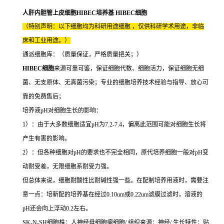
人肝内胆管上皮细胞HIBEC培养基 HIBEC细胞
（特别声明：以下细胞均为科研用途细胞 ，仅供科研学术用途，非临
床和工业用途。）
通派细胞库：（质量保证，严格质量把关；）
HIBEC细胞
来源可靠可鉴，保证细胞代数、细胞活力，保证细胞无细
菌、无支原体、无真菌污染；专业的细胞培养技术经验与指导、放心可
靠的免费售后；
培养液pH对细胞生长的影响：
1）：由于大多数细胞适宜pH为7.2-7.4，偏离此范围可能对细胞生长将
产生有害的影响。
2）：但各种细胞对pH的要求也不完全相同，原代培养细胞一般对pH变
动耐受差，无限细胞系耐受力强。
但总体来说，细胞耐酸性比耐碱性强一些。在配制培养用液时，需要注
意一点：培新配的培养基在经过0.10um或0.22um滤膜过滤时，溶液的
pH还会向上浮动0.2左右。
SK-N-SH细胞株：人神经母细胞瘤细胞/ 组织来源：神经/ 生长特性：贴