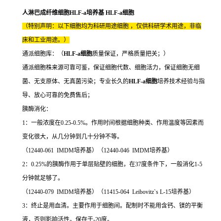
人淋巴成纤维细胞HLF-a培养基 HLF-a细胞
（特别声明：以下细胞均为科研用途细胞 ，仅供科研学术用途，非临
床和工业用途。）
通派细胞库：（
HLF-a细胞
质量保证，严格质量把关；）
通派细胞株来源可靠可鉴，保证细胞代数、细胞活力，保证细胞无细
菌、无支原体、无真菌污染；专业长久的
HLF-a细胞
培养技术经验与指
导、放心可靠的免费售后；
胰酶消化：
1：一般浓度在0.25-0.5%。作用时间根据细胞种类、作用温度等因素而
变化很大，从几分钟到几十分钟不等。
（12440-061 IMDM培养基）（12440-046 IMDM培养基）
2：0.25%的胰酶作用于单层贴壁的细胞，在37度条件下，一般消化1-5
分钟就足够了。
（12440-079 IMDM培养基）（11415-064 Leibovitz`s L-15培养基）
3：终止是用血清。主要作用于细胞间。配制时不能用含钙、镁的平衡
液，否则影响活性。保存于-20度。