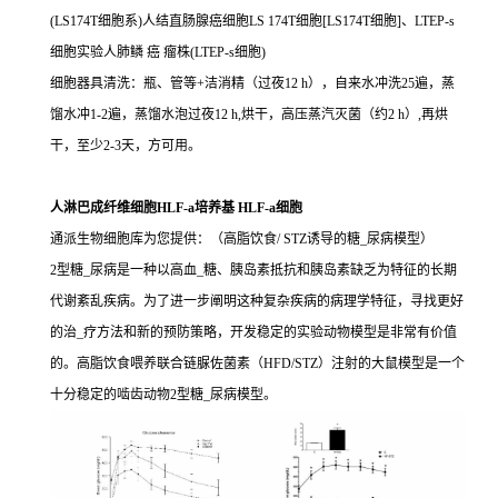
(LS174T细胞系)人结直肠腺癌细胞LS 174T细胞[LS174T细胞]、LTEP-s
细胞实验人肺鳞 癌 瘤株(LTEP-s细胞)
细胞器具清洗：瓶、管等+洁消精（过夜12 h），自来水冲洗25遍，蒸
馏水冲1-2遍，蒸馏水泡过夜12 h,烘干，高压蒸汽灭菌（约2 h）,再烘
干，至少2-3天，方可用。
人淋巴成纤维细胞HLF-a培养基 HLF-a细胞
通派生物细胞库为您提供：（高脂饮食/ STZ诱导的糖_尿病模型）
2型糖_尿病是一种以高血_糖、胰岛素抵抗和胰岛素缺乏为特征的长期
代谢紊乱疾病。为了进一步阐明这种复杂疾病的病理学特征，寻找更好
的治_疗方法和新的预防策略，开发稳定的实验动物模型是非常有价值
的。高脂饮食喂养联合链脲佐菌素（HFD/STZ）注射的大鼠模型是一个
十分稳定的啮齿动物2型糖_尿病模型。