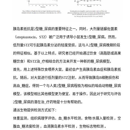
胰岛素抵抗是2型糖_尿病的重要特征之一。同时，大剂量链脲佐菌素
（streptozotocin，STZ）被广泛用于诱导小鼠发生1型糖_尿病。然而，
低剂量STZ可引起胰岛素分泌的轻度受损，这与人2型糖_尿病晚期阶段
的特征相似。基于以上特点，研究者已经开始通过饮食（高脂肪或高果
糖饮食）和STZ治_疗相结合的方法来开发一种新的糖_尿病模型。
首先，用上述特殊饮食喂养大鼠，最初会产生高胰岛素血症和胰岛素抵
抗。随后，对大鼠进行低剂量的STZ注射，从而导致胰岛B细胞损伤和
高血_糖症。得到一个与人类2型糖_尿病程极为相似的啮齿动物糖_尿病
模型，该模型相比其他模型更为便宜、易于操作，因此对于研究与评估
2型糖_尿病的潜在治_疗药物是十分有帮助的。
通派生物提供检测方式如下：
体重监测，组织病理学评估，血_糖水平检测，食物/水摄入量检测 ，空
腹血_糖浓度检测 ，血清胰岛素水平检测 ，生物标志物检测 。