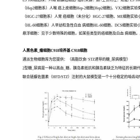
LS 180细胞株：人结 肠腺癌细胞/ 组织来源：肠 /生长特性：贴壁/ LS 18
（Hep2细胞系）人喉 癌上皮细胞Hep-2细胞[Hep2细胞]、VX2细胞实验
（HGC-27细胞系）人胃 癌细胞（未分化）HGC-27细胞、ME细胞实验
（HL-60细胞系）人早幼粒急性白血 病细胞HL-60细胞、DCS细胞实验
悬浮细胞：见于少数特殊的细胞，如某些类型的癌细胞及白血 病细胞
人黑色素_瘤细胞C918培养基 C918细胞
通派生物细胞库为您提供：（高脂饮食/ STZ诱导的糖_尿病模型）
2型糖_尿病是一种以高血_糖、胰岛素抵抗和胰岛素缺乏为特征的长
联合链脲佐菌素（HFD/STZ）注射的大鼠模型是一个十分稳定的啮齿动