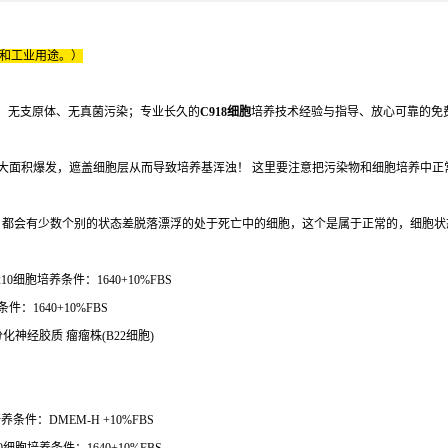
床和工业用途。）
、无支原体、无真菌污染；专业长久的
C918细胞
培养技术经验与指导、放心可靠的免
内会大面积爆发，遮盖细胞层从而导致培养基浑浊！ 这里要注意把污染物和细胞培养中正
）
，都会有少数个别的状态差脱落漂浮的处于死亡中的细胞，这个是属于正常的，细胞状
10细胞培养条件：1640+10%FBS
件：1640+10%FBS
分化神经胶质 瘤瘤株(B22细胞)
条件：DMEM-H +10%FBS