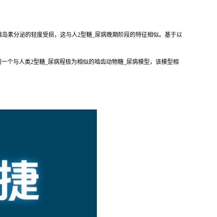
可引起胰岛素分泌的轻度受损，这与人2型糖_尿病晚期阶段的特征相似。基于以
一个与人类2型糖_尿病程极为相似的啮齿动物糖_尿病模型，该模型相