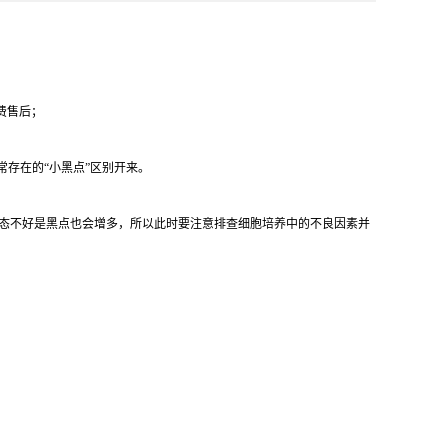
费售后；
常存在的“小黑点”区别开来。
态不好是黑点也会增多，所以此时要注意排查细胞培养中的不良因素并