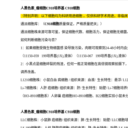
人黑色素_瘤细胞C918培养基 C918细胞
（特别声明：以下细胞均为科研用途细胞 ，仅供科研学术用途，非临
通派细胞库：（
C918细胞
质量保证，严格质量把关；）
通派细胞株来源可靠可鉴，保证细胞代数、细胞活力，保证细胞无细菌
如何判断细胞污染与否？
1：如果细胞受微生物细菌感 染导致污染，肉眼可观察到24-48小时
（11150-059 199培养基(1X),液体）（11150-067 199培养基(1X),液体
2：小黑点是细胞碎裂的残渣，任何一瓶正常细胞在高倍镜观察拍摄下
调养改善。
L1210细胞株：小鼠白血 病细胞 / 组织来源：血液/ 生长特性：悬浮/ L12
Li-7细胞株：人肝 癌细胞/ 组织来源：肝/ 生长特性：贴壁/ Li-7细胞培养条
（HO-8910细胞系）人卵巢 癌细胞HO-8910细胞、B22细胞实验小鼠未
人黑色素_瘤细胞C918培养基 C918细胞
LLC细胞株：小鼠肺 癌细胞/ 组织来源：肺 /生长特性：贴壁/ LLC细胞培养