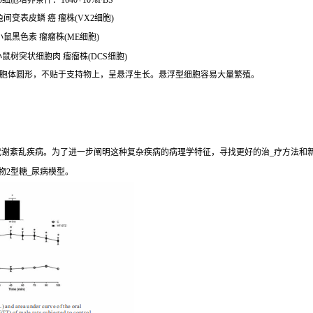
0细胞培养条件：1640+10%FBS
兔间变表皮鳞 癌 瘤株(VX2细胞)
小鼠黑色素 瘤瘤株(ME细胞)
小鼠树突状细胞肉 瘤瘤株(DCS细胞)
。胞体圆形，不贴于支持物上，呈悬浮生长。悬浮型细胞容易大量繁殖。
期代谢紊乱疾病。为了进一步阐明这种复杂疾病的病理学特征，寻找更好的治_疗方法和
物2型糖_尿病模型。