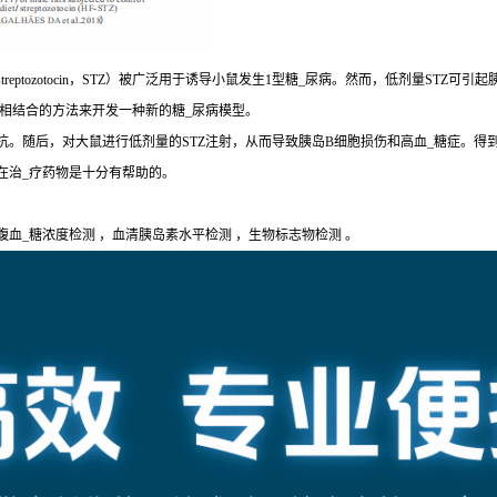
eptozotocin，STZ）被广泛用于诱导小鼠发生1型糖_尿病。然而，低剂量STZ
疗相结合的方法来开发一种新的糖_尿病模型。
。随后，对大鼠进行低剂量的STZ注射，从而导致胰岛B细胞损伤和高血_糖症。得到
在治_疗药物是十分有帮助的。
腹血_糖浓度检测 ，血清胰岛素水平检测 ，生物标志物检测 。