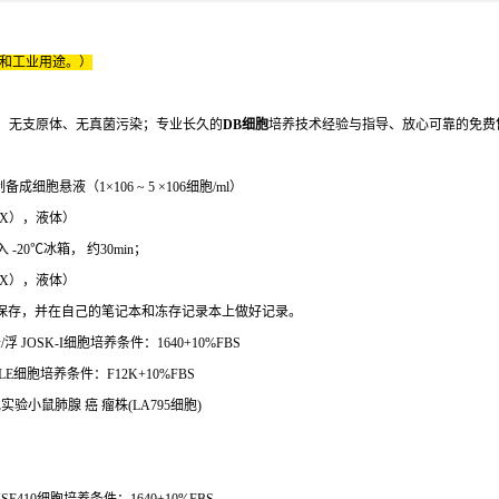
床和工业用途。）
、无支原体、无真菌污染；专业长久的
DB细胞
培养技术经验与指导、放心可靠的免费
悬液（1×106 ~ 5 ×106细胞/ml）
（1X），液体）
20℃冰箱， 约30min；
（1X），液体）
罐长期保存，并在自己的笔记本和冻存记录本上做好记录。
JOSK-I细胞培养条件：1640+10%FBS
E细胞培养条件：F12K+10%FBS
细胞实验小鼠肺腺 癌 瘤株(LA795细胞)