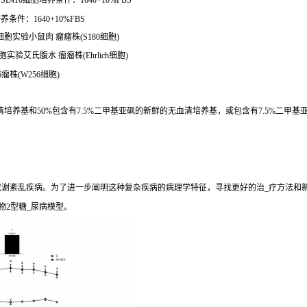
E410细胞培养条件：1640+10%FBS
条件：1640+10%FBS
0细胞实验小鼠肉 瘤瘤株(S180细胞)
胞实验艾氏腹水 瘤瘤株(Ehrlich细胞)
瘤株(W256细胞)
养基和50%包含有7.5%二甲基亚砜的新鲜的无血清培养基，或包含有7.5%二甲基亚
期代谢紊乱疾病。为了进一步阐明这种复杂疾病的病理学特征，寻找更好的治_疗方法和
物2型糖_尿病模型。