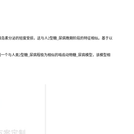
可引起胰岛素分泌的轻度受损，这与人2型糖_尿病晚期阶段的特征相似。基于以
一个与人类2型糖_尿病程极为相似的啮齿动物糖_尿病模型，该模型相