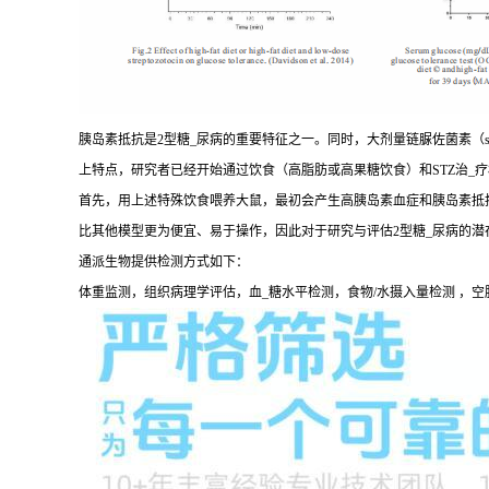
胰岛素抵抗是2型糖_尿病的重要特征之一。同时，大剂量链脲佐菌素（str
上特点，研究者已经开始通过饮食（高脂肪或高果糖饮食）和STZ治_
首先，用上述特殊饮食喂养大鼠，最初会产生高胰岛素血症和胰岛素抵抗
比其他模型更为便宜、易于操作，因此对于研究与评估2型糖_尿病的潜
通派生物提供检测方式如下：
体重监测，组织病理学评估，血_糖水平检测，食物/水摄入量检测 ，空