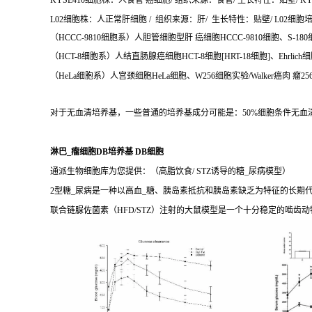
KYSE410细胞株：人食管 癌细胞/ 组织来源：食管/ 生长特性：贴壁/ KYS
L02细胞株：人正常肝细胞 / 组织来源：肝/ 生长特性：贴壁/ L02细胞培养
（HCCC-9810细胞系）人胆管细胞型肝 癌细胞HCCC-9810细胞、S-18
（HCT-8细胞系）人结直肠腺癌细胞HCT-8细胞[HRT-18细胞]、Ehrlich细
（HeLa细胞系）人宫颈细胞HeLa细胞、W256细胞实验/Walker癌肉 瘤256
对于无血清培养基，一些普通的培养基成分可能是：50%细胞条件无血清培
淋巴_瘤细胞DB培养基 DB细胞
通派生物细胞库为您提供：（高脂饮食/ STZ诱导的糖_尿病模型）
2型糖_尿病是一种以高血_糖、胰岛素抵抗和胰岛素缺乏为特征的长
联合链脲佐菌素（HFD/STZ）注射的大鼠模型是一个十分稳定的啮齿动