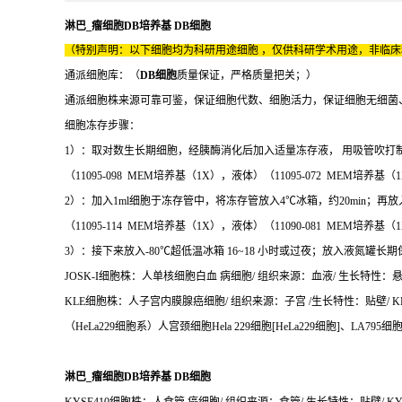
淋巴_瘤细胞DB培养基 DB细胞
（特别声明：以下细胞均为科研用途细胞 ，仅供科研学术用途，非临
通派细胞库：（
DB细胞
质量保证，严格质量把关；）
通派细胞株来源可靠可鉴，保证细胞代数、细胞活力，保证细胞无细菌
细胞冻存步骤：
1）：取对数生长期细胞，经胰酶消化后加入适量冻存液， 用吸管吹打制备成细胞
（11095-098 MEM培养基（1X），液体）（11095-072 MEM培养基
2）：加入1ml细胞于冻存管中，将冻存管放入4℃冰箱，约20min；再放入 -
（11095-114 MEM培养基（1X），液体）（11090-081 MEM培养基
3）：接下来放入-80℃超低温冰箱 16~18 小时或过夜；放入液氮
JOSK-I细胞株：人单核细胞白血 病细胞/ 组织来源：血液/ 生长特性：悬/浮 
KLE细胞株：人子宫内膜腺癌细胞/ 组织来源：子宫 /生长特性：贴壁/ KL
（HeLa229细胞系）人宫颈细胞Hela 229细胞[HeLa229细胞]、LA795
淋巴_瘤细胞DB培养基 DB细胞