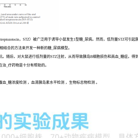
eptozotocin，STZ）被广泛用于诱导小鼠发生1型糖_尿病。然而，低剂量STZ
疗相结合的方法来开发一种新的糖_尿病模型。
。随后，对大鼠进行低剂量的STZ注射，从而导致胰岛B细胞损伤和高血_糖症。得到
在治_疗药物是十分有帮助的。
腹血_糖浓度检测 ，血清胰岛素水平检测 ，生物标志物检测 。