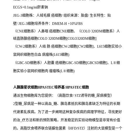
ECGS+0.1mg/ml肝素钠
JEG-3细胞株：人绒毛膜 癌细胞/ 组织来源：胎盘/ 生长特性：贴
壁/ JEG-3细胞培养条件：DMEM-H +10%FBS
（CNE细胞系）人鼻咽 癌细胞CNE细胞、（COLO 320DM细胞系）人
结直肠腺癌细胞COLO 320DM细胞[COLO320DM细胞]
（CW-2细胞系）人结 肠 癌细胞CW-2细胞[CW2细胞]、L615细胞实验小
鼠网织细胞性白血 病瘤株(L615细胞)
（GBC-SD细胞系）人胆囊 癌细胞GBC-SD细胞[GBCSD细胞]、LⅡ细
胞实验小鼠网织细胞肉 瘤瘤株(LⅡ细胞)
人胰腺星状细胞HPASTEC培养基 HPASTEC细胞
通派生物细胞库为您提供：（高脂饮食/ STZ诱导的糖_尿病模型）
2型糖_尿病是一种以高血_糖、胰岛素抵抗和胰岛素缺乏为特征的长期
代谢紊乱疾病。为了进一步阐明这种复杂疾病的病理学特征，寻找更好
的治_疗方法和新的预防策略，开发稳定的实验动物模型是非常有价值
的。高脂饮食喂养联合链脲佐菌素（HFD/STZ）注射的大鼠模型是一个