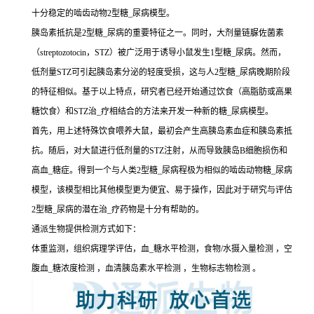
十分稳定的啮齿动物2型糖_尿病模型。
胰岛素抵抗是2型糖_尿病的重要特征之一。同时，大剂量链脲佐菌素
（streptozotocin，STZ）被广泛用于诱导小鼠发生1型糖_尿病。然而，
低剂量STZ可引起胰岛素分泌的轻度受损，这与人2型糖_尿病晚期阶段
的特征相似。基于以上特点，研究者已经开始通过饮食（高脂肪或高果
糖饮食）和STZ治_疗相结合的方法来开发一种新的糖_尿病模型。
首先，用上述特殊饮食喂养大鼠，最初会产生高胰岛素血症和胰岛素抵
抗。随后，对大鼠进行低剂量的STZ注射，从而导致胰岛B细胞损伤和
高血_糖症。得到一个与人类2型糖_尿病程极为相似的啮齿动物糖_尿病
模型，该模型相比其他模型更为便宜、易于操作，因此对于研究与评估
2型糖_尿病的潜在治_疗药物是十分有帮助的。
通派生物提供检测方式如下：
体重监测，组织病理学评估，血_糖水平检测，食物/水摄入量检测 ，空
腹血_糖浓度检测 ，血清胰岛素水平检测 ，生物标志物检测 。