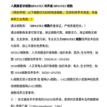
人胰腺星状细胞HPASTEC培养基 HPASTEC细胞
（特别声明：以下细胞均为科研用途细胞 ，仅供科研学术用途，非临
床和工业用途。）
通派细胞库：（
HPASTEC细胞
质量保证，严格质量把关；）
通派细胞株来源可靠可鉴，保证细胞代数、细胞活力，保证细胞无细
菌、无支原体、无真菌污染；专业长久的
HPASTEC细胞
培养技术经验
与指导、放心可靠的免费售后；
HPDLF细胞株：人牙周膜成纤维细胞 / 组织来源：肌肉 /生长特性：贴
壁/ HPDLF细胞培养条件：DMEM-H +10%FBS
HS68细胞株：人正常龟头成纤维细胞 /组织来源：龟头 /生长特性：贴
壁/ HS68细胞培养条件：MEM+10%FBS
Fc细胞实验小鼠前胃 癌 瘤株(Fc细胞) 、G422细胞实验小鼠脑神经胶质
母细胞瘤瘤株(G422细胞)
细胞培养注意事项：
1）：杂交瘤技术中常用的DMEM培养液，使用时还需要补加丙酮酸钠
和2-巯基乙醇（2-Mercaptoethanol，2-Me）