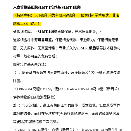
人食管鳞癌细胞SLMT-1培养基 SLMT-1细胞
（特别声明：以下细胞均为科研用途细胞 ，仅供科研学术用途，非临
床和工业用途。）
通派细胞库：（
SLMT-1细胞
质量保证，严格质量把关；）
通派细胞株来源可靠可鉴，保证细胞代数、细胞活力，保证细胞无细
菌、无支原体、无真菌污染；专业长久的
SLMT-1细胞
培养技术经验与
指导、放心可靠的免费售后；
细胞培养基灭菌方法：
1）：培养基的灭菌方法主要有两种，高压除菌及0.22um微孔滤膜过滤
除菌。
（11965-084 高糖DMEM，液体）（Gibco 16050-130马血清（新西兰）
供体动物的EIA检测呈阴性）
2）：与过滤相比，高压灭菌的工作强度小，成本较低，但易造成营养
成分的流失，而且在多次加样(无菌谷氨酰胺溶液，无菌碳酸氢钠溶液
等)过程中容易造成二次污染。
（Gibco 16010-142新生牛血清（新西兰））（Gibco 16010-159新生牛血