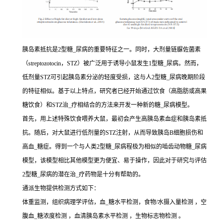
胰岛素抵抗是2型糖_尿病的重要特征之一。同时，大剂量链脲佐菌素
（streptozotocin，STZ）被广泛用于诱导小鼠发生1型糖_尿病。然而，
低剂量STZ可引起胰岛素分泌的轻度受损，这与人2型糖_尿病晚期阶段
的特征相似。基于以上特点，研究者已经开始通过饮食（高脂肪或高果
糖饮食）和STZ治_疗相结合的方法来开发一种新的糖_尿病模型。
首先，用上述特殊饮食喂养大鼠，最初会产生高胰岛素血症和胰岛素抵
抗。随后，对大鼠进行低剂量的STZ注射，从而导致胰岛B细胞损伤和
高血_糖症。得到一个与人类2型糖_尿病程极为相似的啮齿动物糖_尿病
模型，该模型相比其他模型更为便宜、易于操作，因此对于研究与评估
2型糖_尿病的潜在治_疗药物是十分有帮助的。
通派生物提供检测方式如下：
体重监测，组织病理学评估，血_糖水平检测，食物/水摄入量检测 ，空
腹血_糖浓度检测 ，血清胰岛素水平检测 ，生物标志物检测 。