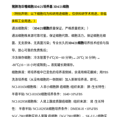
猪肺泡巨噬细胞3D4/21培养基 3D4/21细胞
（特别声明：以下细胞均为科研用途细胞 ，仅供科研学术用途，非临
床和工业用途。）
通派细胞库：（
3D4/21细胞
质量保证，严格质量把关；）
通派细胞株来源可靠可鉴，保证细胞代数、细胞活力，保证细胞无细
菌、无支原体、无真菌污染；专业长久的
3D4/21细胞
培养技术经验与指
导、放心可靠的免费售后；
冷冻保存细胞：冷冻管置于4℃(30－60 分钟)→-20℃( 30 分钟) →
-80℃(16－18 小时或隔夜)→ 液氮罐长期储存。
细胞换液：将培养瓶中已变色的培养液倒掉，余液用棉花蘸掉；用PBS
洗涤培养瓶（从没有细胞的一侧倒掉）加入新鲜培养液，即可。
NCI-H1650细胞株： 人非小细胞肺 癌细胞 /组织来源： 肺 /生长特性：
半悬半贴/ NCI-H1650细胞培养条件：1640+10%FBS
NCI-H295R细胞株：人肾上腺皮质腺癌细胞 /组织来源： 肾 /生长特
性： 半悬半贴/ NCI-H295R细胞培养条件：DMEM-H +10%FBS
SGC-7901细胞实验人胃腺 癌细胞（SGC7901细胞）、SK-LU-1细胞实