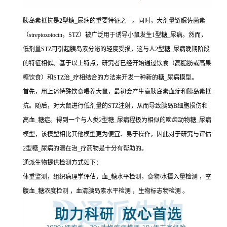
胰岛素抵抗是2型糖_尿病的重要特征之一。同时，大剂量链脲佐菌素
（streptozotocin，STZ）被广泛用于诱导小鼠发生1型糖_尿病。然而，
低剂量STZ可引起胰岛素分泌的轻度受损，这与人2型糖_尿病晚期阶段
的特征相似。基于以上特点，研究者已经开始通过饮食（高脂肪或高果
糖饮食）和STZ治_疗相结合的方法来开发一种新的糖_尿病模型。
首先，用上述特殊饮食喂养大鼠，最初会产生高胰岛素血症和胰岛素抵
抗。随后，对大鼠进行低剂量的STZ注射，从而导致胰岛B细胞损伤和
高血_糖症。得到一个与人类2型糖_尿病程极为相似的啮齿动物糖_尿病
模型，该模型相比其他模型更为便宜、易于操作，因此对于研究与评估
2型糖_尿病的潜在治_疗药物是十分有帮助的。
通派生物提供检测方式如下：
体重监测，组织病理学评估，血_糖水平检测，食物/水摄入量检测 ，空
腹血_糖浓度检测 ，血清胰岛素水平检测 ，生物标志物检测 。