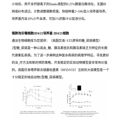
小块后，用不含钙镁离子的Hanks液配的0.25%胰蛋白酶消化，无菌纱
网或纱布滤过。计数调整细胞密度。快接种量2×106/皿入培养基培养。
培养基内含10%小牛血清，可加1%的胎汁以促进分化。
猪肺泡巨噬细胞3D4/21培养基 3D4/21细胞
通派生物细胞库为您提供：（高脂饮食/ STZ诱导的糖_尿病模型）
2型糖_尿病是一种以高血_糖、胰岛素抵抗和胰岛素缺乏为特征的长期
代谢紊乱疾病。为了进一步阐明这种复杂疾病的病理学特征，寻找更好
的治_疗方法和新的预防策略，开发稳定的实验动物模型是非常有价值
的。高脂饮食喂养联合链脲佐菌素（HFD/STZ）注射的大鼠模型是一个
十分稳定的啮齿动物2型糖_尿病模型。